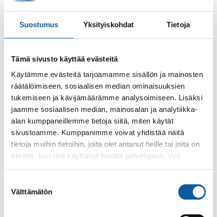
Suostumus
Yksityiskohdat
Tietoja
Palaute
Tämä sivusto käyttää evästeitä
Käytämme evästeitä tarjoamamme sisällön ja mainosten
räätälöimiseen, sosiaalisen median ominaisuuksien
tukemiseen ja kävijämäärämme analysoimiseen. Lisäksi
jaamme sosiaalisen median, mainosalan ja analytiikka-
alan kumppaneillemme tietoja siitä, miten käytät
Käyntiosoite: Vistantie 18
sivustoamme. Kumppanimme voivat yhdistää näitä
Postiosoite: PL 50, 21531 PAIMIO
tietoja muihin tietoihin, joita olet antanut heille tai joita on
Vaihde: (02) 474 511
kerätty, kun olet käyttänyt heidän palvelujaan. Voit
Sähköposti:
paimio.kaupunki@paimio.fi
muuttaa evästeasetuksiesi hyväksyntää sivuston
alalaidassa olevasta
Evästeasetukset
linkistä.
Suostumuksen
Välttämätön
valinta
Facebook
Instagram
Youtube