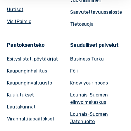
vuokraaminen
Uutiset
Saavutettavuusseloste
VisitPaimio
Tietosuoja
Päätöksenteko
Seudulliset palvelut
Esityslistat, pöytäkirjat
Business Turku
Kaupunginhallitus
Föli
Kaupunginvaltuusto
Know your hoods
Kuulutukset
Lounais-Suomen
elinvoimakeskus
Lautakunnat
Lounais-Suomen
Viranhaltijapäätökset
Jätehuolto