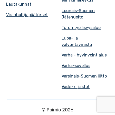
elinvoimakeskus
Lautakunnat
Lounais-Suomen
Viranhaltijapäätökset
Jätehuolto
Turun työllisyysalue
Lupa- ja
valvontavirasto
Varha - hyvinvointialue
Varha-sovellus
Varsinais-Suomen liitto
Vaski-kirjastot
© Paimio 2026