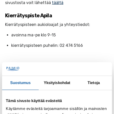
sivustosta voit lähettää
täältä
Kierrätyspiste Apila
Kierrätyspisteen aukioloajat ja yhteystiedot:
avoinna ma-pe klo 9-15
kierrätyspisteen puhelin: 02 474 5166
Paimio kuuluu Turun työllisyysalueeseen
Suostumus
Yksityiskohdat
Tietoja
Vuoden 2025 alusta alkaen työllisyyspalvelut ovat
olleet osa jokaisen kunnan lakisääteisiä
perustehtäviä. Turun seudulla
Turun työllisyysalue
on
Tämä sivusto käyttää evästeitä
alueen työllisyysviranomainen ja se muodostuu 23
Käytämme evästeitä tarjoamamme sisällön ja mainosten
varsinaissuomalaisesta kunnasta. Turku toimii Turun