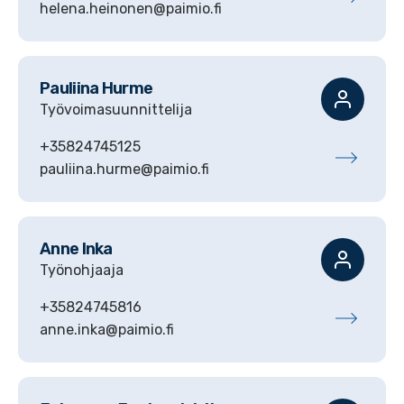
helena.heinonen@paimio.fi
Pauliina
Hurme
Työvoimasuunnittelija
+35824745125
pauliina.hurme@paimio.fi
Anne
Inka
Työnohjaaja
+35824745816
anne.inka@paimio.fi