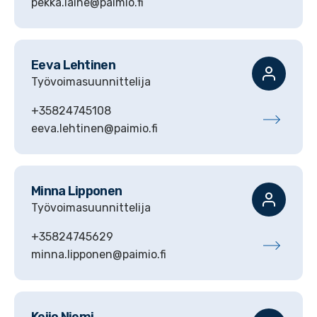
pekka.laine@paimio.fi
Eeva
Lehtinen
Työvoimasuunnittelija
+35824745108
eeva.lehtinen@paimio.fi
Minna
Lipponen
Työvoimasuunnittelija
+35824745629
minna.lipponen@paimio.fi
Keijo
Niemi