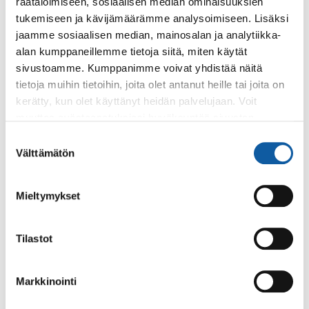
räätälöimiseen, sosiaalisen median ominaisuuksien
työllisyysalueen vastuukuntana, jolle on keskitetty
tukemiseen ja kävijämäärämme analysoimiseen. Lisäksi
alueen yhteiset palvelut ja tehtävät. Paimio on Turun
jaamme sosiaalisen median, mainosalan ja analytiikka-
työllisyysalueella yksi kahdeksasta ns.
alan kumppaneillemme tietoja siitä, miten käytät
lähipalvelukunnasta. Paimio palvelee myös
Sauvon
sivustoamme. Kumppanimme voivat yhdistää näitä
kuntaa
.
tietoja muihin tietoihin, joita olet antanut heille tai joita on
Työllisyysalueen toimintaa ja palveluita voi seurata
kerätty, kun olet käyttänyt heidän palvelujaan. Voit
myös sosiaalisessa mediassa:
muuttaa evästeasetuksiesi hyväksyntää sivuston
alalaidassa olevasta
Evästeasetukset
linkistä.
Suostumuksen
Facebook
Välttämätön
valinta
Instagram
Mieltymykset
LinkedIn
YouTube
Tilastot
Turun työllisyysalueella on lisäksi käytössä yhteinen
Markkinointi
tapahtumakalenteri