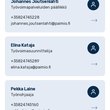
Johannes
Joutsenlahti
Työvoimapalveluiden päällikkö
+35824745228
johannes.joutsenlahti@paimio.fi
Elina
Kataja
Työvoimasuunnittelija
+35824745289
elina.kataja@paimio.fi
Pekka
Laine
Työnohjaaja
+35824745160