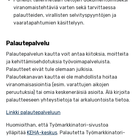
viranomaistehtäviä varten sekä tarvittaessa
palautteiden, virallisten selvityspyyntöjen ja
vaaratapahtumien käsittelyyn.
Palautepalvelu
Palautepalvelun kautta voit antaa kiitoksia, moitteita
ja kehittämisehdotuksia työvoimapalveluista.
Palautteet eivät tule olemaan julkisia.
Palautekanavan kautta ei ole mahdollista hoitaa
viranomaisasiointia (esim. varattujen aikojen
peruutuksia) tai omia keskeneräisiä asioita. Älä kirjoita
palautteeseen yhteystietoja tai arkaluontoista tietoa.
Linkki palautepalveluun
Huomioithan, että Työmarkkinatori-sivustoa
ylläpitää
KEHA-keskus
. Palautetta Työmarkkinatori-