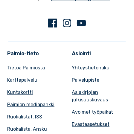
Facebook
Instagram
Youtube
Paimio-tieto
Asiointi
Tietoa Paimiosta
Yhteystietohaku
Karttapalvelu
Palvelupiste
Kuntakortti
Asiakirjojen
julkisuuskuvaus
Paimion mediapankki
Avoimet työpaikat
Ruokalistat, ISS
Evästeasetukset
Ruokalista, Ansku