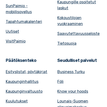
Kaupungille osoitetut
SunPaimio -
laskut
mobiilisovellus
Kokoustilojen
Tapahtumakalenteri
vuokraaminen
Uutiset
Saavutettavuusseloste
VisitPaimio
Tietosuoja
Päätöksenteko
Seudulliset palvelut
Esityslistat, pöytäkirjat
Business Turku
Kaupunginhallitus
Föli
Kaupunginvaltuusto
Know your hoods
Kuulutukset
Lounais-Suomen