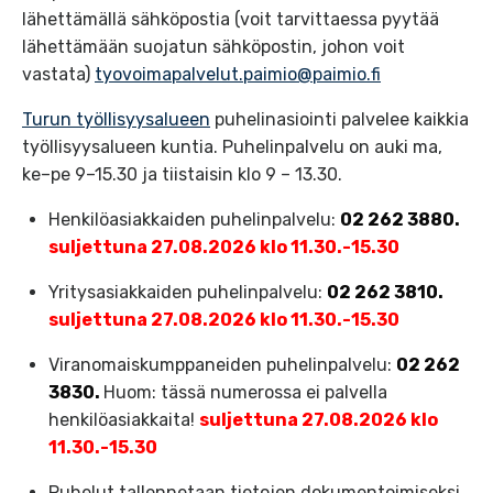
lähettämällä sähköpostia (voit tarvittaessa pyytää
lähettämään suojatun sähköpostin, johon voit
vastata)
tyovoimapalvelut.paimio@paimio.fi
Turun työllisyysalueen
puhelinasiointi palvelee kaikkia
työllisyysalueen kuntia. Puhelinpalvelu on auki ma,
ke–pe 9–15.30 ja tiistaisin klo 9 – 13.30.
Henkilöasiakkaiden puhelinpalvelu:
02 262 3880.
suljettuna 27.08.2026 klo 11.30.-15.30
Yritysasiakkaiden puhelinpalvelu:
02 262 3810.
suljettuna 27.08.2026 klo 11.30.-15.30
Viranomaiskumppaneiden puhelinpalvelu:
02 262
3830.
Huom: tässä numerossa ei palvella
henkilöasiakkaita!
suljettuna 27.08.2026 klo
11.30.-15.30
Puhelut tallennetaan tietojen dokumentoimiseksi