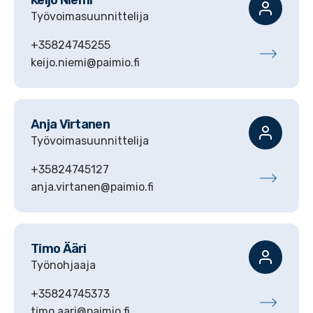
Työvoimasuunnittelija
+35824745255
keijo.niemi@paimio.fi
Anja
Virtanen
Työvoimasuunnittelija
+35824745127
anja.virtanen@paimio.fi
Timo
Ääri
Työnohjaaja
+35824745373
timo.aari@paimio.fi