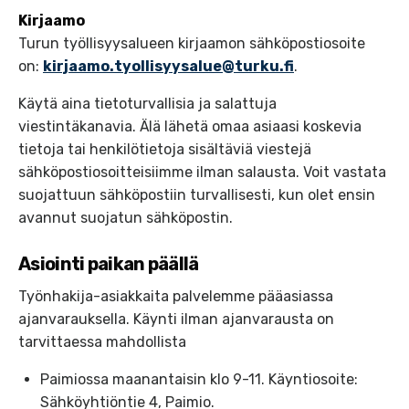
Kirjaamo
Turun työllisyysalueen kirjaamon sähköpostiosoite
on:
kirjaamo.tyollisyysalue@turku.fi
.
Käytä aina tietoturvallisia ja salattuja
viestintäkanavia. Älä lähetä omaa asiaasi koskevia
tietoja tai henkilötietoja sisältäviä viestejä
sähköpostiosoitteisiimme ilman salausta. Voit vastata
suojattuun sähköpostiin turvallisesti, kun olet ensin
avannut suojatun sähköpostin.
Asiointi paikan päällä
Työnhakija-asiakkaita palvelemme pääasiassa
ajanvarauksella. Käynti ilman ajanvarausta on
tarvittaessa mahdollista
Paimiossa maanantaisin klo 9-11. Käyntiosoite:
Sähköyhtiöntie 4, Paimio.