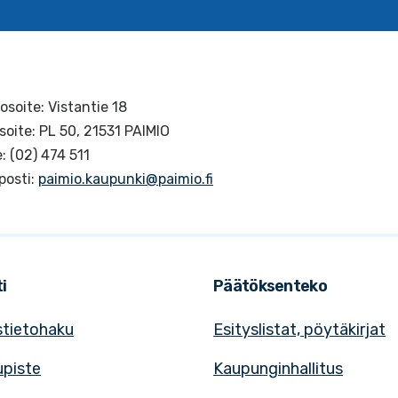
osoite: Vistantie 18
soite: PL 50, 21531 PAIMIO
: (02) 474 511
posti:
paimio.kaupunki@paimio.fi
i
Päätöksenteko
tietohaku
Esityslistat, pöytäkirjat
upiste
Kaupunginhallitus