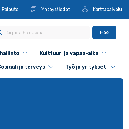
Palaute
Yhteystiedot
Karttapalvelu
Hae
hallinto
Kulttuuri ja vapaa-aika
Sosiaali ja terveys
Työ ja yritykset