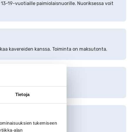
13-19-vuotiaille paimiolaisnuorille. Nuoriksessa voit
 aikaa kavereiden kanssa. Toiminta on maksutonta.
n ja nuorten aktivoiminen.
Tietoja
 ominaisuuksien tukemiseen
en ja töiden saamisen kanssa.
tiikka-alan