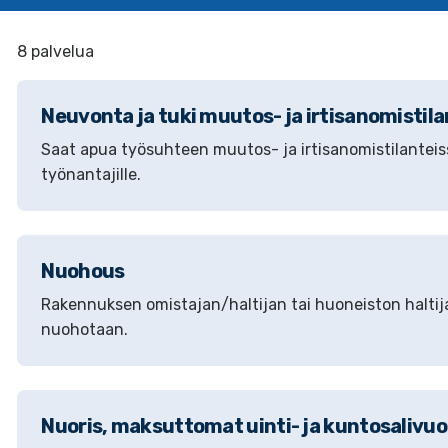
8 palvelua
Neuvonta ja tuki muutos- ja irtisanomistil
Saat apua työsuhteen muutos- ja irtisanomistilanteissa
työnantajille.
Nuohous
Rakennuksen omistajan/haltijan tai huoneiston haltijan
nuohotaan.
Nuoris, maksuttomat uinti- ja kuntosalivuor