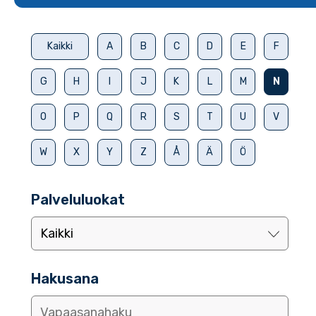
Kaikki
A
B
C
D
E
F
G
H
I
J
K
L
M
N
O
P
Q
R
S
T
U
V
W
X
Y
Z
Å
Ä
Ö
Palveluluokat
Hakusana