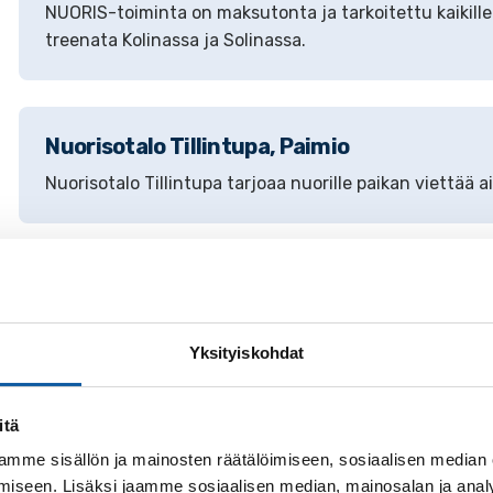
NUORIS-toiminta on maksutonta ja tarkoitettu kaikille 
treenata Kolinassa ja Solinassa.
Nuorisotalo Tillintupa, Paimio
Nuorisotalo Tillintupa tarjoaa nuorille paikan viettää
Nuorisotyö, Paimio
Nuorisopalveluiden tavoitteena on paimiolaisten laste
Yksityiskohdat
itä
Nuorten palveluohjaus
mme sisällön ja mainosten räätälöimiseen, sosiaalisen median
Etsivä nuorisotyö avustaa työttömiä nuoria koulutuks
iseen. Lisäksi jaamme sosiaalisen median, mainosalan ja analy