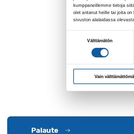
kumppaneillemme tietoja siitä
olet antanut heille tai joita
sivuston alalaidassa olevast
Suostumuksen
Välttämätön
valinta
Vain välttämättömä
Palaute