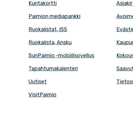
Kuntakortti
Asiaki
Paimion mediapankki
Avoime
Ruokalistat, ISS
Eväst
Ruokalista, Ansku
Kaupun
SunPaimio -mobiilisovellus
Kokous
Tapahtumakalenteri
Saavut
Uutiset
Tietos
VisitPaimio