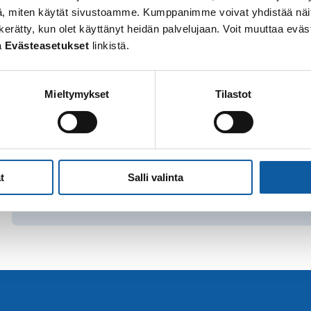
, miten käytät sivustoamme. Kumppanimme voivat yhdistää näitä t
 on kerätty, kun olet käyttänyt heidän palvelujaan. Voit muuttaa e
a
Evästeasetukset
linkistä.
Nuorten palvelupiste
Nuorten palvelupisteelle voi tulla ilman ajanvaraust
asiassa.
Mieltymykset
Tilastot
Nuorten työpajat
t
Salli valinta
Kohderyhmänä ovat 16 - 29 - vuotiaat paimiolaiset ja 
tai työmarkkinoiden ulkopuolelle.