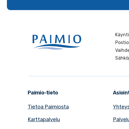
Käynti
Postio
Vaihde
Sähkö
Paimio-tieto
Asioint
Tietoa Paimiosta
Yhteys
Karttapalvelu
Palvel