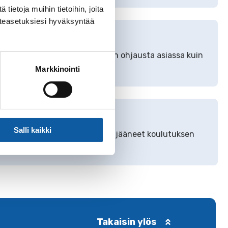
ietoja muihin tietoihin, joita
västeasetuksiesi hyväksyntää
a kysymään neuvoa tai eteenpäin ohjausta asiassa kuin
Markkinointi
Salli kaikki
sauvolaiset nuoret, jotka ovat jääneet koulutuksen
Takaisin ylös