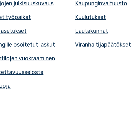
rjojen julkisuuskuvaus
Kaupunginvaltuusto
t työpaikat
Kuulutukset
easetukset
Lautakunnat
gille osoitetut laskut
Viranhaltijapäätökset
tilojen vuokraaminen
ettavuusseloste
uoja