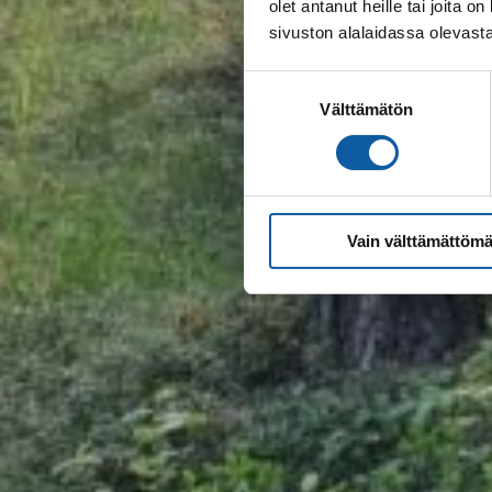
olet antanut heille tai joita
sivuston alalaidassa olevast
Suostumuksen
Välttämätön
valinta
Vain välttämättömä