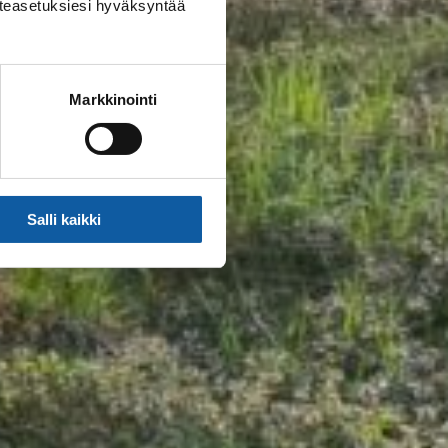
västeasetuksiesi hyväksyntää
Markkinointi
Salli kaikki