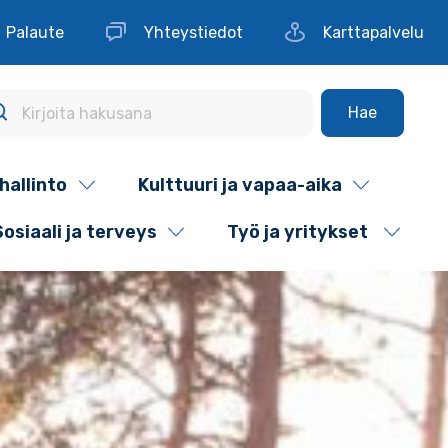
Palaute
Yhteystiedot
Karttapalvelu
Hae
hallinto
Kulttuuri ja vapaa-aika
Sosiaali ja terveys
Työ ja yritykset