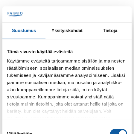
Paimion lukio yhteystiedot
Suostumus
Yksityiskohdat
Tietoja
Rehtori:
Olli-Pekka Lehtonen, puh 050 570 2669 /(02) 474
5380
Tämä sivusto käyttää evästeitä
Käytämme evästeitä tarjoamamme sisällön ja mainosten
Koulusihteeri:
räätälöimiseen, sosiaalisen median ominaisuuksien
Tanja Haltsonen, puh (02) 474 5382
tukemiseen ja kävijämäärämme analysoimiseen. Lisäksi
Osoite:
jaamme sosiaalisen median, mainosalan ja analytiikka-
Sähköyhtiöntie 2
alan kumppaneillemme tietoja siitä, miten käytät
21530 Paimio
sivustoamme. Kumppanimme voivat yhdistää näitä
tietoja muihin tietoihin, joita olet antanut heille tai joita on
kerätty, kun olet käyttänyt heidän palvelujaan. Voit
muuttaa evästeasetuksiesi hyväksyntää sivuston
Kevään 2026 ylioppilaskirjoituksiin osallistuvat
alalaidassa olevasta
Evästeasetukset
linkistä.
Suostumuksen
korottajat tai täydentäjät, lukekaa
Välttämätön