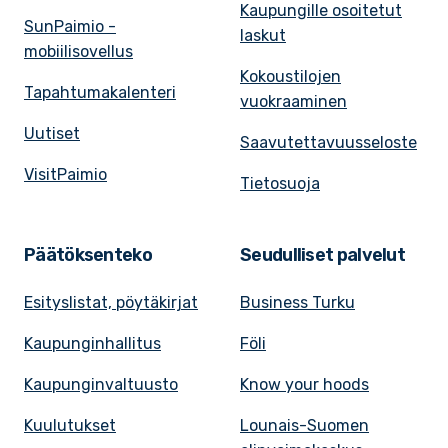
Kaupungille osoitetut
SunPaimio -
laskut
mobiilisovellus
Kokoustilojen
Tapahtumakalenteri
vuokraaminen
Uutiset
Saavutettavuusseloste
VisitPaimio
Tietosuoja
Päätöksenteko
Seudulliset palvelut
Esityslistat, pöytäkirjat
Business Turku
Kaupunginhallitus
Föli
Kaupunginvaltuusto
Know your hoods
Kuulutukset
Lounais-Suomen