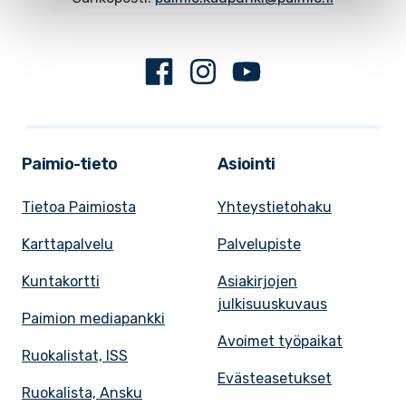
Facebook
Instagram
Youtube
Paimio-tieto
Asiointi
Tietoa Paimiosta
Yhteystietohaku
Karttapalvelu
Palvelupiste
Kuntakortti
Asiakirjojen
julkisuuskuvaus
Paimion mediapankki
Avoimet työpaikat
Ruokalistat, ISS
Evästeasetukset
Ruokalista, Ansku