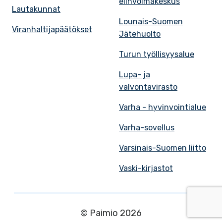
elinvoimakeskus
Lautakunnat
Lounais-Suomen
Viranhaltijapäätökset
Jätehuolto
Turun työllisyysalue
Lupa- ja
valvontavirasto
Varha - hyvinvointialue
Varha-sovellus
Varsinais-Suomen liitto
Vaski-kirjastot
© Paimio 2026