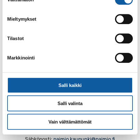
valinta
tietokonetta koskeva ohje
täältä
.
Mieltymykset
Tilastot
Palaute
Markkinointi
Salli kaikki
Salli valinta
Käyntiosoite: Vistantie 18
Vain välttämättömät
Postiosoite: PL 50, 21531 PAIMIO
Vaihde: (02) 474 511
Sähköposti:
paimio.kaupunki@paimio.fi