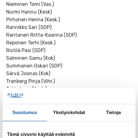
Nieminen Tomi (Vas.)
Nurmi Hannu (Kesk)
Pirhonen Henna (Kesk.)
Rannikko Sari (SDP)
Rantanen Riitta-Kaarina (SDP)
Reponen Terhi (Kesk.)
Ristilä Pasi (SDP)
Salminen Samu (Kok)
Summanen Oskari (SDP)
Särvä Joonas (Kok)
Tranberg Pinja (Vihr.)
Tukia Ismo (Kesk.)
Tuominen Annica (PS)
Tuominen Karoliina (Kesk)
Virta Timo (SDP)
Suostumus
Yksityiskohdat
Tietoja
Nuorisovaltuuston edustajat kaupunginvaltuustossa:
Edustaja: Metsälä Laura
Tämä sivusto käyttää evästeitä