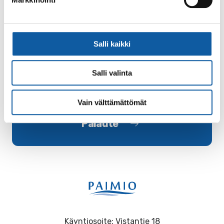
Asiasanat
Salli kaikki
kaupunginvaltuusto
Salli valinta
Vain välttämättömät
Palaute
Käyntiosoite: Vistantie 18