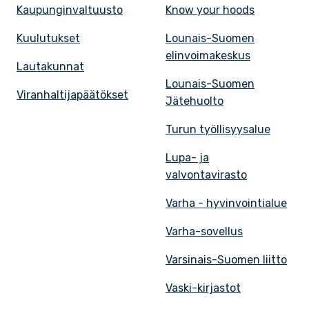
Kaupunginvaltuusto
Know your hoods
Kuulutukset
Lounais-Suomen
elinvoimakeskus
Lautakunnat
Lounais-Suomen
Viranhaltijapäätökset
Jätehuolto
Turun työllisyysalue
Lupa- ja
valvontavirasto
Varha - hyvinvointialue
Varha-sovellus
Varsinais-Suomen liitto
Vaski-kirjastot