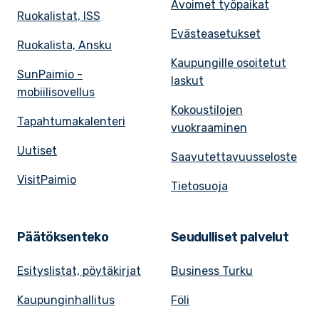
Avoimet työpaikat
Ruokalistat, ISS
Evästeasetukset
Ruokalista, Ansku
Kaupungille osoitetut
SunPaimio -
laskut
mobiilisovellus
Kokoustilojen
Tapahtumakalenteri
vuokraaminen
Uutiset
Saavutettavuusseloste
VisitPaimio
Tietosuoja
Päätöksenteko
Seudulliset palvelut
Esityslistat, pöytäkirjat
Business Turku
Kaupunginhallitus
Föli