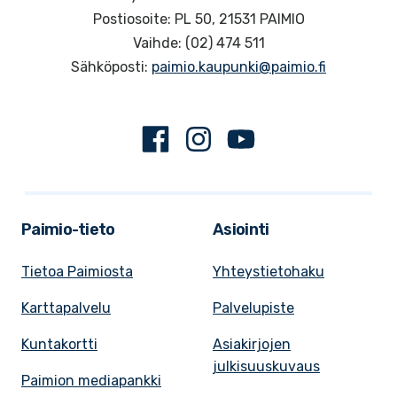
Postiosoite: PL 50, 21531 PAIMIO
Vaihde: (02) 474 511
Sähköposti:
paimio.kaupunki@paimio.fi
Facebook
Instagram
Youtube
Paimio-tieto
Asiointi
Tietoa Paimiosta
Yhteystietohaku
Karttapalvelu
Palvelupiste
Kuntakortti
Asiakirjojen
julkisuuskuvaus
Paimion mediapankki