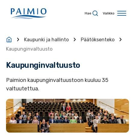
Siirry sisältöön
Hae
Valikko
Kaupunki ja hallinto
Päätöksenteko
Kaupunginvaltuusto
Kaupunginvaltuusto
Paimion kaupunginvaltuustoon kuuluu 35
valtuutettua.