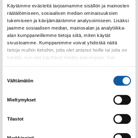
varaedustaja: Könnölä Leea
Käytämme evästeitä tarjoamamme sisällön ja mainosten
räätälöimiseen, sosiaalisen median ominaisuuksien
tukemiseen ja kävijämäärämme analysoimiseen. Lisäksi
jaamme sosiaalisen median, mainosalan ja analytiikka-
alan kumppaneillemme tietoja siitä, miten käytät
sivustoamme. Kumppanimme voivat yhdistää näitä
Kaupunginvaltuuston yhteystiedot
tietoja muihin tietoihin, joita olet antanut heille tai joita on
kerätty, kun olet käyttänyt heidän palvelujaan. Voit
varavaltuutetut 1.6.2025-31.5.2029
muuttaa evästeasetuksiesi hyväksyntää sivuston
alalaidassa olevasta
Evästeasetukset
linkistä.
Suostumuksen
Kaupunginvaltuuston tehtävät ja
Välttämätön
valinta
kokouskäytännöt
Valtuustoaloitteet 1.6.2025- 31.5.2029
Mieltymykset
kaudella
Tilastot
Luottamushenkilöiden ja viranhaltijoiden
palkkiosääntö 30.11.2025 saakka
Markkinointi