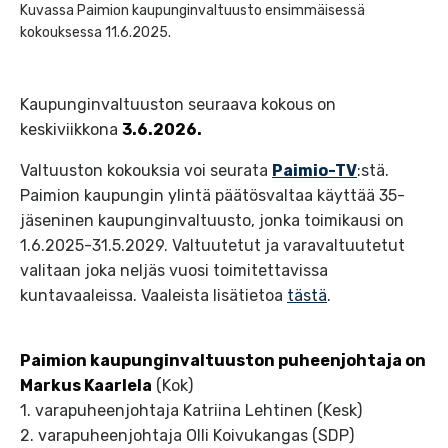
Kuvassa Paimion kaupunginvaltuusto ensimmäisessä
kokouksessa 11.6.2025.
Kaupunginvaltuuston seuraava kokous on
keskiviikkona
3.6.2026.
Valtuuston kokouksia voi seurata
Paimio-TV
:stä.
Paimion kaupungin ylintä päätösvaltaa käyttää 35-
jäseninen kaupunginvaltuusto, jonka toimikausi on
1.6.2025-31.5.2029. Valtuutetut ja varavaltuutetut
valitaan joka neljäs vuosi toimitettavissa
kuntavaaleissa. Vaaleista lisätietoa
tästä
.
Paimion kaupunginvaltuuston puheenjohtaja on
Markus Kaarlela
(Kok)
1. varapuheenjohtaja Katriina Lehtinen (Kesk)
2. varapuheenjohtaja Olli Koivukangas (SDP)