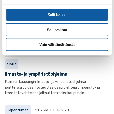
Paimiosalissa
Paimion Sähkömuseon SLM 100 -juhlavuosi huipentuu
kahteen tulevaisuuden menestystekijöitä valottavaan
Salli kaikki
maksuttomaan seminaariin syksyn aikana. 20.10....
Salli valinta
Tapahtumat
29.8. klo 12:00–16:00
Vain välttämättömät
Business Turun Vetyverkoston tapaaminen
Sivut
Ilmasto- ja ympäristöohjelma
Paimion kaupungin ilmasto- ja ympäristöohjelman
puitteissa voidaan toteuttaa osaprojekteja ympäristö- ja
ilmastotavoitteiden jalkauttamiseksi kaupungin...
Tapahtumat
10.3. klo 18:00–19:20