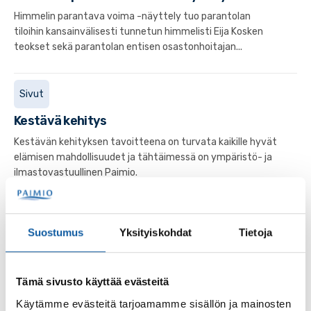
Himmelin parantava voima -näyttely tuo parantolan
tiloihin kansainvälisesti tunnetun himmelisti Eija Kosken
teokset sekä parantolan entisen osastonhoitajan...
Sivut
Kestävä kehitys
Kestävän kehityksen tavoitteena on turvata kaikille hyvät
elämisen mahdollisuudet ja tähtäimessä on ympäristö- ja
ilmastovastuullinen Paimio.
Tapahtumat
3.9. klo 17:30–18:30
Suostumus
Yksityiskohdat
Tietoja
Sähkösopimukset ja kulutuksen ajoittaminen
-luento
Tämä sivusto käyttää evästeitä
Sähkösopimukset ja itselle sopivan tuotteen valinta
aiheuttaa hämmennystä kuluttajissa. Etenkin tällä
Käytämme evästeitä tarjoamamme sisällön ja mainosten