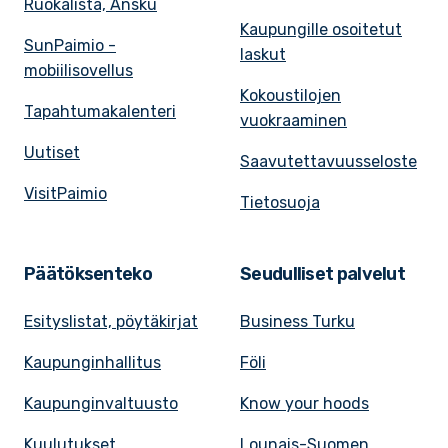
Ruokalista, Ansku
Kaupungille osoitetut
SunPaimio -
laskut
mobiilisovellus
Kokoustilojen
Tapahtumakalenteri
vuokraaminen
Uutiset
Saavutettavuusseloste
VisitPaimio
Tietosuoja
Päätöksenteko
Seudulliset palvelut
Esityslistat, pöytäkirjat
Business Turku
Kaupunginhallitus
Föli
Kaupunginvaltuusto
Know your hoods
Kuulutukset
Lounais-Suomen