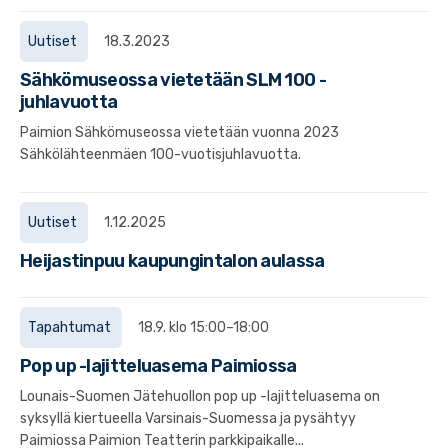
Uutiset
18.3.2023
Sähkömuseossa vietetään SLM 100 -
juhlavuotta
Paimion Sähkömuseossa vietetään vuonna 2023
Sähkölähteenmäen 100-vuotisjuhlavuotta.
Uutiset
1.12.2025
Heijastinpuu kaupungintalon aulassa
Tapahtumat
18.9. klo 15:00–18:00
Pop up -lajitteluasema Paimiossa
Lounais-Suomen Jätehuollon pop up -lajitteluasema on
syksyllä kiertueella Varsinais-Suomessa ja pysähtyy
Paimiossa Paimion Teatterin parkkipaikalle...