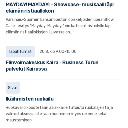
MAYDAY! MAYDAY! – Showcase- musikaali läpi
elämän ristiaallokon
Varsinais-Suomen kansanopiston opiskelijoiden upea Show
Case -esitys "Mayday! Mayday!" vie katsojat risteilylle läpi
elämän ristiaallokkojen. Luvassa on...
Tapahtumat
20.8. klo 9:00–15:00
Elinvoimakeskus Kaira - Business Turun
palvelut Kairassa
Sivut
Ikäihmisten ruokailu
Ruokavalio koostetaan asiakkaille tutuista ruokalajeista ja
valmistuksessa otetaan huomioon myös rakenne sekä
maustaminen.