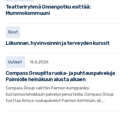
Teatteriryhmä Onnenpotku esittää:
Mummokommuuni
Sivut
Liikunnan, hyvinvoinnin ja terveyden kurssit
Uutiset
16.6.2026
Compass Groupilta ruoka- ja puhtauspalveluja
Paimiolle heinäkuun alusta alkaen
Compass Group valittiin Paimion kumppaniksi
kustannustehokkaan palvelun perusteella. Compass Group
tuottaa Amica-ruokapalvelut Paimion kohteisiin, eli...