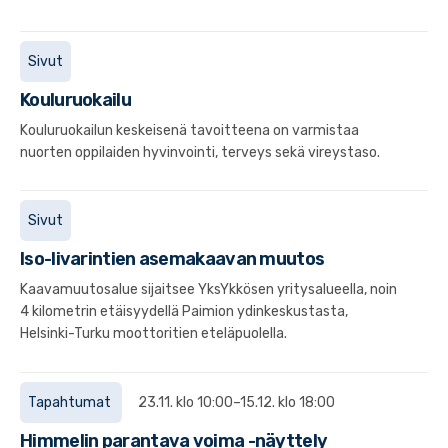
Sivut
Kouluruokailu
Kouluruokailun keskeisenä tavoitteena on varmistaa
nuorten oppilaiden hyvinvointi, terveys sekä vireystaso.
Sivut
Iso-Iivarintien asemakaavan muutos
Kaavamuutosalue sijaitsee YksYkkösen yritysalueella, noin
4 kilometrin etäisyydellä Paimion ydinkeskustasta,
Helsinki-Turku moottoritien eteläpuolella.
Tapahtumat
23.11. klo 10:00–15.12. klo 18:00
Himmelin parantava voima -näyttely