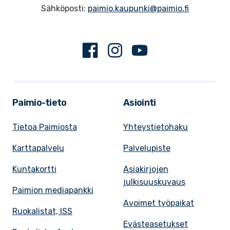
Sähköposti:
paimio.kaupunki@paimio.fi
Facebook
Instagram
Youtube
Paimio-tieto
Asiointi
Tietoa Paimiosta
Yhteystietohaku
Karttapalvelu
Palvelupiste
Kuntakortti
Asiakirjojen
julkisuuskuvaus
Paimion mediapankki
Avoimet työpaikat
Ruokalistat, ISS
Evästeasetukset