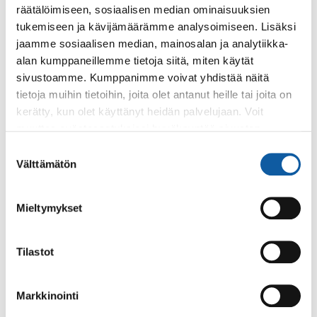
hetkellä markkinoille tullut hybridisopimus...
räätälöimiseen, sosiaalisen median ominaisuuksien
tukemiseen ja kävijämäärämme analysoimiseen. Lisäksi
jaamme sosiaalisen median, mainosalan ja analytiikka-
Sivut
alan kumppaneillemme tietoja siitä, miten käytät
Ateriapalvelut
sivustoamme. Kumppanimme voivat yhdistää näitä
tietoja muihin tietoihin, joita olet antanut heille tai joita on
Paimion kaupungin koulujen ja päiväkotien ateriapalveluista
kerätty, kun olet käyttänyt heidän palvelujaan. Voit
vastaa Amica/ Compass Groupin noin 25 henkinen osaava
muuttaa evästeasetuksiesi hyväksyntää sivuston
ja ammattitaitoinen henkilöstö....
alalaidassa olevasta
Evästeasetukset
linkistä.
Suostumuksen
Välttämätön
valinta
Sivut
Paimion ilmastotavoitteet ja päästökehitys
Mieltymykset
Paimiolaisten hiilijalanjälki pienemmäksi oikeilla toimilla!
Tilastot
Tapahtumat
20.10. klo 9:00–13:00
Markkinointi
Työelämä mahdollistajana -seminaari