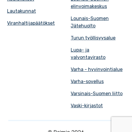
elinvoimakeskus
Lautakunnat
Lounais-Suomen
Viranhaltijapäätökset
Jätehuolto
Turun työllisyysalue
Lupa- ja
valvontavirasto
Varha - hyvinvointialue
Varha-sovellus
Varsinais-Suomen liitto
Vaski-kirjastot