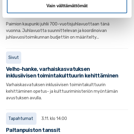
Vain välttämättömät
Paimio 700 -juhlavuositoimikunta jakoi
hankeavustuksia 15 projektille
Paimion kaupunki juhlii 700-vuotisjuhlavuottaan tänä
vuonna. Juhlavuotta suunnittelevan ja koordinoivan
juhlavuositoimikunnan budjettiin on määritelty...
Sivut
Velho-hanke, varhaiskasvatuksen
inklusiivisen toimintakulttuurin kehittäminen
Varhaiskasvatuksen inklusiivisen toimintakulttuurin
kehittäminen opetus- ja kulttuuriministeriön myöntämän
avustuksen avulla.
Tapahtumat
3.11. klo 14:00
Paltanpuiston tanssit