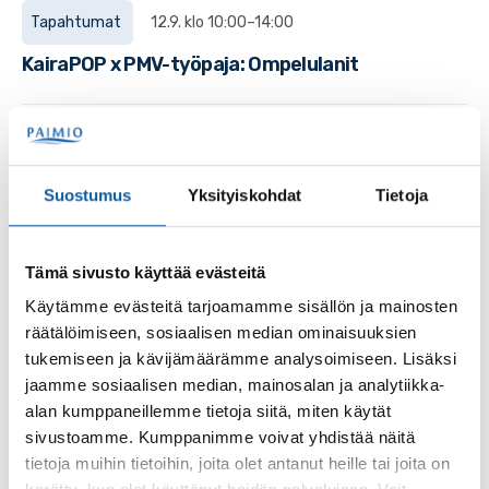
Tapahtumat
12.9. klo 10:00–14:00
KairaPOP x PMV-työpaja: Ompelulanit
Tapahtumat
10.10. klo 11:00–11.10. klo 14:00
KairaPOP x PMV-työpaja: Penninvenyttäjän
Suostumus
Yksityiskohdat
Tietoja
kokkauskurssi
Tämä sivusto käyttää evästeitä
Uutiset
5.12.2023
Käytämme evästeitä tarjoamamme sisällön ja mainosten
Maisemanhoitosuunnitelma
räätälöimiseen, sosiaalisen median ominaisuuksien
Paimionjokilaaksoon
tukemiseen ja kävijämäärämme analysoimiseen. Lisäksi
Paimionjokilaaksoon ryhdytään laatimaan maisemanhoito-
jaamme sosiaalisen median, mainosalan ja analytiikka-
ja käyttösuunnitelmaa. Hanketta vetää Varsinais-Suomen
alan kumppaneillemme tietoja siitä, miten käytät
ELY-keskus ja suunnitelma laaditaan yhdessä...
sivustoamme. Kumppanimme voivat yhdistää näitä
tietoja muihin tietoihin, joita olet antanut heille tai joita on