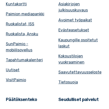
Kuntakortti
Asiakirjojen
julkisuuskuvaus
Paimion mediapankki
Avoimet työpaikat
Ruokalistat, ISS
Evästeasetukset
Ruokalista, Ansku
Kaupungille osoitetut
SunPaimio -
laskut
mobiilisovellus
Kokoustilojen
Tapahtumakalenteri
vuokraaminen
Uutiset
Saavutettavuusseloste
VisitPaimio
Tietosuoja
Päätöksenteko
Seudulliset palvelut