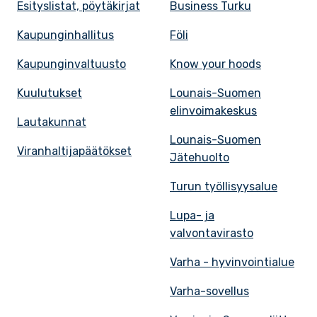
Esityslistat, pöytäkirjat
Business Turku
Kaupunginhallitus
Föli
Kaupunginvaltuusto
Know your hoods
Kuulutukset
Lounais-Suomen
elinvoimakeskus
Lautakunnat
Lounais-Suomen
Viranhaltijapäätökset
Jätehuolto
Turun työllisyysalue
Lupa- ja
valvontavirasto
Varha - hyvinvointialue
Varha-sovellus