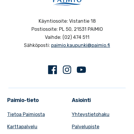
Käyntiosoite: Vistantie 18
Postiosoite: PL 50, 21531 PAIMIO
Vaihde: (02) 474 511
Sähköposti:
paimio.kaupunki@paimio.fi
Facebook
Instagram
Youtube
Paimio-tieto
Asiointi
Tietoa Paimiosta
Yhteystietohaku
Karttapalvelu
Palvelupiste