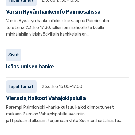
Tapahtumat
2.3. klo 17:30–18:30
Varsin Hyvän hankeinfo Paimiosalissa
Varsin Hyvä ryn hankeinfokiertue saapuu Paimiosaliin
torstaina 2.3. klo 17.30, jolloin on mahdollista kuulla
minkälaisiin yleishyödyllisiin hankkeisiin on...
Sivut
Ikäasumisen hanke
Tapahtumat
25.6. klo 15:00–17:00
Vieraslajitalkoot Vähäjokipolulla
Parempi Paimionjoki -hanke kutsuu kaikki kiinnostuneet
mukaan Paimion Vähäjokipolulle avoimiin
jättipalsamitalkoisiin torjumaan yhtä Suomen haitallisista...