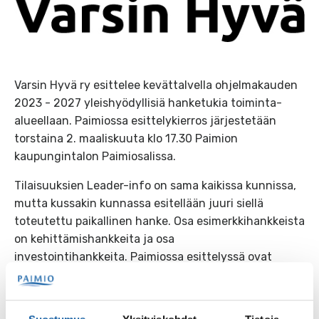
Varsin Hyvä ry esittelee kevättalvella ohjelmakauden
2023 - 2027 yleishyödyllisiä hanketukia toiminta-
alueellaan. Paimiossa esittelykierros järjestetään
torstaina 2. maaliskuuta klo 17.30 Paimion
kaupungintalon Paimiosalissa.
Tilaisuuksien Leader-info on sama kaikissa kunnissa,
mutta kussakin kunnassa esitellään juuri siellä
toteutettu paikallinen hanke. Osa esimerkkihankkeista
on kehittämishankkeita ja osa
investointihankkeita. Paimiossa esittelyssä ovat
Paimion kaupungin toteuttama Museo mukana -
kulttuuri liikuttaa -hanke ja Kärest pitäen -hanke,
jonka toteutti Lyyli Tuomolan säätiö.