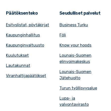
Päätöksenteko
Seudulliset palvelut
Esityslistat, pöytäkirjat
Business Turku
Kaupunginhallitus
Föli
Kaupunginvaltuusto
Know your hoods
Kuulutukset
Lounais-Suomen
elinvoimakeskus
Lautakunnat
Lounais-Suomen
Viranhaltijapäätökset
Jätehuolto
Turun työllisyysalue
Lupa- ja
valvontavirasto