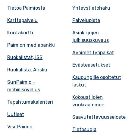
Tietoa Paimiosta
Yhteystietohaku
Karttapalvelu
Palvelupiste
Kuntakortti
Asiakirjojen
julkisuuskuvaus
Paimion mediapankki
Avoimet työpaikat
Ruokalistat, ISS
Evästeasetukset
Ruokalista, Ansku
Kaupungille osoitetut
SunPaimio -
laskut
mobiilisovellus
Kokoustilojen
Tapahtumakalenteri
vuokraaminen
Uutiset
Saavutettavuusseloste
VisitPaimio
Tietosuoja