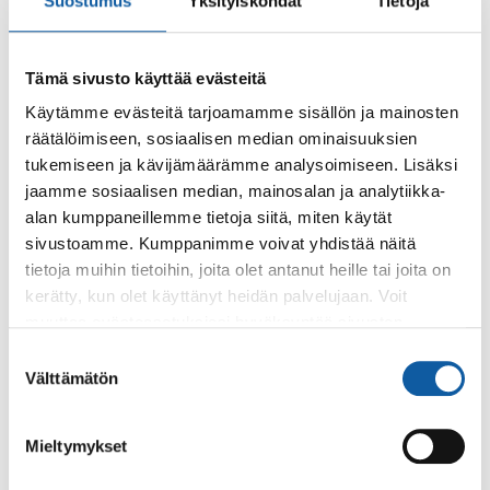
Suostumus
Yksityiskohdat
Tietoja
Tilaisuudet ovat kaikille avoimia, noin tunnin mittaisia
ja niiden alussa on
Tämä sivusto käyttää evästeitä
kahvitarjoilu. Erillistä ilmoittautumista ei tarvita.
Käytämme evästeitä tarjoamamme sisällön ja mainosten
räätälöimiseen, sosiaalisen median ominaisuuksien
tukemiseen ja kävijämäärämme analysoimiseen. Lisäksi
Takaisin tapahtumiin
jaamme sosiaalisen median, mainosalan ja analytiikka-
alan kumppaneillemme tietoja siitä, miten käytät
sivustoamme. Kumppanimme voivat yhdistää näitä
Asiasanat
tietoja muihin tietoihin, joita olet antanut heille tai joita on
kerätty, kun olet käyttänyt heidän palvelujaan. Voit
hanke
muuttaa evästeasetuksiesi hyväksyntää sivuston
alalaidassa olevasta
Evästeasetukset
linkistä.
Suostumuksen
Välttämätön
valinta
Mieltymykset
Palaute