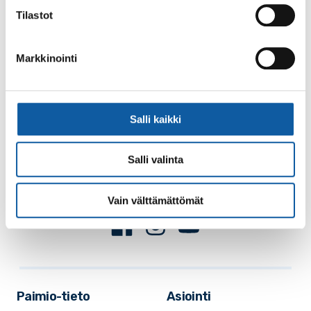
Tilastot
Markkinointi
Käyntiosoite: Vistantie 18
Salli kaikki
Postiosoite: PL 50, 21531 PAIMIO
Vaihde: (02) 474 511
Salli valinta
Sähköposti:
paimio.kaupunki@paimio.fi
Vain välttämättömät
Facebook
Instagram
Youtube
Paimio-tieto
Asiointi