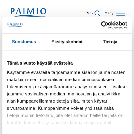
Hoppa till innehåll
Sök
Meny
Sökresultat
Suostumus
Yksityiskohdat
Tietoja
Tämä sivusto käyttää evästeitä
Sökord
Käytämme evästeitä tarjoamamme sisällön ja mainosten
räätälöimiseen, sosiaalisen median ominaisuuksien
tukemiseen ja kävijämäärämme analysoimiseen. Lisäksi
jaamme sosiaalisen median, mainosalan ja analytiikka-
alan kumppaneillemme tietoja siitä, miten käytät
Sida
sivustoamme. Kumppanimme voivat yhdistää näitä
tietoja muihin tietoihin, joita olet antanut heille tai joita on
kerätty, kun olet käyttänyt heidän palvelujaan. Voit
muuttaa evästeasetuksiesi hyväksyntää sivuston
Innehållstyp