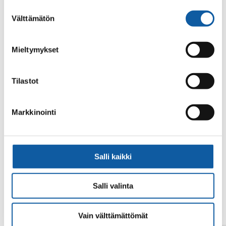
alalaidassa olevasta
Evästeasetukset
linkistä.
Suostumuksen
Välttämätön
valinta
Mieltymykset
Tilastot
Din sökning gav inget resultat.
Markkinointi
Salli kaikki
Salli valinta
Vain välttämättömät