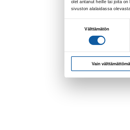
olet antanut heille tai joita
sivuston alalaidassa olevast
Suostumuksen
Välttämätön
valinta
Vain välttämättömä