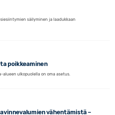
siesiintymien säilyminen ja laadukkaan
sta poikkeaminen
a-alueen ulkopuolella on oma asetus.
ravinnevalumien vähentämistä –