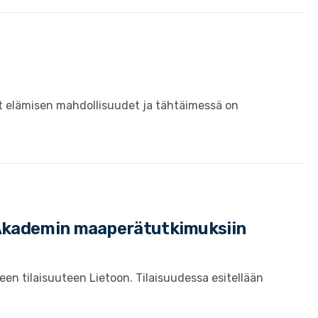
ät elämisen mahdollisuudet ja tähtäimessä on
 Akademin maaperätutkimuksiin
n tilaisuuteen Lietoon. Tilaisuudessa esitellään