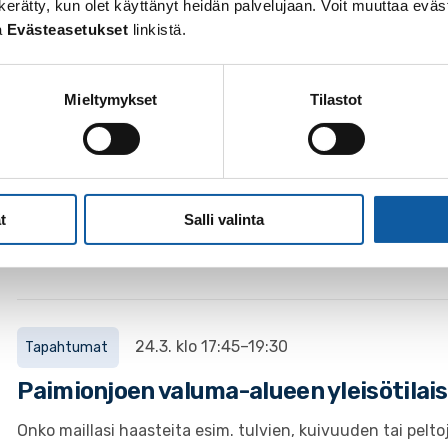
 on kerätty, kun olet käyttänyt heidän palvelujaan. Voit muuttaa e
a
Evästeasetukset
linkistä.
Lounais-Suomen vesiensuojeluyhdistys ry:n jokitalkkarih
15.12.2022 klo 10:00-11:00 verkkototeutuksena.
Mieltymykset
Tilastot
16.9.2022
Uutiset
Kotitalouksien jäteöljyt ja muut vaaral
t
Salli valinta
osallistu kyselyyn
24.3. klo 17:45–19:30
Tapahtumat
Paimionjoen valuma-alueen yleisötilai
Onko maillasi haasteita esim. tulvien, kuivuuden tai pel