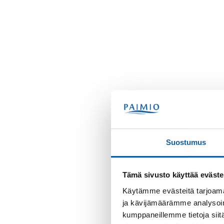
Suostumus
Tämä sivusto käyttää eväste
Käytämme evästeitä tarjoama
ja kävijämäärämme analysoim
kumppaneillemme tietoja siitä