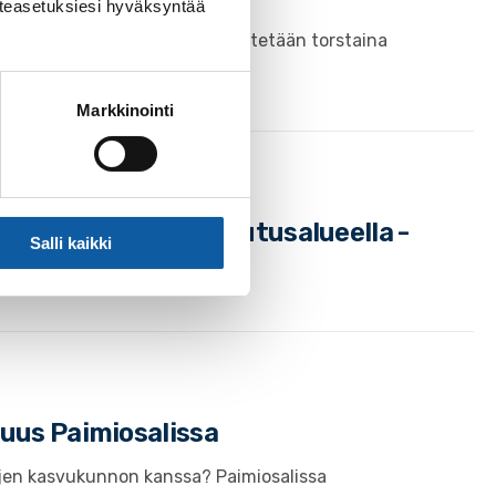
västeasetuksiesi hyväksyntää
ankkeen loppuseminaari järjestetään torstaina
Markkinointi
liset jätteet haja-asutusalueella -
Salli kaikki
suus Paimiosalissa
tojen kasvukunnon kanssa? Paimiosalissa