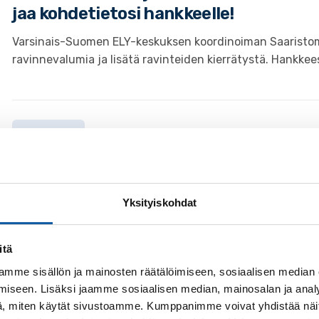
jaa kohdetietosi hankkeelle!
Varsinais-Suomen ELY-keskuksen koordinoiman Saaristo
ravinnevalumia ja lisätä ravinteiden kierrätystä. Hankkees
4.12. klo 17:30–19:00
Tapahtumat
Piikkiönlahden kunnostussuunnitelman 
Piikkiönlahden valuma-aluelähtöinen kunnostussuunnite
Yksityiskohdat
Kaarinan, Liedon ja Paimion kaupungit.
itä
mme sisällön ja mainosten räätälöimiseen, sosiaalisen median
15.12. klo 10:00–11:00
Tapahtumat
iseen. Lisäksi jaamme sosiaalisen median, mainosalan ja analy
, miten käytät sivustoamme. Kumppanimme voivat yhdistää näitä t
Jokitalkkarihankkeen loppuseminaari