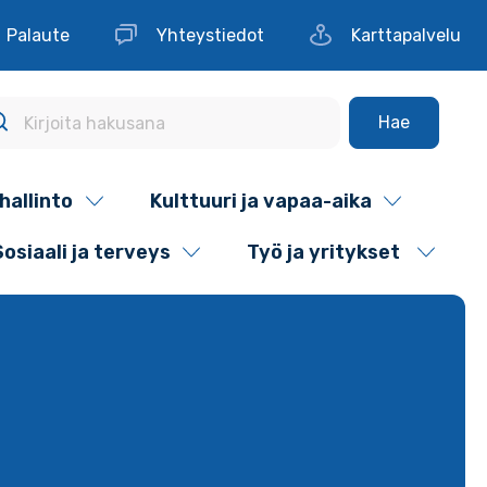
Palaute
Yhteystiedot
Karttapalvelu
Hae
hallinto
Kulttuuri ja vapaa-aika
Sosiaali ja terveys
Työ ja yritykset