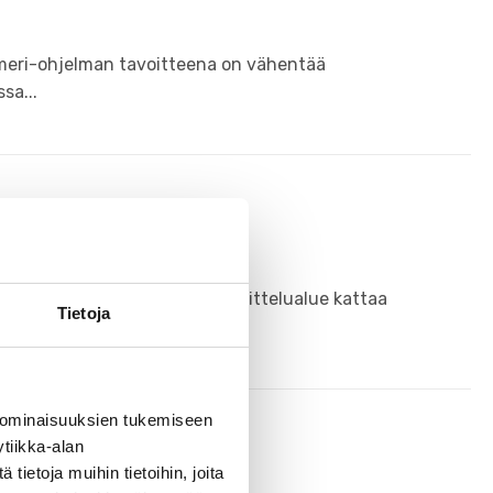
meri-ohjelman tavoitteena on vähentää
sa...
2. yleisötilaisuus
lma on valmistumassa. Suunnittelualue kattaa
Tietoja
 ominaisuuksien tukemiseen
tiikka-alan
ietoja muihin tietoihin, joita