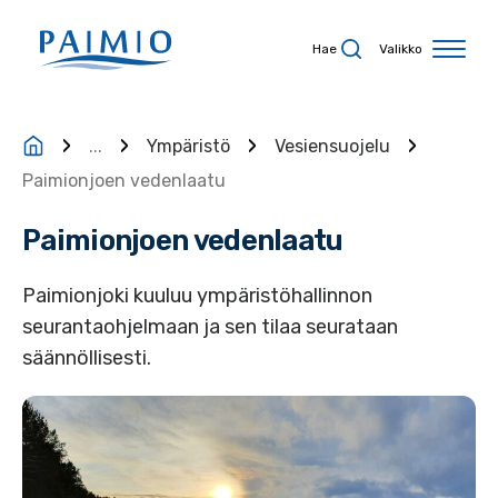
Siirry sisältöön
Hae
Valikko
...
Ympäristö
Vesiensuojelu
Paimionjoen vedenlaatu
Paimionjoen vedenlaatu
Paimionjoki kuuluu ympäristöhallinnon
seurantaohjelmaan ja sen tilaa seurataan
säännöllisesti.