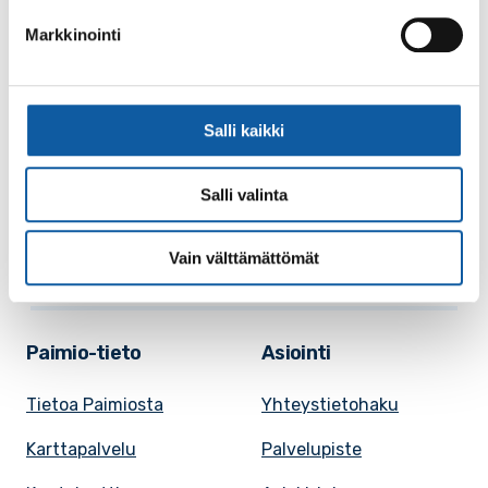
Markkinointi
Käyntiosoite: Vistantie 18
Postiosoite: PL 50, 21531 PAIMIO
Vaihde: (02) 474 511
Salli kaikki
Sähköposti:
paimio.kaupunki@paimio.fi
Salli valinta
Facebook
Instagram
Youtube
Vain välttämättömät
Paimio-tieto
Asiointi
Tietoa Paimiosta
Yhteystietohaku
Karttapalvelu
Palvelupiste