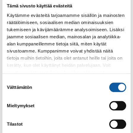
Vesistöennusteet: Paimionjoen
Tämä sivusto käyttää evästeitä
vesistöalue
Käytämme evästeitä tarjoamamme sisällön ja mainosten
räätälöimiseen, sosiaalisen median ominaisuuksien
tukemiseen ja kävijämäärämme analysoimiseen. Lisäksi
jaamme sosiaalisen median, mainosalan ja analytiikka-
Asiasanat
alan kumppaneillemme tietoja siitä, miten käytät
Paimionjoki
vesi
vesiensuojelu
sivustoamme. Kumppanimme voivat yhdistää näitä
tietoja muihin tietoihin, joita olet antanut heille tai joita on
kerätty, kun olet käyttänyt heidän palvelujaan. Voit
muuttaa evästeasetuksiesi hyväksyntää sivuston
alalaidassa olevasta
Evästeasetukset
linkistä.
Suostumuksen
Välttämätön
valinta
Palaute
Mieltymykset
Tilastot