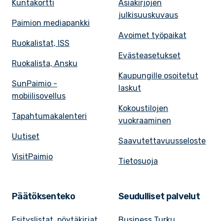
Kuntakortti
Asiakirjojen
julkisuuskuvaus
Paimion mediapankki
Avoimet työpaikat
Ruokalistat, ISS
Evästeasetukset
Ruokalista, Ansku
Kaupungille osoitetut
SunPaimio -
laskut
mobiilisovellus
Kokoustilojen
Tapahtumakalenteri
vuokraaminen
Uutiset
Saavutettavuusseloste
VisitPaimio
Tietosuoja
Päätöksenteko
Seudulliset palvelut
Esityslistat, pöytäkirjat
Business Turku