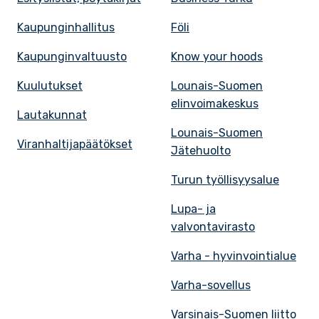
Kaupunginhallitus
Föli
Kaupunginvaltuusto
Know your hoods
Kuulutukset
Lounais-Suomen
elinvoimakeskus
Lautakunnat
Lounais-Suomen
Viranhaltijapäätökset
Jätehuolto
Turun työllisyysalue
Lupa- ja
valvontavirasto
Varha - hyvinvointialue
Varha-sovellus
Varsinais-Suomen liitto