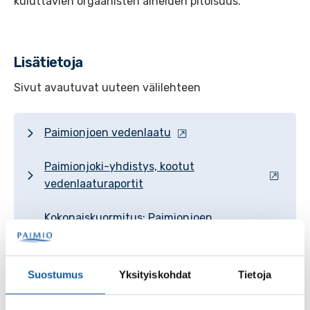
kuluttavien orgaanisten aineiden pitoisuus.
Lisätietoja
Sivut avautuvat uuteen välilehteen
Paimionjoen vedenlaatu
Paimionjoki-yhdistys, kootut
vedenlaaturaportit
Kokonaiskuormitus: Paimionjoen
vesistöalue - Paimionjoki
Kokonaiskuormitus: Paimionjoen
Suostumus
Yksityiskohdat
Tietoja
vesistöalue - summa