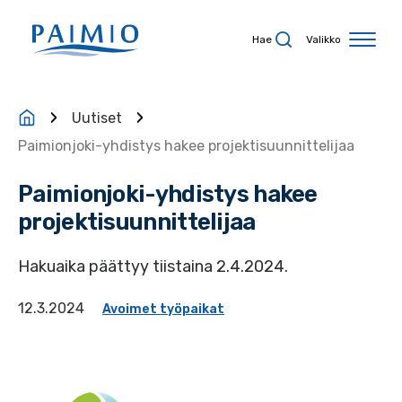
Siirry sisältöön
Hae
Valikko
Uutiset
Paimionjoki-yhdistys hakee projektisuunnittelijaa
Paimionjoki-yhdistys hakee
projektisuunnittelijaa
Hakuaika päättyy tiistaina 2.4.2024.
12.3.2024
Avoimet työpaikat