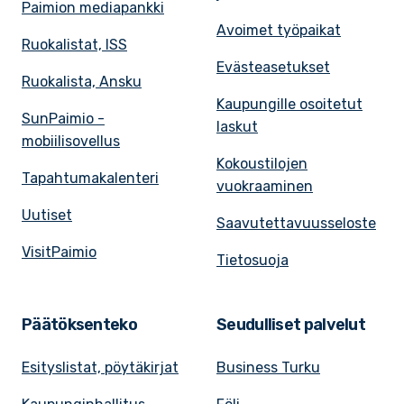
Paimion mediapankki
Avoimet työpaikat
Ruokalistat, ISS
Evästeasetukset
Ruokalista, Ansku
Kaupungille osoitetut
SunPaimio -
laskut
mobiilisovellus
Kokoustilojen
Tapahtumakalenteri
vuokraaminen
Uutiset
Saavutettavuusseloste
VisitPaimio
Tietosuoja
Päätöksenteko
Seudulliset palvelut
Esityslistat, pöytäkirjat
Business Turku