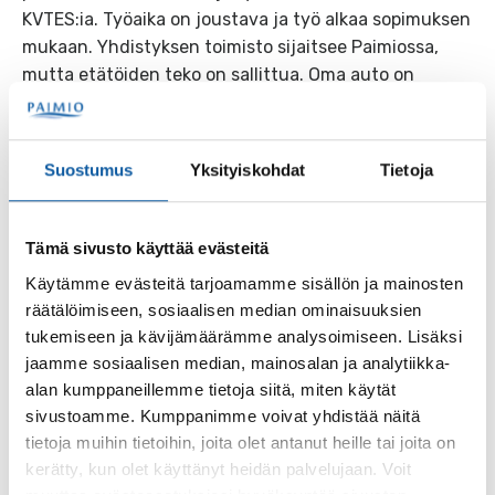
KVTES:ia. Työaika on joustava ja työ alkaa sopimuksen
mukaan. Yhdistyksen toimisto sijaitsee Paimiossa,
mutta etätöiden teko on sallittua. Oma auto on
välttämätön tehtävän hoidossa. Töitä on
satunnaisesti myös iltaisin ja viikonloppuisin.
Suostumus
Yksityiskohdat
Tietoja
Hae tehtävää lähettämällä CV ja vapaamuotoinen
hakemus viimeistään 2.4.2024 osoitteeseen
paimionjokiyhdistys@paimio.fi. Otsikoi viesti
Tämä sivusto käyttää evästeitä
”Hakemus projektisuunnittelijan tehtävään”. Kirjaa
Käytämme evästeitä tarjoamamme sisällön ja mainosten
hakemukseen myös, milloin voisit aloittaa tehtävässä.
räätälöimiseen, sosiaalisen median ominaisuuksien
Haastattelut järjestetään ensisijaisesti maanantaina
tukemiseen ja kävijämäärämme analysoimiseen. Lisäksi
15.4.
jaamme sosiaalisen median, mainosalan ja analytiikka-
Lisätietoja tehtävästä antavat yhdistyksen nykyinen
alan kumppaneillemme tietoja siitä, miten käytät
toiminnanjohtaja Marjukka Kulmala,
sivustoamme. Kumppanimme voivat yhdistää näitä
marjukka.kulmala@paimio.fi, 0400 211857 sekä
tietoja muihin tietoihin, joita olet antanut heille tai joita on
hallituksen puheenjohtaja Henri Partanen
kerätty, kun olet käyttänyt heidän palvelujaan. Voit