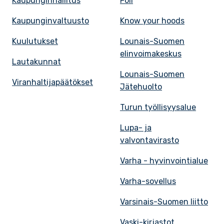
Kaupunginhallitus
Föli
Kaupunginvaltuusto
Know your hoods
Kuulutukset
Lounais-Suomen
elinvoimakeskus
Lautakunnat
Lounais-Suomen
Viranhaltijapäätökset
Jätehuolto
Turun työllisyysalue
Lupa- ja
valvontavirasto
Varha - hyvinvointialue
Varha-sovellus
Varsinais-Suomen liitto
Vaski-kirjastot