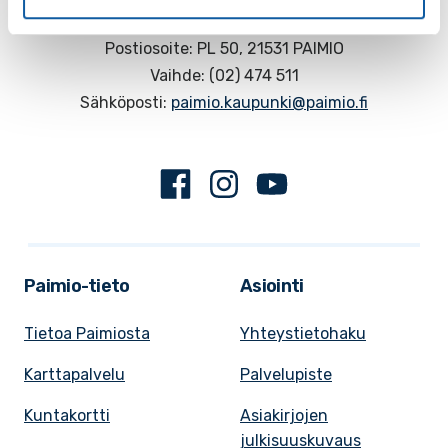
Käyntiosoite: Vistantie 18
Postiosoite: PL 50, 21531 PAIMIO
Vaihde: (02) 474 511
Sähköposti:
paimio.kaupunki@paimio.fi
Facebook
Instagram
Youtube
Paimio-tieto
Asiointi
Tietoa Paimiosta
Yhteystietohaku
Karttapalvelu
Palvelupiste
Kuntakortti
Asiakirjojen
julkisuuskuvaus