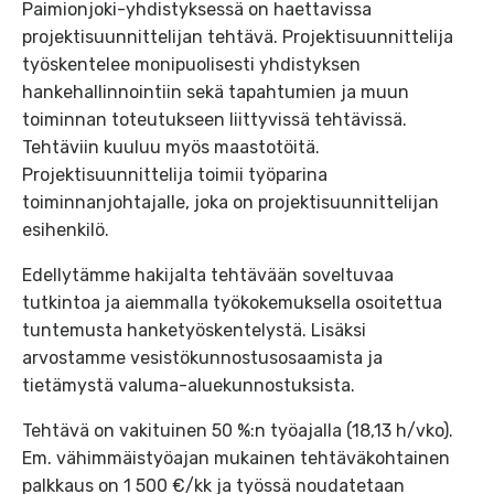
Paimionjoki-yhdistyksessä on haettavissa
projektisuunnittelijan tehtävä. Projektisuunnittelija
työskentelee monipuolisesti yhdistyksen
hankehallinnointiin sekä tapahtumien ja muun
toiminnan toteutukseen liittyvissä tehtävissä.
Tehtäviin kuuluu myös maastotöitä.
Projektisuunnittelija toimii työparina
toiminnanjohtajalle, joka on projektisuunnittelijan
esihenkilö.
Edellytämme hakijalta tehtävään soveltuvaa
tutkintoa ja aiemmalla työkokemuksella osoitettua
tuntemusta hanketyöskentelystä. Lisäksi
arvostamme vesistökunnostusosaamista ja
tietämystä valuma-aluekunnostuksista.
Tehtävä on vakituinen 50 %:n työajalla (18,13 h/vko).
Em. vähimmäistyöajan mukainen tehtäväkohtainen
palkkaus on 1 500 €/kk ja työssä noudatetaan