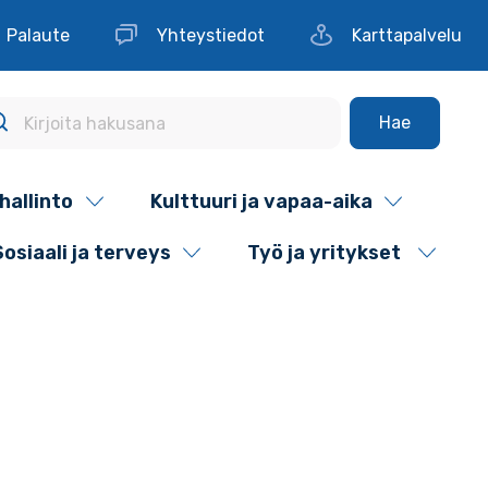
Palaute
Yhteystiedot
Karttapalvelu
Hae
hallinto
Kulttuuri ja vapaa-aika
Sosiaali ja terveys
Työ ja yritykset