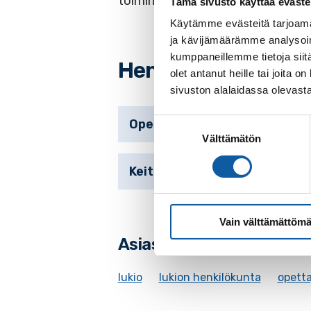
toiminta on aktiivista.
Tämä sivusto käyttää eväste
Käytämme evästeitä tarjoama
ja kävijämäärämme analysoim
kumppaneillemme tietoja siitä
Henkilökunta
olet antanut heille tai joita
sivuston alalaidassa olevast
Suostumuksen
Opettajat
Välttämätön
valinta
Keittiö
Vain välttämättömä
Asiasanat
lukio
lukion henkilökunta
opetta