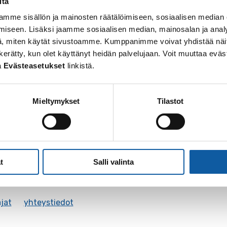
itä
mme sisällön ja mainosten räätälöimiseen, sosiaalisen median
iseen. Lisäksi jaamme sosiaalisen median, mainosalan ja analy
, miten käytät sivustoamme. Kumppanimme voivat yhdistää näitä t
 on kerätty, kun olet käyttänyt heidän palvelujaan. Voit muuttaa e
a
Evästeasetukset
linkistä.
Mieltymykset
Tilastot
t
Salli valinta
jat
yhteystiedot