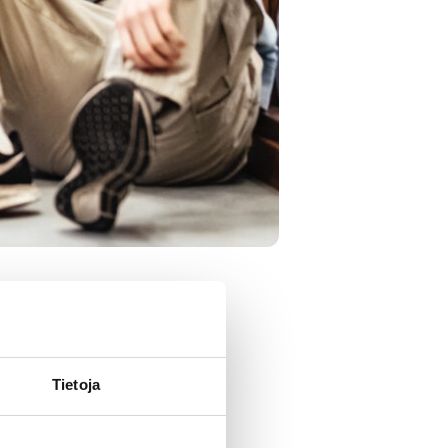
itusti hyvä me-henki
 tarjoamaan
a taitoaineiden
Tietoja
aaltaan
opiskelijakunnan