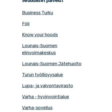
Seudulliset palvelut
Business Turku
Föli
Know your hoods
Lounais-Suomen
elinvoimakeskus
Lounais-Suomen Jätehuolto
Turun työllisyysalue
Lupa- ja valvontavirasto
Varha - hyvinvointialue
Varha-sovellus