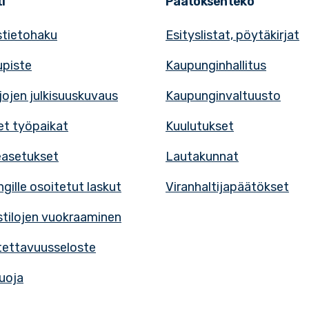
i
Päätöksenteko
tietohaku
Esityslistat, pöytäkirjat
upiste
Kaupunginhallitus
rjojen julkisuuskuvaus
Kaupunginvaltuusto
t työpaikat
Kuulutukset
easetukset
Lautakunnat
gille osoitetut laskut
Viranhaltijapäätökset
tilojen vuokraaminen
ettavuusseloste
uoja