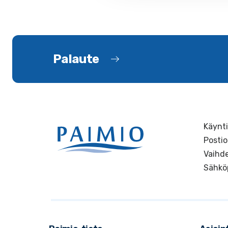
Palaute
Käynti
Postio
Vaihde
Sähkö