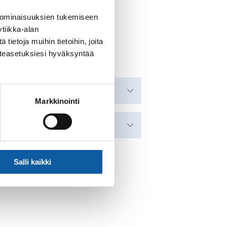
 ominaisuuksien tukemiseen
tiikka-alan
ietoja muihin tietoihin, joita
västeasetuksiesi hyväksyntää
Markkinointi
Salli kaikki