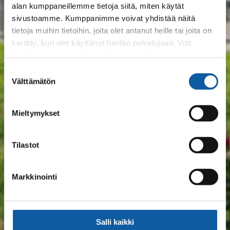
alan kumppaneillemme tietoja siitä, miten käytät
sivustoamme. Kumppanimme voivat yhdistää näitä
tietoja muihin tietoihin, joita olet antanut heille tai joita on
kerätty, kun olet käyttänyt heidän palvelujaan. Voit
muuttaa evästeasetuksiesi hyväksyntää sivuston
alalaidassa olevasta
Evästeasetukset
linkistä.
Suostumuksen
Välttämätön
valinta
Mieltymykset
Tilastot
Markkinointi
Salli kaikki