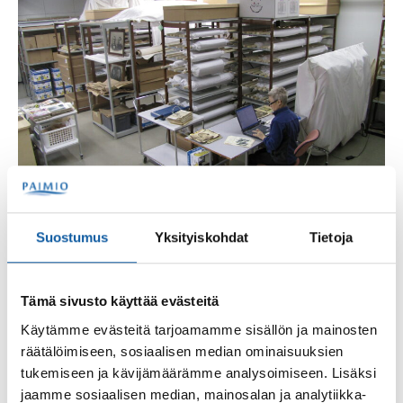
Suostumus
Yksityiskohdat
Tietoja
Millaiset lahjoitukset soveltuvat museoiden
kokoelmiin?
Tämä sivusto käyttää evästeitä
Käytämme evästeitä tarjoamamme sisällön ja mainosten
Jokaisella Paimion museolla on oma erikoisalansa, johon
liittyvää esineistöä museon on tarkoituksenmukaista
räätälöimiseen, sosiaalisen median ominaisuuksien
kartuttaa. Yhdessä muiden Varsinais-Suomen museoiden
tukemiseen ja kävijämäärämme analysoimiseen. Lisäksi
kanssa museot muodostavat kokonaisuuden, eikä museoiden
jaamme sosiaalisen median, mainosalan ja analytiikka-