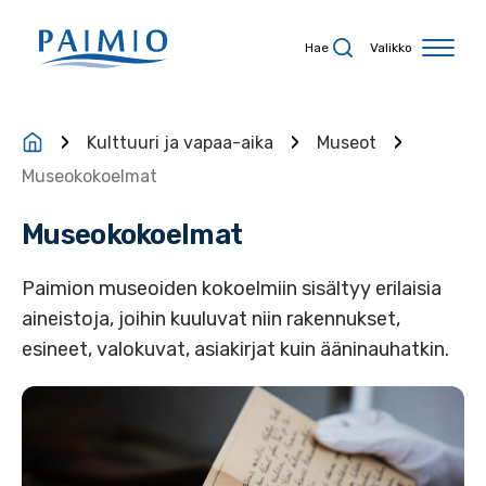
Siirry sisältöön
Hae
Valikko
Kulttuuri ja vapaa-aika
Museot
Museokokoelmat
Museokokoelmat
Paimion museoiden kokoelmiin sisältyy erilaisia
aineistoja, joihin kuuluvat niin rakennukset,
esineet, valokuvat, asiakirjat kuin ääninauhatkin.