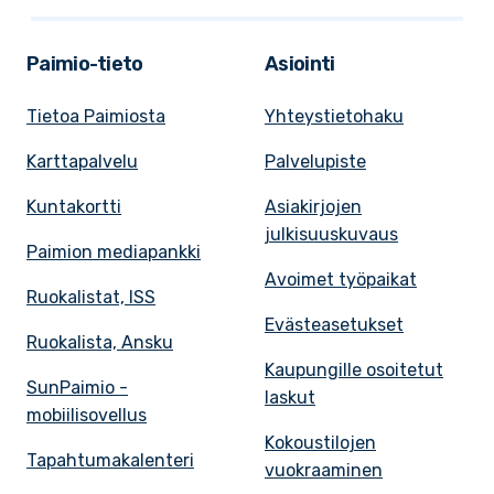
Paimio-tieto
Asiointi
Tietoa Paimiosta
Yhteystietohaku
Karttapalvelu
Palvelupiste
Kuntakortti
Asiakirjojen
julkisuuskuvaus
Paimion mediapankki
Avoimet työpaikat
Ruokalistat, ISS
Evästeasetukset
Ruokalista, Ansku
Kaupungille osoitetut
SunPaimio -
laskut
mobiilisovellus
Kokoustilojen
Tapahtumakalenteri
vuokraaminen