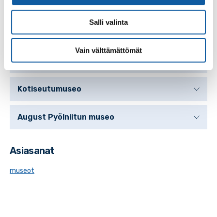
Paimion museoiden keruuvastuualueet
Salli valinta
Käsityömuseo
Vain välttämättömät
Sähkömuseo
Kotiseutumuseo
August Pyölniitun museo
Asiasanat
museot