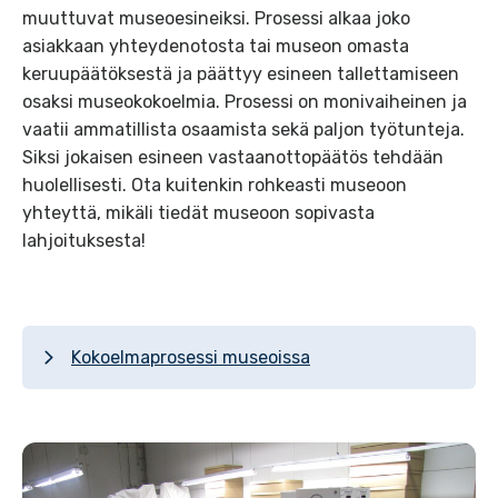
muuttuvat
museoesineiksi. Prosessi alkaa joko
asiakkaan yhteydenotosta tai museon omasta
keruupäätöksestä ja päättyy
esineen
tallettamiseen
osaksi museokokoelmia. Prosessi on monivaiheinen ja
vaatii ammatillista osaamista sekä paljon työtunteja.
Siksi
jokaisen esineen
vastaanottopäätös
tehdään
huolellisesti.
Ota kuitenkin rohkeasti museoon
yhteyttä
, mikäli tiedät museoon sopivasta
lahjoituksesta!
Kokoelmaprosessi museoissa