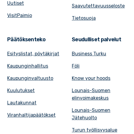
Uutiset
Saavutettavuusseloste
VisitPaimio
Tietosuoja
Päätöksenteko
Seudulliset palvelut
Esityslistat, pöytäkirjat
Business Turku
Kaupunginhallitus
Föli
Kaupunginvaltuusto
Know your hoods
Kuulutukset
Lounais-Suomen
elinvoimakeskus
Lautakunnat
Lounais-Suomen
Viranhaltijapäätökset
Jätehuolto
Turun työllisyysalue