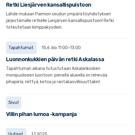
Retki Liesjärven kansallispuistoon
Lähde mukaan Paimion seudun ympäristöyhdistyksen
järjestämälle retkelle Liesjärven kansallispuistoon! Retki
toteutetaan kimppakyydein.
Tapahtumat
15.6. klo 11:00–13:00
Luonnonkukkien päivän retki Askalassa
Tapahtuman aikana tutustutaan Askalankosken
monipuoliseen luontoon: pienellä alueella on rehevää
pihapiiriä, niittyä, ketoa ja rantakasvillisuuttakin!
Sivut
Villin pihan lumoa -kampanja
Uutiset
1.1.2025