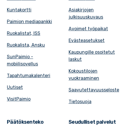
Kuntakortti
Asiakirjojen
julkisuuskuvaus
Paimion mediapankki
Avoimet työpaikat
Ruokalistat, ISS
Evästeasetukset
Ruokalista, Ansku
Kaupungille osoitetut
SunPaimio -
laskut
mobiilisovellus
Kokoustilojen
Tapahtumakalenteri
vuokraaminen
Uutiset
Saavutettavuusseloste
VisitPaimio
Tietosuoja
Päätöksenteko
Seudulliset palvelut