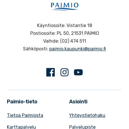
Käyntiosoite: Vistantie 18
Postiosoite: PL 50, 21531 PAIMIO
Vaihde: (02) 474 511
Sähköposti:
paimio.kaupunki@paimio.fi
Facebook
Instagram
Youtube
Paimio-tieto
Asiointi
Tietoa Paimiosta
Yhteystietohaku
Karttapalvelu
Palvelupiste