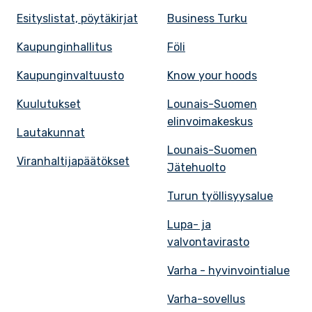
Esityslistat, pöytäkirjat
Business Turku
Kaupunginhallitus
Föli
Kaupunginvaltuusto
Know your hoods
Kuulutukset
Lounais-Suomen
elinvoimakeskus
Lautakunnat
Lounais-Suomen
Viranhaltijapäätökset
Jätehuolto
Turun työllisyysalue
Lupa- ja
valvontavirasto
Varha - hyvinvointialue
Varha-sovellus