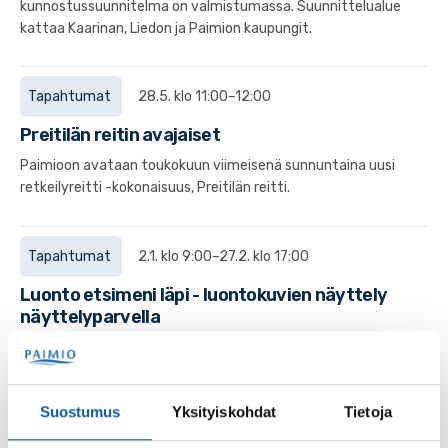
kunnostussuunnitelma on valmistumassa. Suunnittelualue
kattaa Kaarinan, Liedon ja Paimion kaupungit.
Tapahtumat
28.5. klo 11:00–12:00
Preitilän reitin avajaiset
Paimioon avataan toukokuun viimeisenä sunnuntaina uusi
retkeilyreitti -kokonaisuus, Preitilän reitti.
Tapahtumat
2.1. klo 9:00–27.2. klo 17:00
Luonto etsimeni läpi - luontokuvien näyttely
näyttelyparvella
Juhani Laaksosen valokuvanäyttely Luonto etsimeni läpi -
luontokuvia lähiluonnosta jatkaa kaupungintalon
näyttelyparvelta helmikuun lopulle asti.
Suostumus
Yksityiskohdat
Tietoja