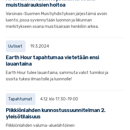
muistisairauksien hoitoa
Varsinais-Suomen Muistiyhdistyksen järjestämä avoin
luento, jossa syvennytään luonnon ja liikunnan
merkitykseen osana muistisairaan henkilön arkea.
Uutiset
19.3.2024
Earth Hour tapahtumaa vietetään ensi
lauantaina
Earth Hour tulee lauantaina, sammuta valot tunniksi ja
osoita tukesi ilmastolle ja luonnolle!
Tapahtumat
4.12. klo 17:30–19:00
Piikkiönlahden kunnostussuunnitelman 2.
yleisötilaisuus
Piikkiönlahden valuma-aluelähtöinen