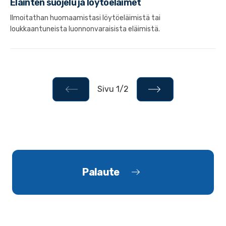
Eläinten suojelu ja löytöeläimet
Ilmoitathan huomaamistasi löytöeläimistä tai
loukkaantuneista luonnonvaraisista eläimistä.
Sivu 1/2
Palaute