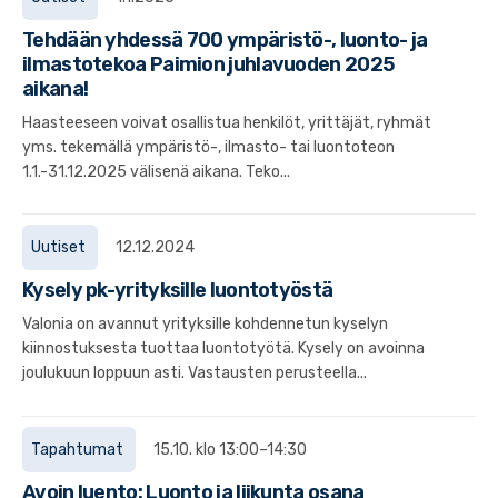
Tehdään yhdessä 700 ympäristö-, luonto- ja
ilmastotekoa Paimion juhlavuoden 2025
aikana!
Haasteeseen voivat osallistua henkilöt, yrittäjät, ryhmät
yms. tekemällä ympäristö-, ilmasto- tai luontoteon
1.1.-31.12.2025 välisenä aikana. Teko...
Uutiset
12.12.2024
Kysely pk-yrityksille luontotyöstä
Valonia on avannut yrityksille kohdennetun kyselyn
kiinnostuksesta tuottaa luontotyötä. Kysely on avoinna
joulukuun loppuun asti. Vastausten perusteella...
Tapahtumat
15.10. klo 13:00–14:30
Avoin luento: Luonto ja liikunta osana