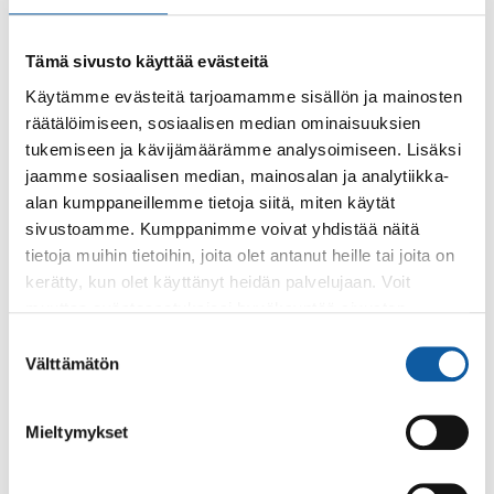
Tämä sivusto käyttää evästeitä
Käytämme evästeitä tarjoamamme sisällön ja mainosten
räätälöimiseen, sosiaalisen median ominaisuuksien
Käyntiosoite: Vistantie 18
tukemiseen ja kävijämäärämme analysoimiseen. Lisäksi
Postiosoite: PL 50, 21531 PAIMIO
jaamme sosiaalisen median, mainosalan ja analytiikka-
alan kumppaneillemme tietoja siitä, miten käytät
Vaihde: (02) 474 511
sivustoamme. Kumppanimme voivat yhdistää näitä
Sähköposti:
paimio.kaupunki@paimio.fi
tietoja muihin tietoihin, joita olet antanut heille tai joita on
kerätty, kun olet käyttänyt heidän palvelujaan. Voit
muuttaa evästeasetuksiesi hyväksyntää sivuston
Facebook
Instagram
Youtube
alalaidassa olevasta
Evästeasetukset
linkistä.
Suostumuksen
Välttämätön
valinta
Mieltymykset
Paimio-tieto
Asiointi
Tietoa Paimiosta
Yhteystietohaku