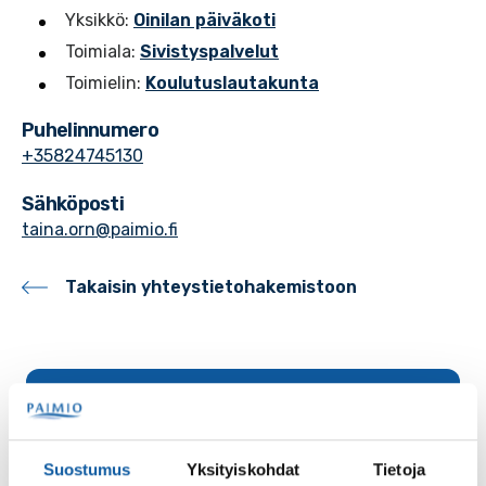
Yksikkö:
Oinilan päiväkoti
Toimiala:
Sivistyspalvelut
Toimielin:
Koulutuslautakunta
Puhelinnumero
+35824745130
Sähköposti
taina.orn@paimio.fi
Takaisin yhteystietohakemistoon
Palaute
Suostumus
Yksityiskohdat
Tietoja