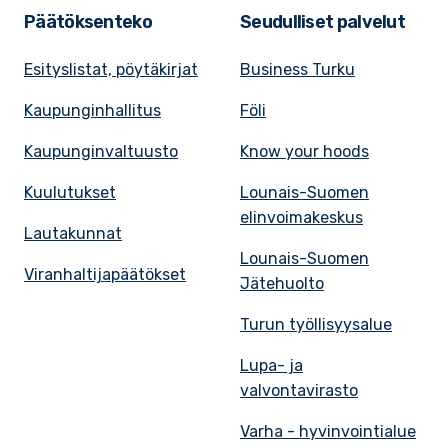
Päätöksenteko
Seudulliset palvelut
Esityslistat, pöytäkirjat
Business Turku
Kaupunginhallitus
Föli
Kaupunginvaltuusto
Know your hoods
Kuulutukset
Lounais-Suomen
elinvoimakeskus
Lautakunnat
Lounais-Suomen
Viranhaltijapäätökset
Jätehuolto
Turun työllisyysalue
Lupa- ja
valvontavirasto
Varha - hyvinvointialue