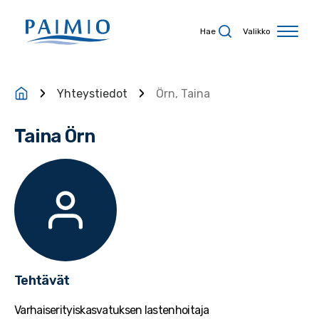
Siirry sisältöön
Hae
Valikko
Yhteystiedot
Örn, Taina
Taina Örn
Tehtävät
Varhaiserityiskasvatuksen lastenhoitaja