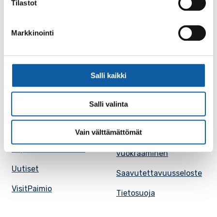
Tilastot
Karttapalvelu
Palvelupiste
Markkinointi
Kuntakortti
Asiakirjojen
julkisuuskuvaus
Paimion mediapankki
Avoimet työpaikat
Salli kaikki
Ruokalistat, ISS
Evästeasetukset
Ruokalista, Ansku
Salli valinta
Kaupungille osoitetut
SunPaimio -
laskut
mobiilisovellus
Vain välttämättömät
Kokoustilojen
Tapahtumakalenteri
vuokraaminen
Uutiset
Saavutettavuusseloste
VisitPaimio
Tietosuoja