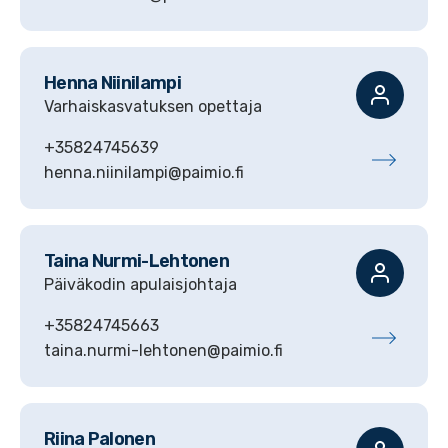
Henna
Niinilampi
Varhaiskasvatuksen opettaja
+35824745639
henna.niinilampi@paimio.fi
Taina
Nurmi-Lehtonen
Päiväkodin apulaisjohtaja
+35824745663
taina.nurmi-lehtonen@paimio.fi
Riina
Palonen