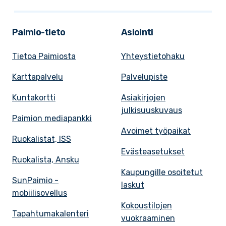
Paimio-tieto
Asiointi
Tietoa Paimiosta
Yhteystietohaku
Karttapalvelu
Palvelupiste
Kuntakortti
Asiakirjojen
julkisuuskuvaus
Paimion mediapankki
Avoimet työpaikat
Ruokalistat, ISS
Evästeasetukset
Ruokalista, Ansku
Kaupungille osoitetut
SunPaimio -
laskut
mobiilisovellus
Kokoustilojen
Tapahtumakalenteri
vuokraaminen