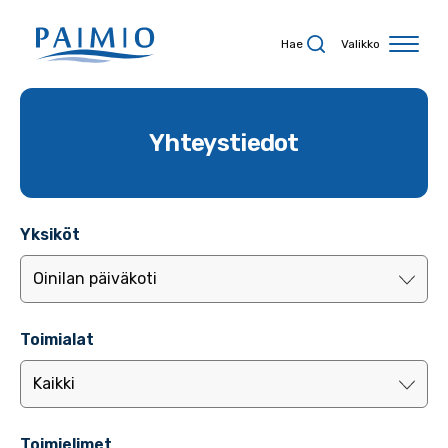
Siirry sisältöön
Hae
Valikko
Yhteystiedot
Yksiköt
Toimialat
Toimielimet