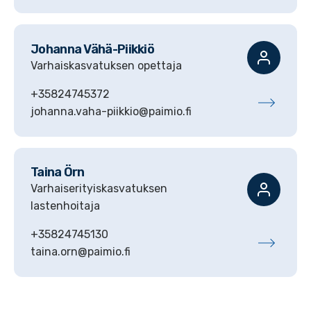
Johanna
Vähä-Piikkiö
Varhaiskasvatuksen opettaja
+35824745372
johanna.vaha-piikkio@paimio.fi
Taina
Örn
Varhaiserityiskasvatuksen
lastenhoitaja
+35824745130
taina.orn@paimio.fi