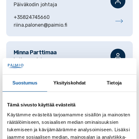
Päiväkodin johtaja
+35824745660
riina.palonen@paimio.fi
Minna
Parttimaa
Laitosapulainen
+35824745418
minna.parttimaa@paimio.fi
Suostumus
Yksityiskohdat
Tietoja
Tämä sivusto käyttää evästeitä
Katariina
Santalahti
Varhaiskasvatuksen lastenhoitaja
Käytämme evästeitä tarjoamamme sisällön ja mainosten
räätälöimiseen, sosiaalisen median ominaisuuksien
+35824745601
tukemiseen ja kävijämäärämme analysoimiseen. Lisäksi
katariina.santalahti@paimio.fi
jaamme sosiaalisen median, mainosalan ja analytiikka-