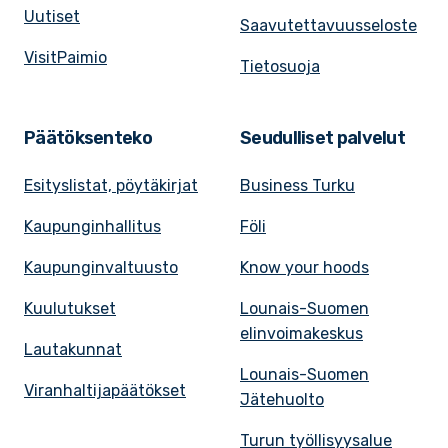
Uutiset
Saavutettavuusseloste
VisitPaimio
Tietosuoja
Päätöksenteko
Seudulliset palvelut
Esityslistat, pöytäkirjat
Business Turku
Kaupunginhallitus
Föli
Kaupunginvaltuusto
Know your hoods
Kuulutukset
Lounais-Suomen
elinvoimakeskus
Lautakunnat
Lounais-Suomen
Viranhaltijapäätökset
Jätehuolto
Turun työllisyysalue