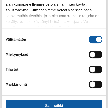
alan kumppaneillemme tietoja siitä, miten käytät
sivustoamme. Kumppanimme voivat yhdistää näitä
tietoja muihin tietoihin, joita olet antanut heille tai joita on
Nina
Setälä
kerätty, kun olet käyttänyt heidän palvelujaan. Voit
Varhaiskasvatuksen lastenhoitaja
muuttaa evästeasetuksiesi hyväksyntää sivuston
alalaidassa olevasta
Evästeasetukset
linkistä.
+35824745415
Suostumuksen
Välttämätön
nina.setala@paimio.fi
valinta
Mieltymykset
Niina
Sorola
Varhaiskasvatuksen lastenhoitaja
Tilastot
+35824745605
niina.sorola@paimio.fi
Markkinointi
Karoliina
Virtanen
Salli kaikki