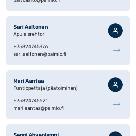
paivi.aalto@paimio.fi
Sari
Aaltonen
Apulaisrehtori
+35824745376
sari.aaltonen@paimio.fi
Mari
Aantaa
Tuntiopettaja (päätoiminen)
+35824745621
mari.aantaa@paimio.fi
Senni
Ahvenlampi