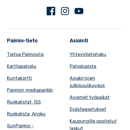
Facebook
Instagram
Youtube
Paimio-tieto
Asiointi
Tietoa Paimiosta
Yhteystietohaku
Karttapalvelu
Palvelupiste
Kuntakortti
Asiakirjojen
julkisuuskuvaus
Paimion mediapankki
Avoimet työpaikat
Ruokalistat, ISS
Evästeasetukset
Ruokalista, Ansku
Kaupungille osoitetut
SunPaimio -
laskut