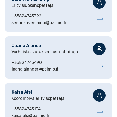
Erityisluokanopettaja
+35824745392
senni.ahvenlampi@paimio.fi
Jaana
Alander
Varhaiskasvatuksen lastenhoitaja
+35824745490
jaana.alander@paimio.fi
Kaisa
Alsi
Koordinoiva erityisopettaja
+35824745134
kaisa.alsi@paimio.fi