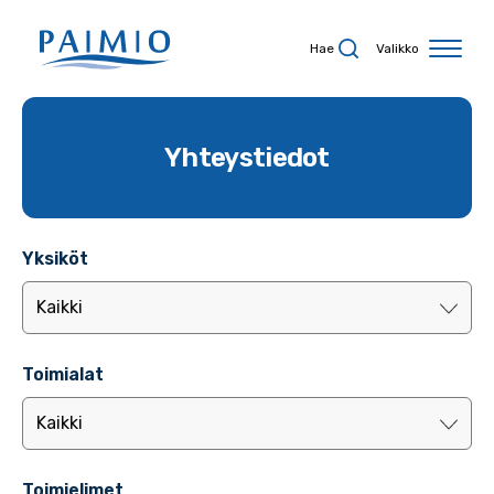
Siirry sisältöön
Hae
Valikko
Yhteystiedot
Yksiköt
Toimialat
Toimielimet