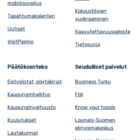
mobiilisovellus
Kokoustilojen
Tapahtumakalenteri
vuokraaminen
Uutiset
Saavutettavuusseloste
VisitPaimio
Tietosuoja
Päätöksenteko
Seudulliset palvelut
Esityslistat, pöytäkirjat
Business Turku
Kaupunginhallitus
Föli
Kaupunginvaltuusto
Know your hoods
Kuulutukset
Lounais-Suomen
elinvoimakeskus
Lautakunnat