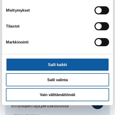
Leila
Halmari
Mieltymykset
Varhaiskasvatuksen lastenhoitaja
+35824745462
Tilastot
leila.halmari@paimio.fi
Markkinointi
Tanja
Haltsonen
Koulusihteeri
Salli kaikki
+35824745382
tanja.haltsonen@paimio.fi
Salli valinta
Vain välttämättömät
Juuso
Harju
Erityisopettaja,peruskoulussa