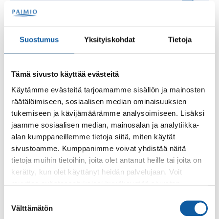
kaisa.grondahl@paimio.fi
Suostumus
Yksityiskohdat
Tietoja
Miia
Hakala
Erityisluokanopettaja
Tämä sivusto käyttää evästeitä
+35824745615
Käytämme evästeitä tarjoamamme sisällön ja mainosten
miia.hakala@paimio.fi
räätälöimiseen, sosiaalisen median ominaisuuksien
tukemiseen ja kävijämäärämme analysoimiseen. Lisäksi
jaamme sosiaalisen median, mainosalan ja analytiikka-
Mira
Hakala
alan kumppaneillemme tietoja siitä, miten käytät
Varhaiserityiskasvatuksen
sivustoamme. Kumppanimme voivat yhdistää näitä
lastenhoitaja
tietoja muihin tietoihin, joita olet antanut heille tai joita on
kerätty, kun olet käyttänyt heidän palvelujaan. Voit
+35824745236
muuttaa evästeasetuksiesi hyväksyntää sivuston
mira.hakala@paimio.fi
alalaidassa olevasta
Evästeasetukset
linkistä.
Suostumuksen
Välttämätön
valinta