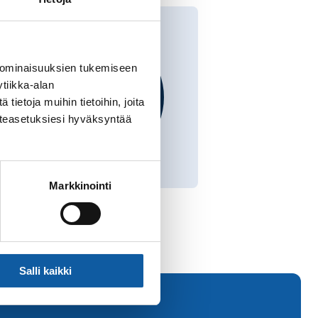
 ominaisuuksien tukemiseen
tiikka-alan
ietoja muihin tietoihin, joita
västeasetuksiesi hyväksyntää
Markkinointi
Salli kaikki