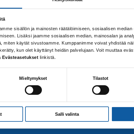
itä
mme sisällön ja mainosten räätälöimiseen, sosiaalisen median
iseen. Lisäksi jaamme sosiaalisen median, mainosalan ja analy
, miten käytät sivustoamme. Kumppanimme voivat yhdistää näitä t
 on kerätty, kun olet käyttänyt heidän palvelujaan. Voit muuttaa e
a
Evästeasetukset
linkistä.
Mieltymykset
Tilastot
t
Salli valinta