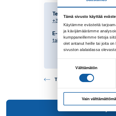
Telefon
Tämä sivusto käyttää eväste
+35824745130
Käytämme evästeitä tarjoama
ja kävijämäärämme analysoim
E-post
kumppaneillemme tietoja siitä
taina.orn@paimio.fi
olet antanut heille tai joita
sivuston alalaidassa olevast
Suostumuksen
Välttämätön
valinta
Tillbaka till kontakter
Vain välttämättömä
Tillbaka till början