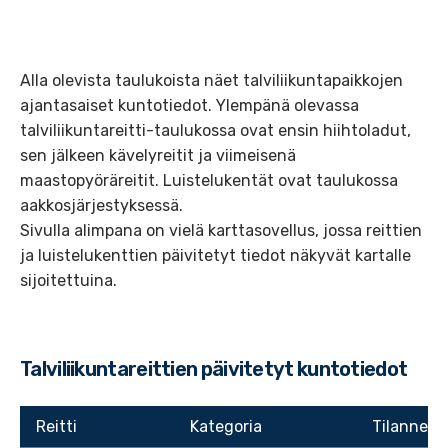
Alla olevista taulukoista näet talviliikuntapaikkojen
ajantasaiset kuntotiedot. Ylempänä olevassa
talviliikuntareitti-taulukossa ovat ensin hiihtoladut,
sen jälkeen kävelyreitit ja viimeisenä
maastopyöräreitit. Luistelukentät ovat taulukossa
aakkosjärjestyksessä.
Sivulla alimpana on vielä karttasovellus, jossa reittien
ja luistelukenttien päivitetyt tiedot näkyvät kartalle
sijoitettuina.
Talviliikuntareittien päivitetyt kuntotiedot
Reitti
Kategoria
Tilanne