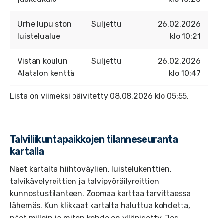
Urheilupuiston
Suljettu
26.02.2026
luistelualue
klo 10:21
Vistan koulun
Suljettu
26.02.2026
Alatalon kenttä
klo 10:47
Lista on viimeksi päivitetty 08.08.2026 klo 05:55.
Talviliikuntapaikkojen tilanneseuranta
kartalla
Näet kartalta hiihtoväylien, luistelukenttien,
talvikävelyreittien ja talvipyöräilyreittien
kunnostustilanteen. Zoomaa karttaa tarvittaessa
lähemäs. Kun klikkaat kartalta haluttua kohdetta,
näet milloin ja miten kohde on ylläpidetty. Jos