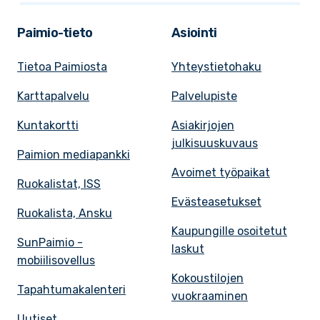
Paimio-tieto
Asiointi
Tietoa Paimiosta
Yhteystietohaku
Karttapalvelu
Palvelupiste
Kuntakortti
Asiakirjojen
julkisuuskuvaus
Paimion mediapankki
Avoimet työpaikat
Ruokalistat, ISS
Evästeasetukset
Ruokalista, Ansku
Kaupungille osoitetut
SunPaimio -
laskut
mobiilisovellus
Kokoustilojen
Tapahtumakalenteri
vuokraaminen
Uutiset