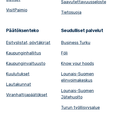
Saavutettavuusseloste
VisitPaimio
Tietosuoja
Päätöksenteko
Seudulliset palvelut
Esityslistat, pöytäkirjat
Business Turku
Kaupunginhallitus
Föli
Kaupunginvaltuusto
Know your hoods
Kuulutukset
Lounais-Suomen
elinvoimakeskus
Lautakunnat
Lounais-Suomen
Viranhaltijapäätökset
Jätehuolto
Turun työllisyysalue