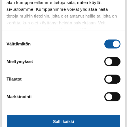
alan kumppaneillemme tietoja siitä, miten käytät
HelmiMTB
Talvimaastopyöräily
Tampattu
sivustoamme. Kumppanimme voivat yhdistää näitä
helppo
tietoja muihin tietoihin, joita olet antanut heille tai joita on
talvireitti
kerätty, kun olet käyttänyt heidän palvelujaan. Voit
muuttaa evästeasetuksiesi hyväksyntää sivuston
HelmiMTB
Talvimaastopyöräily
Tampattu
alalaidassa olevasta
Evästeasetukset
linkistä.
Suostumuksen
vaativa
Välttämätön
valinta
talvireitti
Mieltymykset
Lampipolku
Talvimaastopyöräily
Ei hoidett
talvireitti
Tilastot
Paimion polun
Talvimaastopyöräily
Tampattu
talvireitti
Markkinointi
Lista on viimeksi päivitetty 08.08.2026 klo 05:55.
Salli kaikki