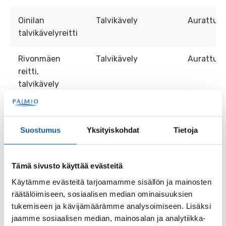
Oinilan
Talvikävely
Aurattu
talvikävelyreitti
Rivonmäen
Talvikävely
Aurattu
reitti,
talvikävely
Urheilupuisto,
Talvikävely
Aurattu
talvikävely
Suostumus
Yksityiskohdat
Tietoja
Vähäjokipolku,
Talvikävely
Aurattu
talvikävely
Tämä sivusto käyttää evästeitä
Käytämme evästeitä tarjoamamme sisällön ja mainosten
HelmiMTB
Talvimaastopyöräily
Ei hoidett
räätälöimiseen, sosiaalisen median ominaisuuksien
eteläinen
tukemiseen ja kävijämäärämme analysoimiseen. Lisäksi
talvireitti
jaamme sosiaalisen median, mainosalan ja analytiikka-