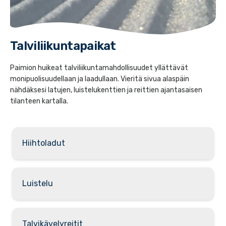
Talviliikuntapaikat
Paimion huikeat talviliikuntamahdollisuudet yllättävät
monipuolisuudellaan ja laadullaan. Vieritä sivua alaspäin
nähdäksesi latujen, luistelukenttien ja reittien ajantasaisen
tilanteen kartalla.
Hiihtoladut
Luistelu
Talvikävelyreitit