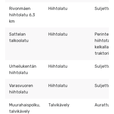
Rivonmäen
Hiihtolatu
Suljettu
hiihtolatu 6,3
km
Sattelan
Hiihtolatu
Perintein
talkoolatu
hiihtotap
kelkalla ta
traktorilla
Urheilukentän
Hiihtolatu
Suljettu
hiihtolatu
Varasvuoren
Hiihtolatu
Suljettu
hiihtolatu
Muurahaispolku,
Talvikävely
Aurattu
talvikävely