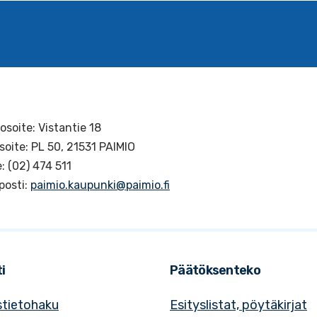
osoite: Vistantie 18
soite: PL 50, 21531 PAIMIO
: (02) 474 511
posti:
paimio.kaupunki@paimio.fi
i
Päätöksenteko
tietohaku
Esityslistat, pöytäkirjat