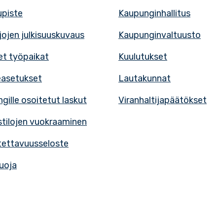
upiste
Kaupunginhallitus
rjojen julkisuuskuvaus
Kaupunginvaltuusto
t työpaikat
Kuulutukset
easetukset
Lautakunnat
gille osoitetut laskut
Viranhaltijapäätökset
tilojen vuokraaminen
ettavuusseloste
uoja