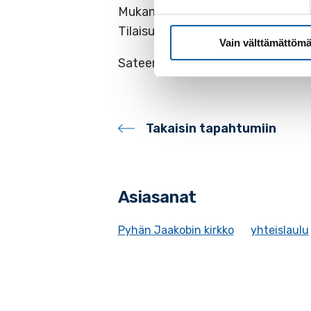
Mukana kanttori Eeva Moilanen.
Tilaisuudessa on kahvitarjoilu. V
Vain välttämättömä
Sateen ja huonon ilman aikana tilai
Takaisin tapahtumiin
Asiasanat
Pyhän Jaakobin kirkko
yhteislaulu