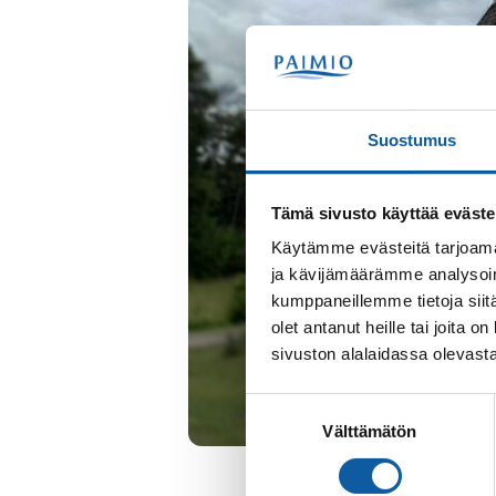
Suostumus
Tämä sivusto käyttää eväste
Käytämme evästeitä tarjoama
ja kävijämäärämme analysoim
kumppaneillemme tietoja siitä
olet antanut heille tai joita
sivuston alalaidassa olevast
Suostumuksen
Välttämätön
valinta