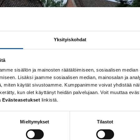
Yksityiskohdat
itä
mme sisällön ja mainosten räätälöimiseen, sosiaalisen median
iseen. Lisäksi jaamme sosiaalisen median, mainosalan ja analy
, miten käytät sivustoamme. Kumppanimme voivat yhdistää näitä t
 on kerätty, kun olet käyttänyt heidän palvelujaan. Voit muuttaa e
a
Evästeasetukset
linkistä.
Mieltymykset
Tilastot