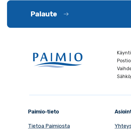
Palaute
Käynti
Postio
Vaihde
Sähkö
Paimio-tieto
Asioint
Tietoa Paimiosta
Yhteys