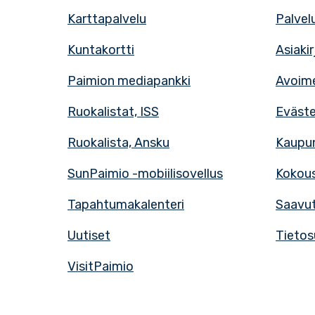
Karttapalvelu
Palvel
Kuntakortti
Asiaki
Paimion mediapankki
Avoime
Ruokalistat, ISS
Eväst
Ruokalista, Ansku
Kaupun
SunPaimio -mobiilisovellus
Kokous
Tapahtumakalenteri
Saavut
Uutiset
Tietos
VisitPaimio