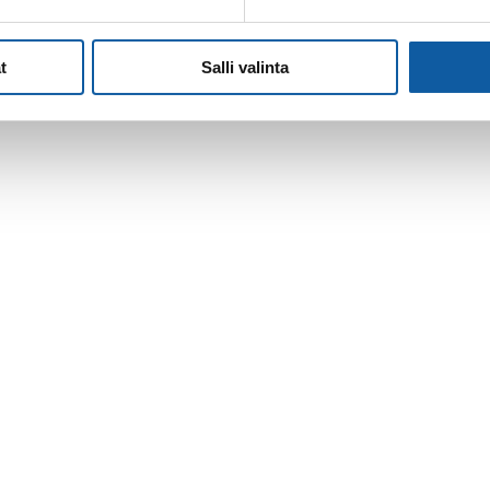
apaaehtoinen kahviraha.
t
Salli valinta
suus sisällä kirkossa.