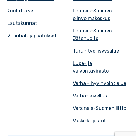
Kuulutukset
Lounais-Suomen
elinvoimakeskus
Lautakunnat
Lounais-Suomen
Viranhaltijapäätökset
Jätehuolto
Turun työllisyysalue
Lupa- ja
valvontavirasto
Varha - hyvinvointialue
Varha-sovellus
Varsinais-Suomen liitto
Vaski-kirjastot