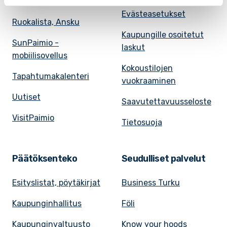
Ruokalistat, ISS
Evästeasetukset
Ruokalista, Ansku
Kaupungille osoitetut
SunPaimio -
laskut
mobiilisovellus
Kokoustilojen
Tapahtumakalenteri
vuokraaminen
Uutiset
Saavutettavuusseloste
VisitPaimio
Tietosuoja
Päätöksenteko
Seudulliset palvelut
Esityslistat, pöytäkirjat
Business Turku
Kaupunginhallitus
Föli
Kaupunginvaltuusto
Know your hoods