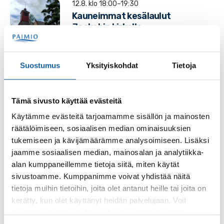
12.8. klo 18:00–19:30
Kauneimmat kesälaulut
Jaakobin kirkolla
Pyhän Jaakobin kirkko
Musiikki
Suostumus
Yksityiskohdat
Tietoja
Tämä sivusto käyttää evästeitä
Palaute
Käytämme evästeitä tarjoamamme sisällön ja mainosten
räätälöimiseen, sosiaalisen median ominaisuuksien
tukemiseen ja kävijämäärämme analysoimiseen. Lisäksi
jaamme sosiaalisen median, mainosalan ja analytiikka-
alan kumppaneillemme tietoja siitä, miten käytät
sivustoamme. Kumppanimme voivat yhdistää näitä
tietoja muihin tietoihin, joita olet antanut heille tai joita on
kerätty, kun olet käyttänyt heidän palvelujaan. Voit
Käyntiosoite: Vistantie 18
muuttaa evästeasetuksiesi hyväksyntää sivuston