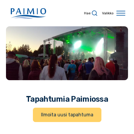
Siirry sisältöön
Hae
Valikko
Tapahtumia Paimiossa
Ilmoita uusi tapahtuma