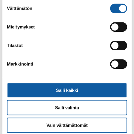
Postiosoite: PL 50, 21531 PAIMIO
alalaidassa olevasta
Evästeasetukset
linkistä.
Suostumuksen
Välttämätön
Vaihde: (02) 474 511
valinta
Sähköposti:
paimio.kaupunki@paimio.fi
Mieltymykset
Facebook
Instagram
Youtube
Tilastot
Markkinointi
Paimio-tieto
Asiointi
Tietoa Paimiosta
Yhteystietohaku
Salli kaikki
Karttapalvelu
Palvelupiste
Salli valinta
Kuntakortti
Asiakirjojen
julkisuuskuvaus
Paimion mediapankki
Vain välttämättömät
Avoimet työpaikat