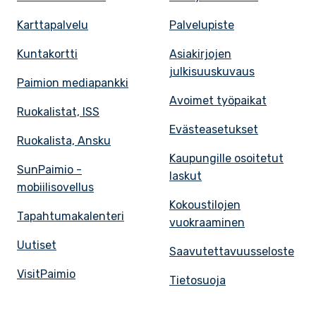
Karttapalvelu
Palvelupiste
Kuntakortti
Asiakirjojen
julkisuuskuvaus
Paimion mediapankki
Avoimet työpaikat
Ruokalistat, ISS
Evästeasetukset
Ruokalista, Ansku
Kaupungille osoitetut
SunPaimio -
laskut
mobiilisovellus
Kokoustilojen
Tapahtumakalenteri
vuokraaminen
Uutiset
Saavutettavuusseloste
VisitPaimio
Tietosuoja