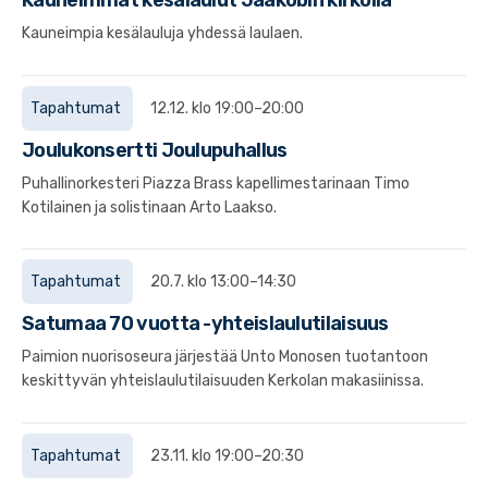
Kauneimmat kesälaulut Jaakobin kirkolla
Kauneimpia kesälauluja yhdessä laulaen.
Tapahtumat
12.12. klo 19:00–20:00
Joulukonsertti Joulupuhallus
Puhallinorkesteri Piazza Brass kapellimestarinaan Timo
Kotilainen ja solistinaan Arto Laakso.
Tapahtumat
20.7. klo 13:00–14:30
Satumaa 70 vuotta -yhteislaulutilaisuus
Paimion nuorisoseura järjestää Unto Monosen tuotantoon
keskittyvän yhteislaulutilaisuuden Kerkolan makasiinissa.
Tapahtumat
23.11. klo 19:00–20:30