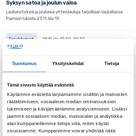
Syksyn satoa ja joulun valoa
Lauluesityksiä ja jouluisia yhteislauluja tarjoillaan lauluillassa
Paimion lukiolla 23.11. klo 19.
Tapahtumat
28.11. klo 18:30–20:30
Joulukonsertti Paimion kirkossa
Jouluinen kuorokonsertti Paimion Kirkossa torstaina 28.11.
Suostumus
Yksityiskohdat
Tietoja
klo 18:30 alkaen.Mukana Paimion opiston Naiskuoro Vivela ja
Wiihdekuoro, Paimion Musiikkiopiston...
Tämä sivusto käyttää evästeitä
Käytämme evästeitä tarjoamamme sisällön ja mainosten
Tapahtumat
13.12. klo 18:30–20:00
räätälöimiseen, sosiaalisen median ominaisuuksien
Syksyn satoa ja joulun valoa -konsertti
tukemiseen ja kävijämäärämme analysoimiseen. Lisäksi
Paimon musiikkiopiston lauluilta Paimion lukiolla.
jaamme sosiaalisen median, mainosalan ja analytiikka-
alan kumppaneillemme tietoja siitä, miten käytät
sivustoamme. Kumppanimme voivat yhdistää näitä