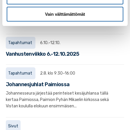
Yhteislauluiltapäivä
Joka tiistai 16.9. -9.12. klo 14-15 Tule mukaan
Vain välttämättömät
lämminhenkiseen iltapäivään, jossa lauletaan tuttuja
lauluja yhdessä.Ei tarvitse olla laulutaitoinen -...
Tapahtumat
6.10.–12.10.
Vanhustenviikko 6.-12.10.2025
Tapahtumat
2.8. klo 9:30–16:00
Johannesjuhlat Paimiossa
Johannesseura järjestää perinteiset kesäjuhlansa tällä
kertaa Paimiossa, Paimion Pyhän Mikaelin kirkossa sekä
Vistan koululla elokuun ensimmäisen...
Sivut