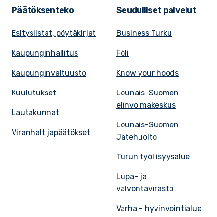
Päätöksenteko
Seudulliset palvelut
Esityslistat, pöytäkirjat
Business Turku
Kaupunginhallitus
Föli
Kaupunginvaltuusto
Know your hoods
Kuulutukset
Lounais-Suomen
elinvoimakeskus
Lautakunnat
Lounais-Suomen
Viranhaltijapäätökset
Jätehuolto
Turun työllisyysalue
Lupa- ja
valvontavirasto
Varha - hyvinvointialue