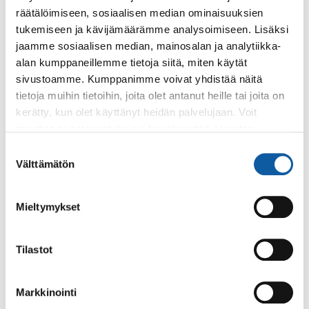
räätälöimiseen, sosiaalisen median ominaisuuksien
tukemiseen ja kävijämäärämme analysoimiseen. Lisäksi
jaamme sosiaalisen median, mainosalan ja analytiikka-
alan kumppaneillemme tietoja siitä, miten käytät
sivustoamme. Kumppanimme voivat yhdistää näitä
tietoja muihin tietoihin, joita olet antanut heille tai joita on
kerätty, kun olet käyttänyt heidän palvelujaan. Voit
muuttaa evästeasetuksiesi hyväksyntää sivuston
alalaidassa olevasta
Evästeasetukset
linkistä.
Suostumuksen
Välttämätön
valinta
Varaa rivitalotonttisi tonttikaupassa
Mieltymykset
Rivitalotonteista on lisätietoja kunkin alueen alasivulla sekä
tonttikaupassa tonttikohtaisesti. Pääset varaamaan tontin ja
maksamaan varausmaksun Karttapalvelussa.
Tilastot
Sivu avautuu uuteen välilehteen.
Markkinointi