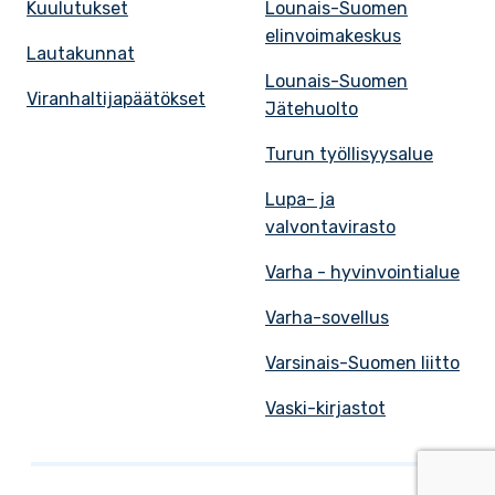
Kuulutukset
Lounais-Suomen
elinvoimakeskus
Lautakunnat
Lounais-Suomen
Viranhaltijapäätökset
Jätehuolto
Turun työllisyysalue
Lupa- ja
valvontavirasto
Varha - hyvinvointialue
Varha-sovellus
Varsinais-Suomen liitto
Vaski-kirjastot