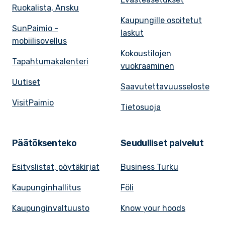
Ruokalista, Ansku
Kaupungille osoitetut
SunPaimio -
laskut
mobiilisovellus
Kokoustilojen
Tapahtumakalenteri
vuokraaminen
Uutiset
Saavutettavuusseloste
VisitPaimio
Tietosuoja
Päätöksenteko
Seudulliset palvelut
Esityslistat, pöytäkirjat
Business Turku
Kaupunginhallitus
Föli
Kaupunginvaltuusto
Know your hoods