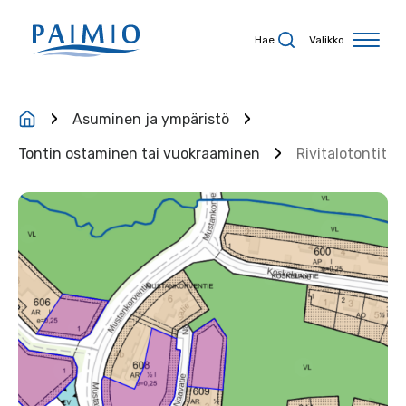
Siirry sisältöön
Hae
Valikko
Asuminen ja ympäristö
Tontin ostaminen tai vuokraaminen
Rivitalotontit