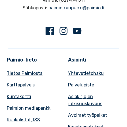
Vaihde: (02) 474 511
Sähköposti:
paimio.kaupunki@paimio.fi
Facebook
Instagram
Youtube
Paimio-tieto
Asiointi
Tietoa Paimiosta
Yhteystietohaku
Karttapalvelu
Palvelupiste
Kuntakortti
Asiakirjojen
julkisuuskuvaus
Paimion mediapankki
Avoimet työpaikat
Ruokalistat, ISS
Evästeasetukset