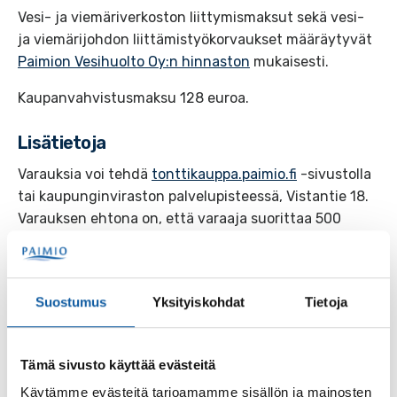
Vesi- ja viemäriverkoston liittymismaksut sekä vesi-
ja viemärijohdon liittämistyökorvaukset määräytyvät
Paimion Vesihuolto Oy:n hinnaston
mukaisesti.
Kaupanvahvistusmaksu 128 euroa.
Lisätietoja
Varauksia voi tehdä
tonttikauppa.paimio.fi
-sivustolla
tai kaupunginviraston palvelupisteessä, Vistantie 18.
Varauksen ehtona on, että varaaja suorittaa 500
euron varausmaksun joko sähköisesti verkkomaksuna
tai palvelupisteellä. Päällekkäisiä varauksia ei oteta.
Suostumus
Yksityiskohdat
Tietoja
Tämä sivusto käyttää evästeitä
Käytämme evästeitä tarjoamamme sisällön ja mainosten