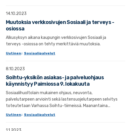
14.10.2023
Muutoksia verkkosivujen Sosiaali ja terveys -
osiossa
Alkusyksyn aikana kaupungin verkkosivujen Sosiaali ja
terveys -osiossa on tehty merkittäviä muutoksia.
Uutinen
;
Sosiaalipalvelut
8.10.2023
Soihtu-yksikön asiakas- ja palveluohjaus
käynnistyy Paimiossa 9. lokakuuta
Sosiaalihuoltolain mukainen ohjaus, neuvonta,
palvelutarpeen arviointi sekä lastensuojelutarpeen selvitys
toteutetaan Varhassa Soihtu-tiimeissä. Maanantaina...
Uutinen
;
Sosiaalipalvelut
1.1.2023