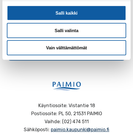
matkustaa Ukrainan passilla
Salli kaikki
Uutinen
;
Sosiaalipalvelut
Salli valinta
Palaute
Vain välttämättömät
Käyntiosoite: Vistantie 18
Postiosoite: PL 50, 21531 PAIMIO
Vaihde: (02) 474 511
Sähköposti:
paimio.kaupunki@paimio.fi