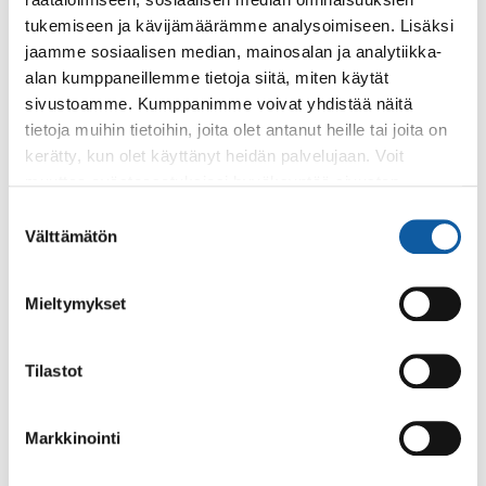
verkkosivut on julkaistu.
tukemiseen ja kävijämäärämme analysoimiseen. Lisäksi
Uutinen
jaamme sosiaalisen median, mainosalan ja analytiikka-
alan kumppaneillemme tietoja siitä, miten käytät
16.5.2022
sivustoamme. Kumppanimme voivat yhdistää näitä
tietoja muihin tietoihin, joita olet antanut heille tai joita on
Paimio, Sauvo ja Kaarina muodostavat yhden
sotekeskusalueen
kerätty, kun olet käyttänyt heidän palvelujaan. Voit
muuttaa evästeasetuksiesi hyväksyntää sivuston
Paimio, Sauvo ja Kaarina muodostavat yhden Varsinais-
alalaidassa olevasta
Evästeasetukset
linkistä.
Suomessa vuoden 2023 alussa aloittavan
Suostumuksen
Välttämätön
sotekeskusalueen.
valinta
Uutinen
;
Sosiaalipalvelut
Mieltymykset
21.3.2022
Ajankohtaista covid-19
Tilastot
Uutinen
;
Sosiaalipalvelut
Markkinointi
9.3.2022
Turun seudun joukkoliikenteessä voi