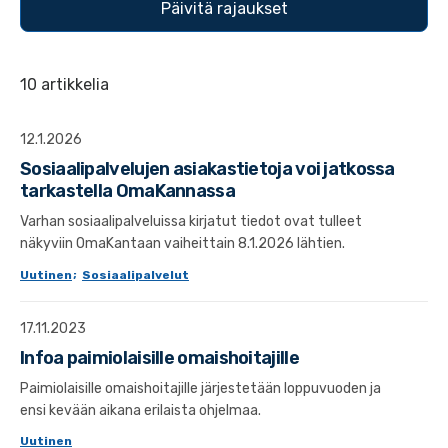
10 artikkelia
12.1.2026
Sosiaalipalvelujen asiakastietoja voi jatkossa
tarkastella OmaKannassa
Varhan sosiaalipalveluissa kirjatut tiedot ovat tulleet
näkyviin OmaKantaan vaiheittain 8.1.2026 lähtien.
Uutinen
;
Sosiaalipalvelut
17.11.2023
Infoa paimiolaisille omaishoitajille
Paimiolaisille omaishoitajille järjestetään loppuvuoden ja
ensi kevään aikana erilaista ohjelmaa.
Uutinen