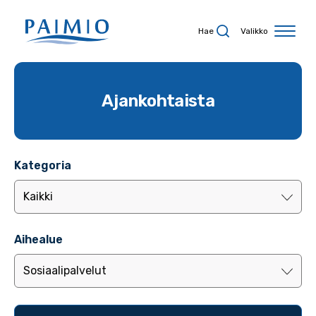
Siirry sisältöön
Hae
Valikko
Ajankohtaista
Kategoria
Aihealue