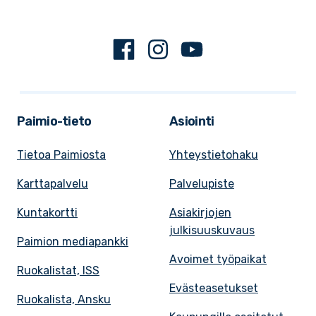
Facebook
Instagram
Youtube
Paimio-tieto
Asiointi
Tietoa Paimiosta
Yhteystietohaku
Karttapalvelu
Palvelupiste
Kuntakortti
Asiakirjojen
julkisuuskuvaus
Paimion mediapankki
Avoimet työpaikat
Ruokalistat, ISS
Evästeasetukset
Ruokalista, Ansku