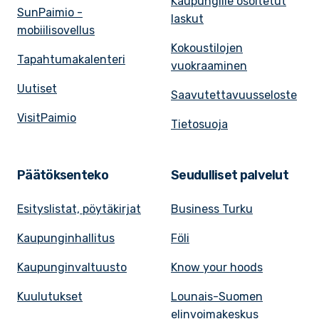
Kaupungille osoitetut
SunPaimio -
laskut
mobiilisovellus
Kokoustilojen
Tapahtumakalenteri
vuokraaminen
Uutiset
Saavutettavuusseloste
VisitPaimio
Tietosuoja
Päätöksenteko
Seudulliset palvelut
Esityslistat, pöytäkirjat
Business Turku
Kaupunginhallitus
Föli
Kaupunginvaltuusto
Know your hoods
Kuulutukset
Lounais-Suomen
elinvoimakeskus