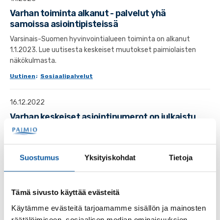
Varhan toiminta alkanut - palvelut yhä
samoissa asiointipisteissä
Varsinais-Suomen hyvinvointialueen toiminta on alkanut
1.1.2023. Lue uutisesta keskeiset muutokset paimiolaisten
näkökulmasta.
Uutinen
;
Sosiaalipalvelut
16.12.2022
Varhan keskeiset asiointinumerot on julkaistu
Varhan keskeiset sosiaali- ja terveyspalvelujen
asiointiyhteystiedot on julkaistu.
Suostumus
Yksityiskohdat
Tietoja
Uutinen
;
Sosiaalipalvelut
15.12.2022
Tämä sivusto käyttää evästeitä
Varhan some-kanavia ja verkkosivut avattu
Käytämme evästeitä tarjoamamme sisällön ja mainosten
Varsinais-Suomen hyvinvointialueen some-kanavia sekä
räätälöimiseen, sosiaalisen median ominaisuuksien