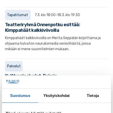
Tapahtumat
7.3. klo 18:00–18.3. klo 19:30
Teatteriryhmä Onnenpotku esittää:
Kimppahäät kalkkiviivoilla
Kimppahäät kalkkiviivoilla on Merita Seppälän kirjoittama ja
ohjaama hulvaton naurukomedia seniorihäistä, joissa
mikään ei mene suunnitelmien mukaan.
Palvelut
Kulttuuripalvelut, Paimio
Paimiossa on vilkas ja monipuolinen kulttuurielämä.
Suostumus
Yksityiskohdat
Tietoja
Tapahtumat
18.4. klo 14:00–19.4. klo 15:00
Musikaalit kautta aikojen -esitykset