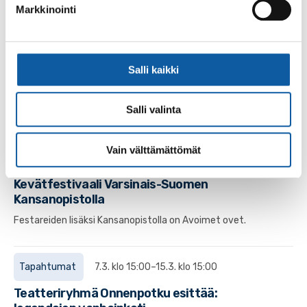
Markkinointi
Tapahtumat
31.12. klo 19:00–10.2. klo 17:30
Idän pikajunan arvoitus
Salli kaikki
Talvella 2024 Vistan Näyttämöllä päästään ratakiskot
nitisten murhamysteerin äärelle, kun uudenvuodenaattona
Salli valinta
ensi-iltansa saa Agatha Christien...
Vain välttämättömät
Tapahtumat
14.5. klo 12:00–16:00
Kevätfestivaali Varsinais-Suomen
Kansanopistolla
Festareiden lisäksi Kansanopistolla on Avoimet ovet.
Tapahtumat
7.3. klo 15:00–15.3. klo 15:00
Teatteriryhmä Onnenpotku esittää: