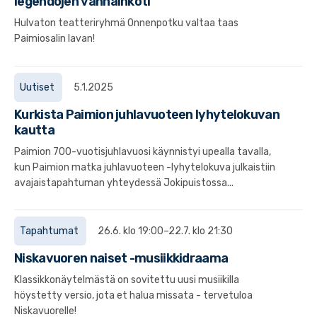
legendojen vanhainkoti
Hulvaton teatteriryhmä Onnenpotku valtaa taas
Paimiosalin lavan!
Uutiset
5.1.2025
Kurkista Paimion juhlavuoteen lyhytelokuvan
kautta
Paimion 700-vuotisjuhlavuosi käynnistyi upealla tavalla,
kun Paimion matka juhlavuoteen -lyhytelokuva julkaistiin
avajaistapahtuman yhteydessä Jokipuistossa...
Tapahtumat
26.6. klo 19:00–22.7. klo 21:30
Niskavuoren naiset -musiikkidraama
Klassikkonäytelmästä on sovitettu uusi musiikilla
höystetty versio, jota et halua missata - tervetuloa
Niskavuorelle!