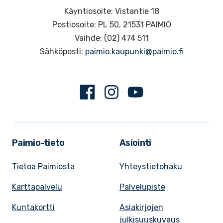
Käyntiosoite: Vistantie 18
Postiosoite: PL 50, 21531 PAIMIO
Vaihde: (02) 474 511
Sähköposti:
paimio.kaupunki@paimio.fi
Facebook
Instagram
Youtube
Paimio-tieto
Asiointi
Tietoa Paimiosta
Yhteystietohaku
Karttapalvelu
Palvelupiste
Kuntakortti
Asiakirjojen
julkisuuskuvaus