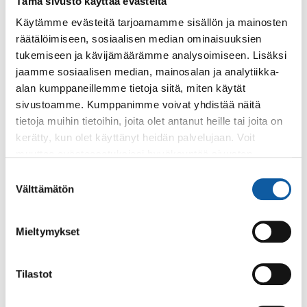
Tämä sivusto käyttää evästeitä
Kansanopistolla
Käytämme evästeitä tarjoamamme sisällön ja mainosten
”Musikaalit kautta aikojen” -musiikkiteatteriesityksessä
räätälöimiseen, sosiaalisen median ominaisuuksien
lähdetään liikkeelle 1800-luvun Englannin Music Hall
tukemiseen ja kävijämäärämme analysoimiseen. Lisäksi
perinteestä ja kuljetaan läpi...
jaamme sosiaalisen median, mainosalan ja analytiikka-
alan kumppaneillemme tietoja siitä, miten käytät
sivustoamme. Kumppanimme voivat yhdistää näitä
Tapahtumat
17.6. klo 19:00–15.7.
tietoja muihin tietoihin, joita olet antanut heille tai joita on
Nunnia ja konnia -kesäteatterimusikaali
kerätty, kun olet käyttänyt heidän palvelujaan. Voit
Museomäen kesäteatterilava täyttyy
muuttaa evästeasetuksiesi hyväksyntää sivuston
mukaansatempaavalla musiikilla ja rakkaudella, kun Deloris
alalaidassa olevasta
Evästeasetukset
linkistä.
Suostumuksen
ja nunnat antavat palaa!
Välttämätön
valinta
Tapahtumat
13.5.
Mieltymykset
Tulitikkutyttö -musikaali Vistan Näyttämöllä
Tilastot
Vierailuesitys toukokuun toisena lauantaina Paimion
teatterin Vistan näyttämöllä: Tulitikkutyttö.