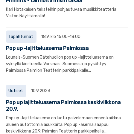
Finnhits - tarinoita mikin takaa
Kari Hotakaisen teksteihin pohjautuvaa musiikkiteatteria
Vistan Näyttämöllä!
Tapahtumat
18.9. klo 15:00–18:00
Pop up -lajitteluasema Paimiossa
Lounais-Suomen Jätehuollon pop up -lajitteluasema on
syksyllä kiertueella Varsinais-Suomessa ja pysähtyy
Paimiossa Paimion Teatterin parkkipaikalle...
Uutiset
10.9.2023
Pop up lajitteluasema Paimiossa keskiviikkona
20.9.
Pop up -lajitteluasema on luotu palvelemaan ennen kaikkea
alueen autottomia asukkaita. Pop up -asema saapuu
keskiviikkona 20.9. Paimion Teatterin parkkipaikalla...