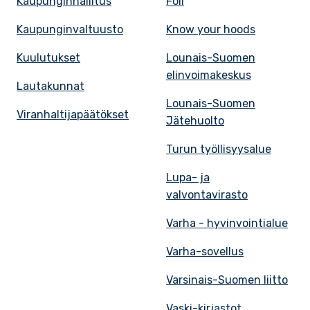
Kaupunginhallitus
Föli
Kaupunginvaltuusto
Know your hoods
Kuulutukset
Lounais-Suomen
elinvoimakeskus
Lautakunnat
Lounais-Suomen
Viranhaltijapäätökset
Jätehuolto
Turun työllisyysalue
Lupa- ja
valvontavirasto
Varha - hyvinvointialue
Varha-sovellus
Varsinais-Suomen liitto
Vaski-kirjastot