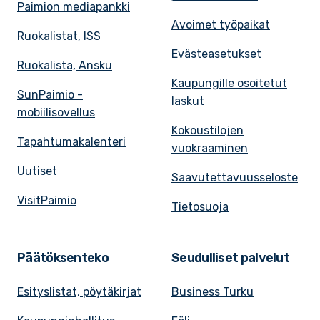
Paimion mediapankki
Avoimet työpaikat
Ruokalistat, ISS
Evästeasetukset
Ruokalista, Ansku
Kaupungille osoitetut
SunPaimio -
laskut
mobiilisovellus
Kokoustilojen
Tapahtumakalenteri
vuokraaminen
Uutiset
Saavutettavuusseloste
VisitPaimio
Tietosuoja
Päätöksenteko
Seudulliset palvelut
Esityslistat, pöytäkirjat
Business Turku