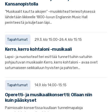
Kansanopistolla
”Musikaalit kautta aikojen” -musiikkiteatteriesityksessä
lähdetään liikkeelle 1800-luvun Englannin Music Hall
perinteestä ja kuljetaan läpi...
Tapahtumat
29.3. klo 15:00–26.4. klo 15:15
Kerro, kerro kohtaloni -musikaali
Lapsi- ja nuorisoteatteri esittää tunnettuihin satuihin
pohjautuvan musikaalin Kerro, kerro kohtaloni - avaa ovet
satumaiseen seikkailuun hyvisten ja pahisten...
Tapahtumat
14.9. klo 14:00–15:15
Operetti- ja musikaalikonsertti: Ollaan niin
kuin pääskyset
Paimiosalin konsertissa kuullaan tunnelmapaloja