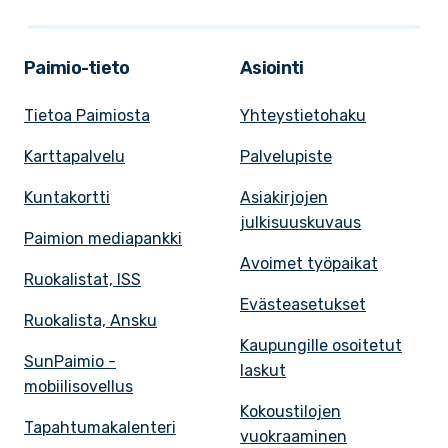
Paimio-tieto
Asiointi
Tietoa Paimiosta
Yhteystietohaku
Karttapalvelu
Palvelupiste
Kuntakortti
Asiakirjojen
julkisuuskuvaus
Paimion mediapankki
Avoimet työpaikat
Ruokalistat, ISS
Evästeasetukset
Ruokalista, Ansku
Kaupungille osoitetut
SunPaimio -
laskut
mobiilisovellus
Kokoustilojen
Tapahtumakalenteri
vuokraaminen