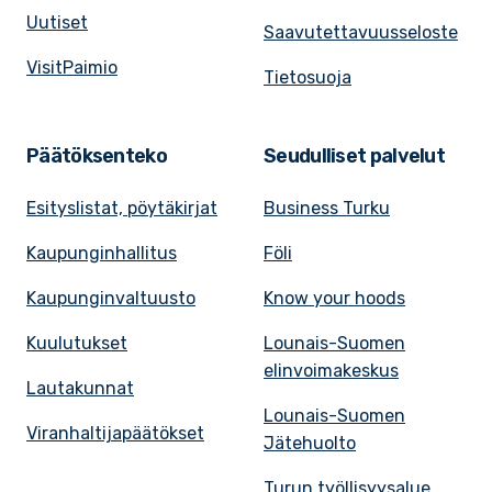
Uutiset
Saavutettavuusseloste
VisitPaimio
Tietosuoja
Päätöksenteko
Seudulliset palvelut
Esityslistat, pöytäkirjat
Business Turku
Kaupunginhallitus
Föli
Kaupunginvaltuusto
Know your hoods
Kuulutukset
Lounais-Suomen
elinvoimakeskus
Lautakunnat
Lounais-Suomen
Viranhaltijapäätökset
Jätehuolto
Turun työllisyysalue