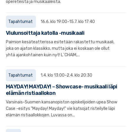
opereteista ja musikaaleista.
Tapahtumat
16.6. klo 19:00–15.7. klo 17:40
Viulunsoittaja katolla -musikaali
Paimion kesäteatterissa esitetään rakastettu musikaali,
joka on ajaton klassikko, mutta joka ei koskaan ole ollut
yhtä ajankohtainen kuin nyt! L`CHAIM,...
Tapahtumat
1.4. klo 13:00–2.4. klo 20:30
MAYDAY! MAYDAY! – Showcase- musikaali läpi
elämän ristiaallokon
Varsinais-Suomen kansanopiston opiskelijoiden upea Show
Case -esitys "Mayday! Mayday!" vie katsojat risteilylle läpi
elämän ristiaallokkojen. Luvassa on...