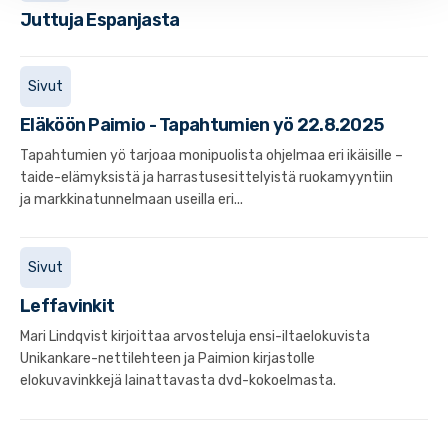
Juttuja Espanjasta
Sivut
Eläköön Paimio - Tapahtumien yö 22.8.2025
Tapahtumien yö tarjoaa monipuolista ohjelmaa eri ikäisille –
taide-elämyksistä ja harrastusesittelyistä ruokamyyntiin
ja markkinatunnelmaan useilla eri...
Sivut
Leffavinkit
Mari Lindqvist kirjoittaa arvosteluja ensi-iltaelokuvista
Unikankare-nettilehteen ja Paimion kirjastolle
elokuvavinkkejä lainattavasta dvd-kokoelmasta.