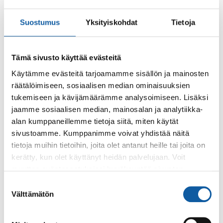
Museomäen kesäteatterilava täyttyy
mukaansatempaavalla musiikilla ja rakkaudella, kun Deloris
Suostumus
Yksityiskohdat
Tietoja
ja nunnat antavat palaa!
Tämä sivusto käyttää evästeitä
Tapahtumat
23.9. klo 18:00–13.10. klo 18:00
Käytämme evästeitä tarjoamamme sisällön ja mainosten
Tähkäpää Fantasiamusikaali
räätälöimiseen, sosiaalisen median ominaisuuksien
tukemiseen ja kävijämäärämme analysoimiseen. Lisäksi
Paimion teatterilla, Vistan näyttämöllä vihdoin koko
jaamme sosiaalisen median, mainosalan ja analytiikka-
perheelle teatteria!
alan kumppaneillemme tietoja siitä, miten käytät
sivustoamme. Kumppanimme voivat yhdistää näitä
Tapahtumat
14.8. klo 13:00–20.8. klo 13:00
tietoja muihin tietoihin, joita olet antanut heille tai joita on
kerätty, kun olet käyttänyt heidän palvelujaan. Voit
Evakon kyynel
muuttaa evästeasetuksiesi hyväksyntää sivuston
Suurmusikaali Evakon kyynel on fiktiivinen tarina
alalaidassa olevasta
Evästeasetukset
linkistä.
Suostumuksen
karjalaisperheen matkasta Johanneksesta Paimioon,
Välttämätön
valinta
Varsinais-Suomeen jatkosodan aikana. Erityisen...