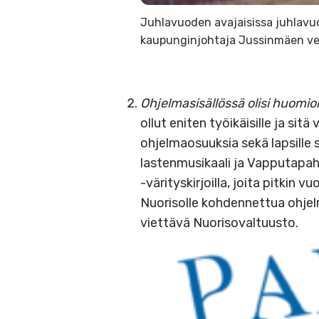
Juhlavuoden avajaisissa juhlavu
kaupunginjohtaja Jussinmäen v
Ohjelmasisällössä olisi huomioi
ollut eniten työikäisille ja si
ohjelmaosuuksia sekä lapsille 
lastenmusikaali ja Vapputapah
-värityskirjoilla, joita pitkin v
Nuorisolle kohdennettua ohje
viettävä Nuorisovaltuusto.