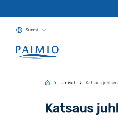
Siirry sisältöön
Suomi
Sivun kieleksi valitaan englanti.
Uutiset
Katsaus juhlavuo
Katsaus juhl