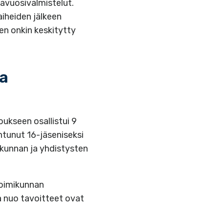
lavuosivalmistelut.
aiheiden jälkeen
en onkin keskitytty
ta
ukseen osallistui 9
tunut 16-jäseniseksi
akunnan ja yhdistysten
toimikunnan
a nuo tavoitteet ovat