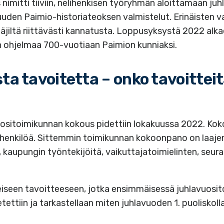
s nimitti tiiviin, nelihenkisen työryhmän aloittamaan juh
 uuden Paimio-historiateoksen valmistelut. Erinäisten v
äjiltä riittävästi kannatusta. Loppusyksystä 2022 alka
 ohjelmaa 700-vuotiaan Paimion kunniaksi.
ta tavoitetta – onko tavoittei
sitoimikunnan kokous pidettiin lokakuussa 2022. Koko
henkilöä. Sittemmin toimikunnan kokoonpano on laajen
, kaupungin työntekijöitä, vaikuttajatoimielinten, seur
iseen tavoitteeseen, jotka ensimmäisessä juhlavuosi
ttiin ja tarkastellaan miten juhlavuoden 1. puoliskoll