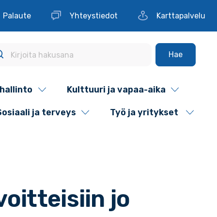
Palaute
Yhteystiedot
Karttapalvelu
Hae
hallinto
Kulttuuri ja vapaa-aika
Sosiaali ja terveys
Työ ja yritykset
itteisiin jo