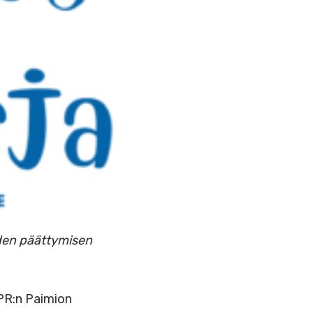
oden päättymisen
SPR:n Paimion