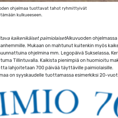
oden ohjelmaa tuottavat tahot ryhmittyivät
etämään kulkueeseen.
tava kaikenikäiset paimiolaiset
Alkuvuoden ohjelmassa 
tä vanhemmille. Mukaan on mahtunut kuitenkin myös kaike
suunnattuina ohjelmina mm. Legopäivä Sukselassa, Kerro
tuma Tillintuvalla. Kaikista pienimpiä on huomioitu ma
uotta lahjoitetaan 700 päivää täyttäville paimiolaisille.
lmaa on syyskaudelle tuottamassa esimerkiksi 20-vuot