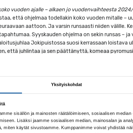
 koko vuoden ajalle – alkaen jo vuodenvaihteesta 2024
staa, että ohjelmaa todellakin koko vuoden mitalle –
raavaan aattoon. Ja varsin runsaasti niiden välille. 
i tapahtumaa. Syyskauden ohjelma on sekin runsas – ja v
itusjuhlaa Jokipuistossa suosi kerrassaan loistava ul
hen, että juhlintaa ja sen päättänyttä, komeaa pyromusi
 Vaikka säätila kuluvana vuonna on ollut ”erikoinen ja v
tanneet isompia ulkoilmatilaisuuksia. Toivottavasti sä
Yksityiskohdat
itä
mme sisällön ja mainosten räätälöimiseen, sosiaalisen median
iseen. Lisäksi jaamme sosiaalisen median, mainosalan ja analy
, miten käytät sivustoamme. Kumppanimme voivat yhdistää näitä t