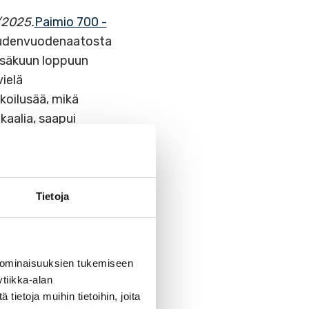
/2025.
Paimio 700 -
 uudenvuodenaatosta
Kesäkuun loppuun
ielä
koilusää, mikä
kaalia, saapui
aihteleva”, eivät
äonni on myötä
Tietoja
 ominaisuuksien tukemiseen
tiikka-alan
ietoja muihin tietoihin, joita