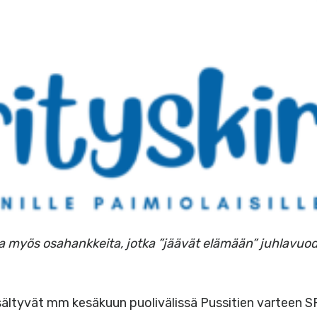
aa myös osahankkeita, jotka ”jäävät elämään” juhlavu
isältyvät mm kesäkuun puolivälissä Pussitien varteen 