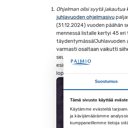
Ohjelman olisi syytä jakautua
juhlavuoden ohjelmasivu
palja
(31.12.2024) vuoden päähän seu
mennessä listalle kertyi 45 er
täydentymässä!Juhlavuoden alo
varmasti osaltaan vaikutti sii
seuraamaan tuhansia henkilöitä.
esimerkiksi vesisateet ole hai
loppuvuodenkin aikana!
Suostumus
Tämä sivusto käyttää eväste
Käytämme evästeitä tarjoama
ja kävijämäärämme analysoim
kumppaneillemme tietoja siitä