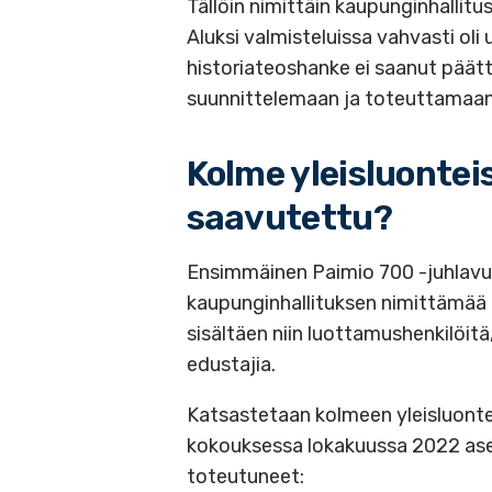
Tällöin nimittäin kaupunginhallitu
Aluksi valmisteluissa vahvasti oli
historiateoshanke ei saanut päätt
suunnittelemaan ja toteuttamaan
Kolme yleisluonteis
saavutettu?
Ensimmäinen Paimio 700 -juhlavuo
kaupunginhallituksen nimittämää 
sisältäen niin luottamushenkilöitä
edustajia.
Katsastetaan kolmeen yleisluonte
kokouksessa lokakuussa 2022 asete
toteutuneet: