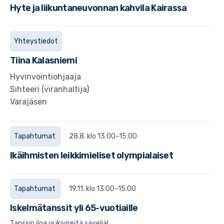
Hyte ja liikuntaneuvonnan kahvila Kairassa
Yhteystiedot
Tiina
Kalasniemi
Hyvinvointiohjaaja
Sihteeri (viranhaltija)
Varajäsen
Tapahtumat
28.8. klo 13:00–15:00
Ikäihmisten leikkimieliset olympialaiset
Tapahtumat
19.11. klo 13:00–15:00
Iskelmätanssit yli 65-vuotiaille
Tanssin iloa ja ikivireitä säveliä!