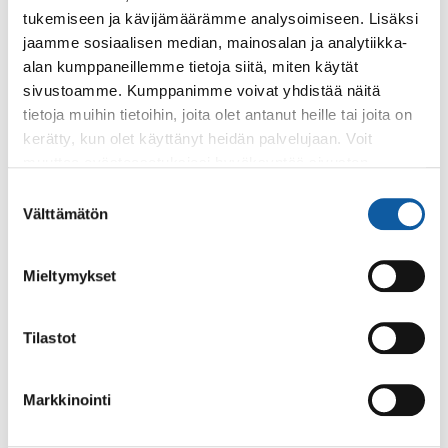
varalle.
tukemiseen ja kävijämäärämme analysoimiseen. Lisäksi
jaamme sosiaalisen median, mainosalan ja analytiikka-
alan kumppaneillemme tietoja siitä, miten käytät
Tapahtumat
29.4. klo 13:00–15:30
sivustoamme. Kumppanimme voivat yhdistää näitä
K65 - Senioridisco Poimarissa
tietoja muihin tietoihin, joita olet antanut heille tai joita on
kerätty, kun olet käyttänyt heidän palvelujaan. Voit
65+ ja itsensä senioriksi tuntevien disco valloittaa
muuttaa evästeasetuksiesi hyväksyntää sivuston
Poimarin! Ohjelmassa jorailua disco-musiikin sykkeessä,
alalaidassa olevasta
Evästeasetukset
linkistä.
seurustelua hyvässä seurassa ja pientä...
Suostumuksen
Välttämätön
valinta
Tapahtumat
7.11. klo 16:30–20:00
Mieltymykset
Hyvinvointitori
Työikäisille suunnattu Hyvinvointitori-tapahtuma Paimion
Tilastot
kaupungintalolla, pääpuhujana rakkaustohtori Emilia
Vuorisalmi!
Markkinointi
Sivut