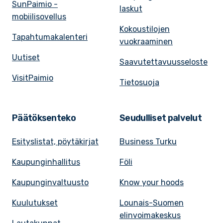
SunPaimio -
laskut
mobiilisovellus
Kokoustilojen
Tapahtumakalenteri
vuokraaminen
Uutiset
Saavutettavuusseloste
VisitPaimio
Tietosuoja
Päätöksenteko
Seudulliset palvelut
Esityslistat, pöytäkirjat
Business Turku
Kaupunginhallitus
Föli
Kaupunginvaltuusto
Know your hoods
Kuulutukset
Lounais-Suomen
elinvoimakeskus