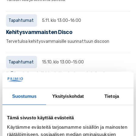
Tapahtumat
5.11. klo 13:00–16:00
Kehitysvammaisten Disco
Tervetuloa kehitysvammaisille suunnattuun discoon
Tapahtumat
15.10. klo 13:00–15:00
Ikäihmisten leikkimieliset olympialaiset
Ikäihmisten leikkimieliset olympialaiset Keskiviikkona
15.10.2025 klo 13.00-15.00Sisäliikuntahallissa
Suostumus
Yksityiskohdat
Tietoja
Tapahtumat
10.12. klo 10:00–12:00
Tämä sivusto käyttää evästeitä
Tule noutamaan liukuesteet talven varalle
Käytämme evästeitä tarjoamamme sisällön ja mainosten
Tervetuloa, yli 65-vuotias, noutamaan liukuesteet talven
räätälöimiseen, sosiaalisen median ominaisuuksien