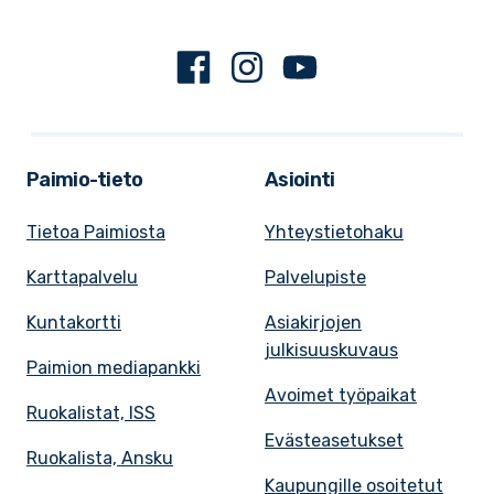
Facebook
Instagram
Youtube
Paimio-tieto
Asiointi
Tietoa Paimiosta
Yhteystietohaku
Karttapalvelu
Palvelupiste
Kuntakortti
Asiakirjojen
julkisuuskuvaus
Paimion mediapankki
Avoimet työpaikat
Ruokalistat, ISS
Evästeasetukset
Ruokalista, Ansku
Kaupungille osoitetut