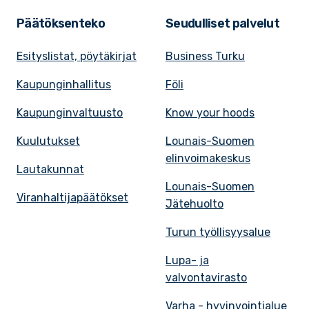
Päätöksenteko
Seudulliset palvelut
Esityslistat, pöytäkirjat
Business Turku
Kaupunginhallitus
Föli
Kaupunginvaltuusto
Know your hoods
Kuulutukset
Lounais-Suomen
elinvoimakeskus
Lautakunnat
Lounais-Suomen
Viranhaltijapäätökset
Jätehuolto
Turun työllisyysalue
Lupa- ja
valvontavirasto
Varha - hyvinvointialue