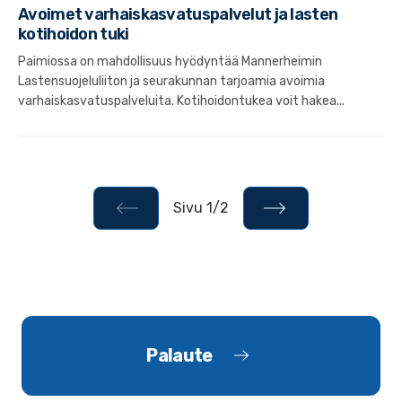
Avoimet varhaiskasvatuspalvelut ja lasten
kotihoidon tuki
Paimiossa on mahdollisuus hyödyntää Mannerheimin
Lastensuojeluliiton ja seurakunnan tarjoamia avoimia
varhaiskasvatuspalveluita. Kotihoidontukea voit hakea...
Sivu 1/2
Palaute