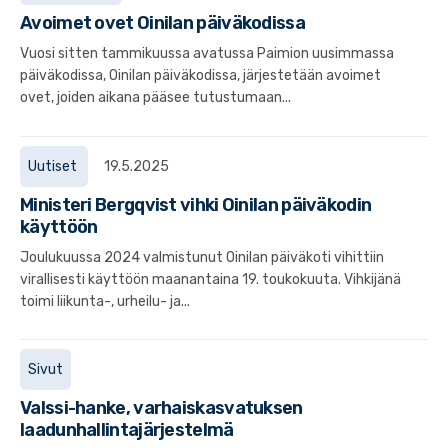
Avoimet ovet Oinilan päiväkodissa
Vuosi sitten tammikuussa avatussa Paimion uusimmassa
päiväkodissa, Oinilan päiväkodissa, järjestetään avoimet
ovet, joiden aikana pääsee tutustumaan...
Uutiset
19.5.2025
Ministeri Bergqvist vihki Oinilan päiväkodin
käyttöön
Joulukuussa 2024 valmistunut Oinilan päiväkoti vihittiin
virallisesti käyttöön maanantaina 19. toukokuuta. Vihkijänä
toimi liikunta-, urheilu- ja...
Sivut
Valssi-hanke, varhaiskasvatuksen
laadunhallintajärjestelmä