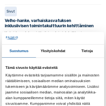
Sivut
Velho-hanke, varhaiskasvatuksen
inklusiivisen toimintakulttuurin kehittäminen
Varhaiskasvatuksen inklusiivisen toimintakulttuurin
kehittäminen opetus- ja kulttuuriministeriön myöntämän
avustuksen avulla.
Suostumus
Yksityiskohdat
Tietoja
Sivut
Tämä sivusto käyttää evästeitä
Varhaiskasvatusmaksut
Käytämme evästeitä tarjoamamme sisällön ja mainosten
räätälöimiseen, sosiaalisen median ominaisuuksien
Sivut
tukemiseen ja kävijämäärämme analysoimiseen. Lisäksi
jaamme sosiaalisen median, mainosalan ja analytiikka-
Haettavat varhaiskasvatuspaikat
alan kumppaneillemme tietoja siitä, miten käytät
sivustoamme. Kumppanimme voivat yhdistää näitä