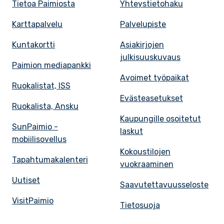
Tietoa Paimiosta
Yhteystietohaku
Karttapalvelu
Palvelupiste
Kuntakortti
Asiakirjojen
julkisuuskuvaus
Paimion mediapankki
Avoimet työpaikat
Ruokalistat, ISS
Evästeasetukset
Ruokalista, Ansku
Kaupungille osoitetut
SunPaimio -
laskut
mobiilisovellus
Kokoustilojen
Tapahtumakalenteri
vuokraaminen
Uutiset
Saavutettavuusseloste
VisitPaimio
Tietosuoja