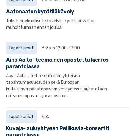
Aatonaaton kynttiläkävely
Tule tunnelmalliselle kävelylle kynttilänvaloon
rauhoittumaan ennen joulua!
Tapahtumat
6.9. klo 12:00–13:00
Aino Aalto -teemainen opastettu kierros
parantolassa
Alvar Aalto -reitin kohteiden yhteisen
tapahtumakuukauden sekä Euroopan
kulttuuriympäristöpäivien yhteydessä järjestetään
erityinen opastus, joka nostaa...
Tapahtumat
9.8.
Kuvaja-lauluyhtyeen Peilikuvia-konsertti
parantolassa