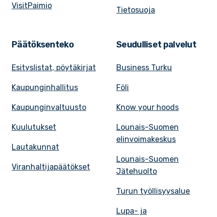
VisitPaimio
Tietosuoja
Päätöksenteko
Seudulliset palvelut
Esityslistat, pöytäkirjat
Business Turku
Kaupunginhallitus
Föli
Kaupunginvaltuusto
Know your hoods
Kuulutukset
Lounais-Suomen
elinvoimakeskus
Lautakunnat
Lounais-Suomen
Viranhaltijapäätökset
Jätehuolto
Turun työllisyysalue
Lupa- ja