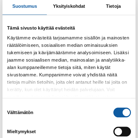
ehdokasta voi ehdottaa sunnuntaihin 21.4....
Suostumus
Yksityiskohdat
Tietoja
Uutiset
14.6.2023
Tämä sivusto käyttää evästeitä
Paimion parantolassa vietetään tulevana
Käytämme evästeitä tarjoamamme sisällön ja mainosten
viikonloppuna 90-vuotiskesäjuhlia
räätälöimiseen, sosiaalisen median ominaisuuksien
Parantolan 90-vuotisjuhlaviikonloppu tarjoaa erilaista
tukemiseen ja kävijämäärämme analysoimiseen. Lisäksi
ohjelmaa musiikista ja tanssista markkinoihin ja
jaamme sosiaalisen median, mainosalan ja analytiikka-
poniratsastukseen.
alan kumppaneillemme tietoja siitä, miten käytät
sivustoamme. Kumppanimme voivat yhdistää näitä
tietoja muihin tietoihin, joita olet antanut heille tai joita on
Tapahtumat
18.6. klo 11:00–15:00
kerätty, kun olet käyttänyt heidän palvelujaan. Voit
muuttaa evästeasetuksiesi hyväksyntää sivuston
Parantolan juhlaviikonlopun sunnuntain
ohjelma
alalaidassa olevasta
Evästeasetukset
linkistä.
Suostumuksen
Välttämätön
valinta
Parantolan 90-vuotisjuhlaviikonlopun sunnuntaiohjelmaa
on suunnattu erityisesti lapsiperheille.
Mieltymykset