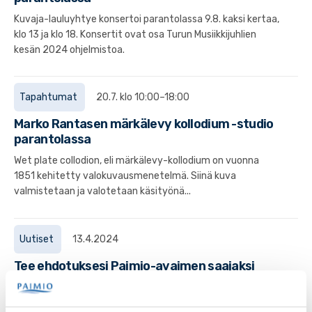
Kuvaja-lauluyhtye konsertoi parantolassa 9.8. kaksi kertaa,
klo 13 ja klo 18. Konsertit ovat osa Turun Musiikkijuhlien
kesän 2024 ohjelmistoa.
Tapahtumat
20.7. klo 10:00–18:00
Marko Rantasen märkälevy kollodium -studio
parantolassa
Wet plate collodion, eli märkälevy-kollodium on vuonna
1851 kehitetty valokuvausmenetelmä. Siinä kuva
valmistetaan ja valotetaan käsityönä...
Uutiset
13.4.2024
Tee ehdotuksesi Paimio-avaimen saajaksi
Paimion kaupunki ja Paimion Yrittäjät etsivät jälleen
Paimion avaimilla palkittavia elinvoimakehittäjiä. Omaa