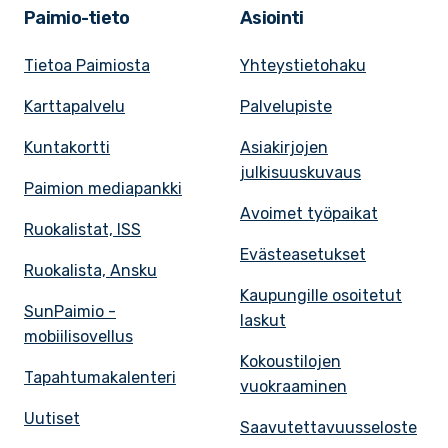
Paimio-tieto
Asiointi
Tietoa Paimiosta
Yhteystietohaku
Karttapalvelu
Palvelupiste
Kuntakortti
Asiakirjojen
julkisuuskuvaus
Paimion mediapankki
Avoimet työpaikat
Ruokalistat, ISS
Evästeasetukset
Ruokalista, Ansku
Kaupungille osoitetut
SunPaimio -
laskut
mobiilisovellus
Kokoustilojen
Tapahtumakalenteri
vuokraaminen
Uutiset
Saavutettavuusseloste