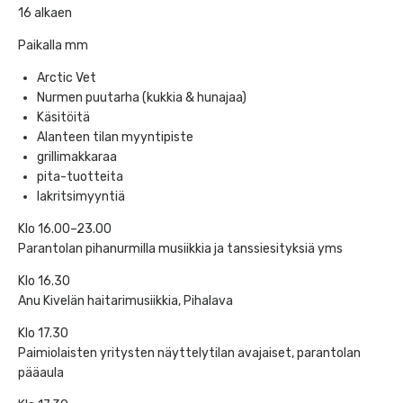
16 alkaen
Paikalla mm
Arctic Vet
Nurmen puutarha (kukkia & hunajaa)
Käsitöitä
Alanteen tilan myyntipiste
grillimakkaraa
pita-tuotteita
lakritsimyyntiä
Klo 16.00–23.00
Parantolan pihanurmilla musiikkia ja tanssiesityksiä yms
Klo 16.30
Anu Kivelän haitarimusiikkia, Pihalava
Klo 17.30
Paimiolaisten yritysten näyttelytilan avajaiset, parantolan
pääaula