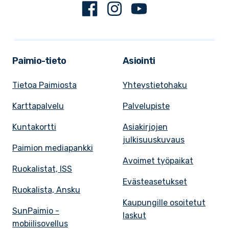
Facebook
Instagram
Youtube
Paimio-tieto
Asiointi
Tietoa Paimiosta
Yhteystietohaku
Karttapalvelu
Palvelupiste
Kuntakortti
Asiakirjojen
julkisuuskuvaus
Paimion mediapankki
Avoimet työpaikat
Ruokalistat, ISS
Evästeasetukset
Ruokalista, Ansku
Kaupungille osoitetut
SunPaimio -
laskut
mobiilisovellus