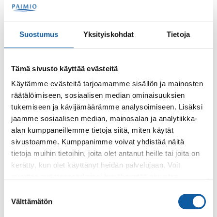
Ravintola Toivo palvelee ravintolasalissa. Lisäksi Kahvila
Pikku-Toivo (parantolasiiven alakerrassa) on avoinna
lauantaina klo 13 – 22 .
Suostumus
Yksityiskohdat
Tietoja
Tämä sivusto käyttää evästeitä
Käytämme evästeitä tarjoamamme sisällön ja mainosten
räätälöimiseen, sosiaalisen median ominaisuuksien
tukemiseen ja kävijämäärämme analysoimiseen. Lisäksi
jaamme sosiaalisen median, mainosalan ja analytiikka-
alan kumppaneillemme tietoja siitä, miten käytät
sivustoamme. Kumppanimme voivat yhdistää näitä
tietoja muihin tietoihin, joita olet antanut heille tai joita on
kerätty, kun olet käyttänyt heidän palvelujaan. Voit
muuttaa evästeasetuksiesi hyväksyntää sivuston
alalaidassa olevasta
Evästeasetukset
linkistä.
Suostumuksen
Välttämätön
valinta