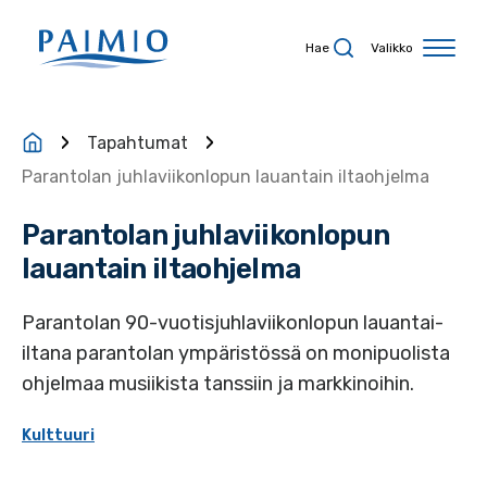
Siirry sisältöön
Hae
Valikko
Tapahtumat
Parantolan juhlaviikonlopun lauantain iltaohjelma
Parantolan juhlaviikonlopun
lauantain iltaohjelma
Parantolan 90-vuotisjuhlaviikonlopun lauantai-
iltana parantolan ympäristössä on monipuolista
ohjelmaa musiikista tanssiin ja markkinoihin.
Kulttuuri