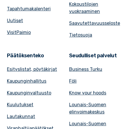
Kokoustilojen
Tapahtumakalenteri
vuokraaminen
Uutiset
Saavutettavuusseloste
VisitPaimio
Tietosuoja
Päätöksenteko
Seudulliset palvelut
Esityslistat, pöytäkirjat
Business Turku
Kaupunginhallitus
Föli
Kaupunginvaltuusto
Know your hoods
Kuulutukset
Lounais-Suomen
elinvoimakeskus
Lautakunnat
Lounais-Suomen
Viranhaltijapäätökset