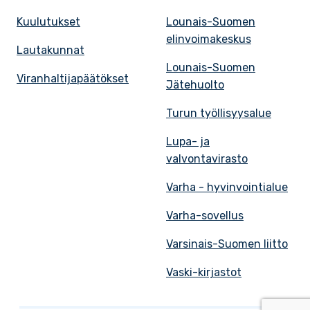
Kuulutukset
Lounais-Suomen
elinvoimakeskus
Lautakunnat
Lounais-Suomen
Viranhaltijapäätökset
Jätehuolto
Turun työllisyysalue
Lupa- ja
valvontavirasto
Varha - hyvinvointialue
Varha-sovellus
Varsinais-Suomen liitto
Vaski-kirjastot