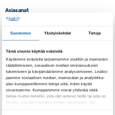
Asiasanat
leikkikenttä
leikkipaikka
leikkipuisto
Suostumus
Yksityiskohdat
Tietoja
Tämä sivusto käyttää evästeitä
Palaute
Käytämme evästeitä tarjoamamme sisällön ja mainosten
räätälöimiseen, sosiaalisen median ominaisuuksien
tukemiseen ja kävijämäärämme analysoimiseen. Lisäksi
jaamme sosiaalisen median, mainosalan ja analytiikka-
alan kumppaneillemme tietoja siitä, miten käytät
sivustoamme. Kumppanimme voivat yhdistää näitä
tietoja muihin tietoihin, joita olet antanut heille tai joita on
kerätty, kun olet käyttänyt heidän palvelujaan. Voit
Käyntiosoite: Vistantie 18
muuttaa evästeasetuksiesi hyväksyntää sivuston
Postiosoite: PL 50, 21531 PAIMIO
alalaidassa olevasta
Evästeasetukset
linkistä.