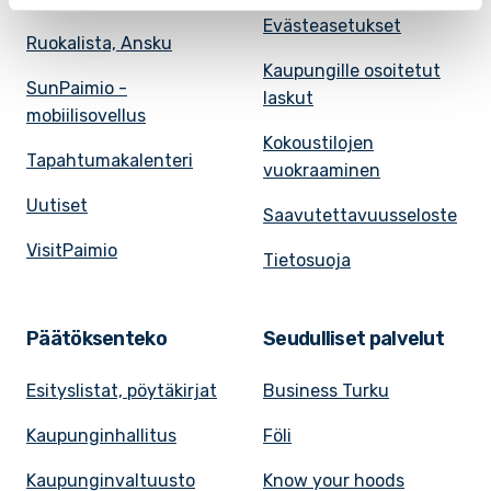
Evästeasetukset
Ruokalista, Ansku
Kaupungille osoitetut
SunPaimio -
laskut
mobiilisovellus
Kokoustilojen
Tapahtumakalenteri
vuokraaminen
Uutiset
Saavutettavuusseloste
VisitPaimio
Tietosuoja
Päätöksenteko
Seudulliset palvelut
Esityslistat, pöytäkirjat
Business Turku
Kaupunginhallitus
Föli
Kaupunginvaltuusto
Know your hoods