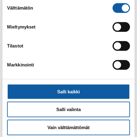
Suostumuksen
Vaihde: (02) 474 511
Välttämätön
valinta
Sähköposti:
paimio.kaupunki@paimio.fi
Mieltymykset
Facebook
Instagram
Youtube
Tilastot
Markkinointi
Paimio-tieto
Asiointi
Tietoa Paimiosta
Yhteystietohaku
Salli kaikki
Karttapalvelu
Palvelupiste
Salli valinta
Kuntakortti
Asiakirjojen
julkisuuskuvaus
Paimion mediapankki
Vain välttämättömät
Avoimet työpaikat
Ruokalistat, ISS