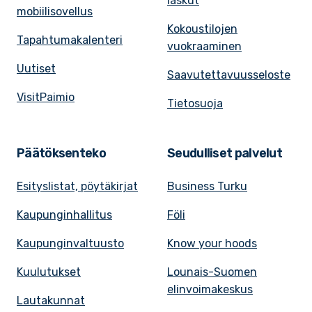
laskut
mobiilisovellus
Kokoustilojen
Tapahtumakalenteri
vuokraaminen
Uutiset
Saavutettavuusseloste
VisitPaimio
Tietosuoja
Päätöksenteko
Seudulliset palvelut
Esityslistat, pöytäkirjat
Business Turku
Kaupunginhallitus
Föli
Kaupunginvaltuusto
Know your hoods
Kuulutukset
Lounais-Suomen
elinvoimakeskus
Lautakunnat