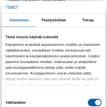
Vanha Turuntie 4, 21530 Paimio
Jokelan päiväkoti, Paimio
Suostumus
Yksityiskohdat
Tietoja
Kepontie 4, 21530 Paimio
Tämä sivusto käyttää evästeitä
Käytämme evästeitä tarjoamamme sisällön ja mainosten
Jokipuisto
räätälöimiseen, sosiaalisen median ominaisuuksien
Sahurintie 5, 21530 Paimio
tukemiseen ja kävijämäärämme analysoimiseen. Lisäksi
jaamme sosiaalisen median, mainosalan ja analytiikka-
alan kumppaneillemme tietoja siitä, miten käytät
Jousikujan leikkipuisto
sivustoamme. Kumppanimme voivat yhdistää näitä
tietoja muihin tietoihin, joita olet antanut heille tai joita on
Jousikuja 3, 21530 Paimio
kerätty, kun olet käyttänyt heidän palvelujaan. Voit
muuttaa evästeasetuksiesi hyväksyntää sivuston
alalaidassa olevasta
Evästeasetukset
linkistä.
Suostumuksen
Kaaripuisto/Juhlametsikkö
Välttämätön
valinta