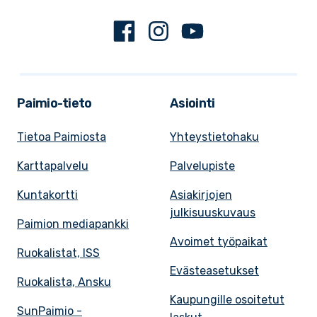
Facebook
Instagram
Youtube
Paimio-tieto
Asiointi
Tietoa Paimiosta
Yhteystietohaku
Karttapalvelu
Palvelupiste
Kuntakortti
Asiakirjojen
julkisuuskuvaus
Paimion mediapankki
Avoimet työpaikat
Ruokalistat, ISS
Evästeasetukset
Ruokalista, Ansku
Kaupungille osoitetut
SunPaimio -