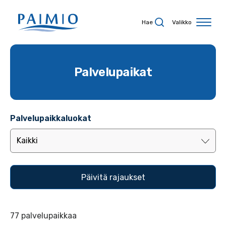
Siirry sisältöön
Hae
Valikko
Palvelupaikat
Palvelupaikkaluokat
77 palvelupaikkaa