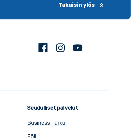
Takaisin ylös
Facebook
Instagram
Youtube
Seudulliset palvelut
Business Turku
Föli