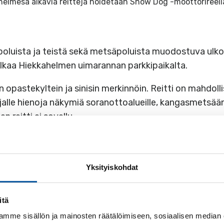
helmesä alkavia reittejä hoidetaan Snow Dog -moottorireell
oluista ja teistä sekä metsäpoluista muodostuva ulkoilu
 alkaa Hiekkahelmen uimarannan parkkipaikalta.
pastekyltein ja sinisin merkinnöin. Reitti on mahdollis
jalle hienoja näkymiä soranottoalueille, kangasmetsään
 reitti ei sovellu.
 polkua pitkin ja toimii mainiona yhdysreittinä, mikäli
ittaisena Hiekkahelmen parkkipaikalta lähtien.
Yksityiskohdat
itä
mme sisällön ja mainosten räätälöimiseen, sosiaalisen median