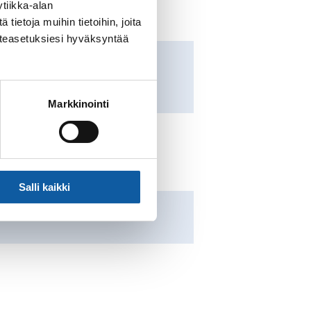
tiikka-alan
ietoja muihin tietoihin, joita
västeasetuksiesi hyväksyntää
Markkinointi
Salli kaikki