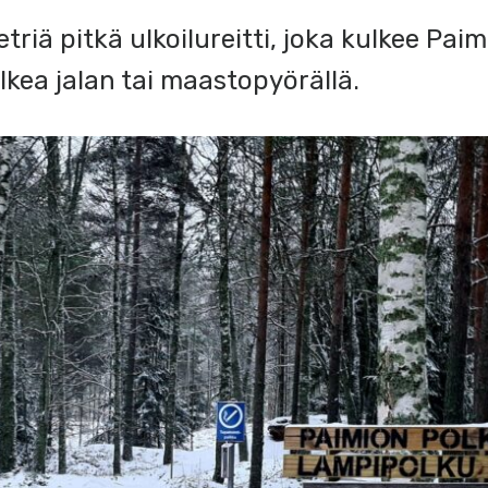
triä pitkä ulkoilureitti, joka kulkee Pa
lkea jalan tai maastopyörällä.