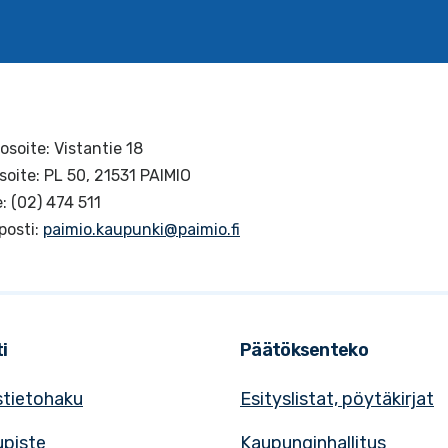
osoite: Vistantie 18
soite: PL 50, 21531 PAIMIO
: (02) 474 511
posti:
paimio.kaupunki@paimio.fi
i
Päätöksenteko
tietohaku
Esityslistat, pöytäkirjat
upiste
Kaupunginhallitus