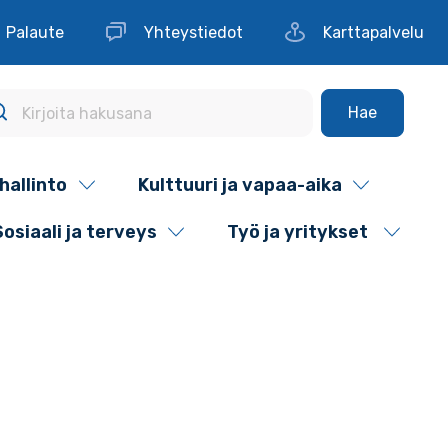
Palaute
Yhteystiedot
Karttapalvelu
Hae
hallinto
Kulttuuri ja vapaa-aika
Sosiaali ja terveys
Työ ja yritykset