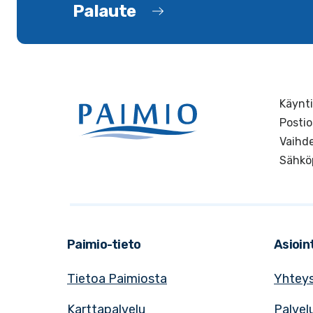
Palaute
Käynti
Postio
Vaihde
Sähkö
Paimio-tieto
Asioint
Tietoa Paimiosta
Yhteys
Karttapalvelu
Palvel