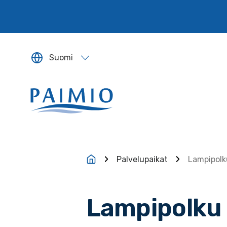
Siirry sisältöön
Suomi
Sivun kieleksi valitaan englanti.
Palvelupaikat
Lampipolk
Lampipolku