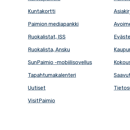
Kuntakortti
Asiaki
Paimion mediapankki
Avoime
Ruokalistat, ISS
Eväst
Ruokalista, Ansku
Kaupun
SunPaimio -mobiilisovellus
Kokous
Tapahtumakalenteri
Saavut
Uutiset
Tietos
VisitPaimio