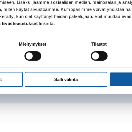
iseen. Lisäksi jaamme sosiaalisen median, mainosalan ja analy
, miten käytät sivustoamme. Kumppanimme voivat yhdistää näitä t
 on kerätty, kun olet käyttänyt heidän palvelujaan. Voit muuttaa e
a
Evästeasetukset
linkistä.
Mieltymykset
Tilastot
t
Salli valinta