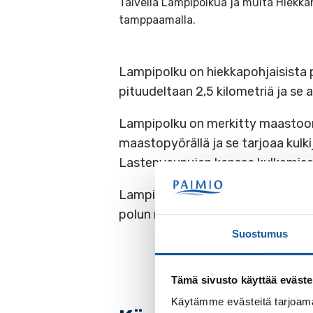
Talvella Lampipolkua ja muita Hiekka
tamppaamalla.
Lampipolku on hiekkapohjaisista p
pituudeltaan 2,5 kilometriä ja se
Lampipolku on merkitty maastoon o
maastopyörällä ja se tarjoaa kulki
Lastenvaunujen kanssa kulkemiseen
Lampipolku kulkee osittain Paimion
polun noin kymmenen kilometrin m
Suostumus
Tämä sivusto käyttää eväste
Käytämme evästeitä tarjoama