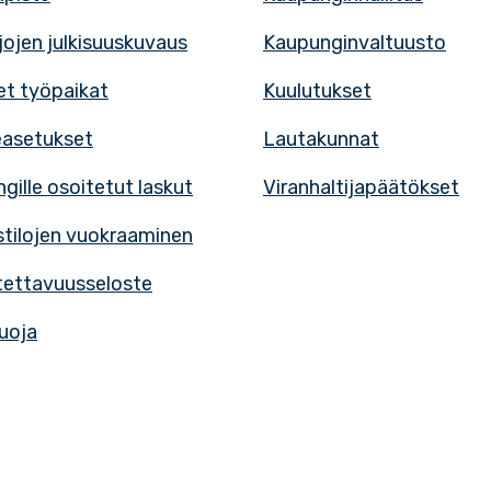
rjojen julkisuuskuvaus
Kaupunginvaltuusto
t työpaikat
Kuulutukset
easetukset
Lautakunnat
gille osoitetut laskut
Viranhaltijapäätökset
tilojen vuokraaminen
ettavuusseloste
uoja