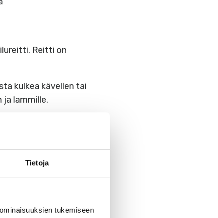
ä
reitti. Reitti on
ta kulkea kävellen tai
 ja lammille.
 haluat kiertää Paimion
Tietoja
 ominaisuuksien tukemiseen