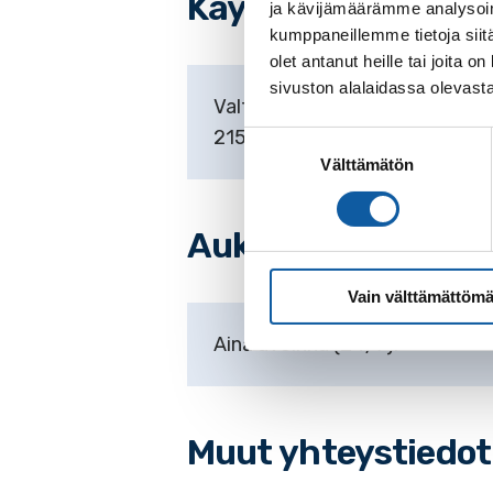
Käyntiosoitteet
ja kävijämäärämme analysoim
kumppaneillemme tietoja siitä
olet antanut heille tai joita
sivuston alalaidassa olevast
Valtatie 589
21530 Paimio
Suostumuksen
Välttämätön
valinta
Aukioloajat
Vain välttämättömä
Aina avoinna (24/7).
Muut yhteystiedot