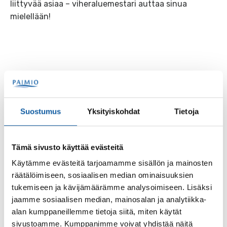
liittyvää asiaa – viheraluemestari auttaa sinua
mielellään!
Käyntiosoitteet
Suostumus
Yksityiskohdat
Tietoja
Naskarlantie 1
21530 Paimio
Tämä sivusto käyttää evästeitä
Aukioloajat
Käytämme evästeitä tarjoamamme sisällön ja mainosten
räätälöimiseen, sosiaalisen median ominaisuuksien
tukemiseen ja kävijämäärämme analysoimiseen. Lisäksi
Aina avoinna (24/7).
jaamme sosiaalisen median, mainosalan ja analytiikka-
alan kumppaneillemme tietoja siitä, miten käytät
sivustoamme. Kumppanimme voivat yhdistää näitä