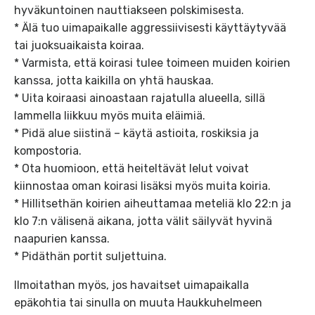
hyväkuntoinen nauttiakseen polskimisesta.
* Älä tuo uimapaikalle aggressiivisesti käyttäytyvää
tai juoksuaikaista koiraa.
* Varmista, että koirasi tulee toimeen muiden koirien
kanssa, jotta kaikilla on yhtä hauskaa.
* Uita koiraasi ainoastaan rajatulla alueella, sillä
lammella liikkuu myös muita eläimiä.
* Pidä alue siistinä – käytä astioita, roskiksia ja
kompostoria.
* Ota huomioon, että heiteltävät lelut voivat
kiinnostaa oman koirasi lisäksi myös muita koiria.
* Hillitsethän koirien aiheuttamaa meteliä klo 22:n ja
klo 7:n välisenä aikana, jotta välit säilyvät hyvinä
naapurien kanssa.
* Pidäthän portit suljettuina.
Ilmoitathan myös, jos havaitset uimapaikalla
epäkohtia tai sinulla on muuta Haukkuhelmeen