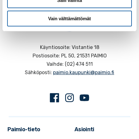
Salli valinta
Vain välttämättömät
Käyntiosoite: Vistantie 18
Postiosoite: PL 50, 21531 PAIMIO
Vaihde: (02) 474 511
Sähköposti:
paimio.kaupunki@paimio.fi
Facebook
Instagram
Youtube
Paimio-tieto
Asiointi