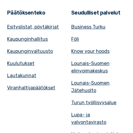
Päätöksenteko
Seudulliset palvelut
Esityslistat, pöytäkirjat
Business Turku
Kaupunginhallitus
Föli
Kaupunginvaltuusto
Know your hoods
Kuulutukset
Lounais-Suomen
elinvoimakeskus
Lautakunnat
Lounais-Suomen
Viranhaltijapäätökset
Jätehuolto
Turun työllisyysalue
Lupa- ja
valvontavirasto