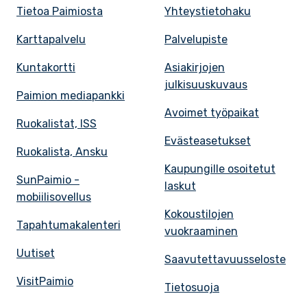
Tietoa Paimiosta
Yhteystietohaku
Karttapalvelu
Palvelupiste
Kuntakortti
Asiakirjojen
julkisuuskuvaus
Paimion mediapankki
Avoimet työpaikat
Ruokalistat, ISS
Evästeasetukset
Ruokalista, Ansku
Kaupungille osoitetut
SunPaimio -
laskut
mobiilisovellus
Kokoustilojen
Tapahtumakalenteri
vuokraaminen
Uutiset
Saavutettavuusseloste
VisitPaimio
Tietosuoja