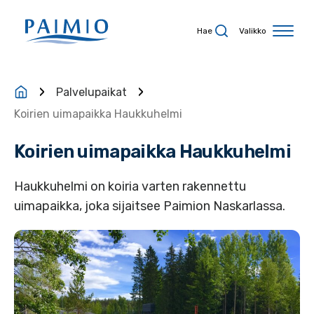
Siirry sisältöön
Hae
Valikko
Palvelupaikat
Koirien uimapaikka Haukkuhelmi
Koirien uimapaikka Haukkuhelmi
Haukkuhelmi on koiria varten rakennettu
uimapaikka, joka sijaitsee Paimion Naskarlassa.