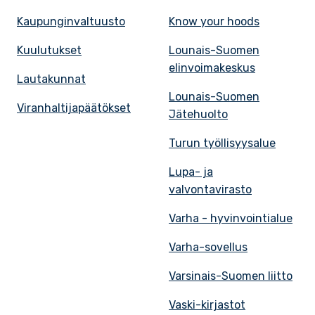
Kaupunginvaltuusto
Know your hoods
Kuulutukset
Lounais-Suomen
elinvoimakeskus
Lautakunnat
Lounais-Suomen
Viranhaltijapäätökset
Jätehuolto
Turun työllisyysalue
Lupa- ja
valvontavirasto
Varha - hyvinvointialue
Varha-sovellus
Varsinais-Suomen liitto
Vaski-kirjastot