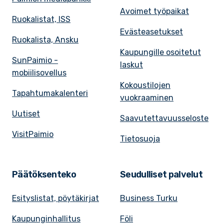
Avoimet työpaikat
Ruokalistat, ISS
Evästeasetukset
Ruokalista, Ansku
Kaupungille osoitetut
SunPaimio -
laskut
mobiilisovellus
Kokoustilojen
Tapahtumakalenteri
vuokraaminen
Uutiset
Saavutettavuusseloste
VisitPaimio
Tietosuoja
Päätöksenteko
Seudulliset palvelut
Esityslistat, pöytäkirjat
Business Turku
Kaupunginhallitus
Föli