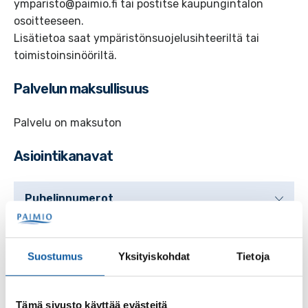
ymparisto@paimio.fi tai postitse kaupungintalon
osoitteeseen.
Lisätietoa saat ympäristönsuojelusihteeriltä tai
toimistoinsinööriltä.
Palvelun maksullisuus
Palvelu on maksuton
Asiointikanavat
Puhelinnumerot
Palvelupaikat
Suostumus
Yksityiskohdat
Tietoja
Kaupungintalo, Paimio
Tämä sivusto käyttää evästeitä