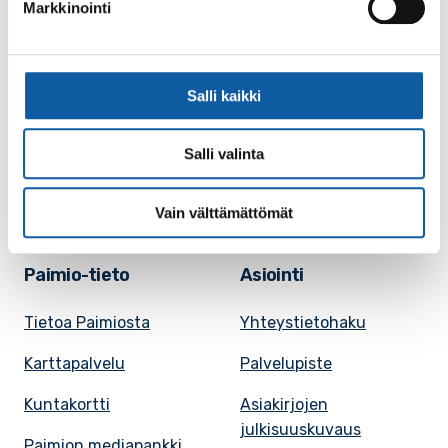
Markkinointi
Käyntiosoite: Vistantie 18
Postiosoite: PL 50, 21531 PAIMIO
Vaihde: (02) 474 511
Sähköposti:
paimio.kaupunki@paimio.fi
Salli kaikki
Salli valinta
Facebook
Instagram
Youtube
Vain välttämättömät
Paimio-tieto
Asiointi
Tietoa Paimiosta
Yhteystietohaku
Karttapalvelu
Palvelupiste
Kuntakortti
Asiakirjojen
julkisuuskuvaus
Paimion mediapankki