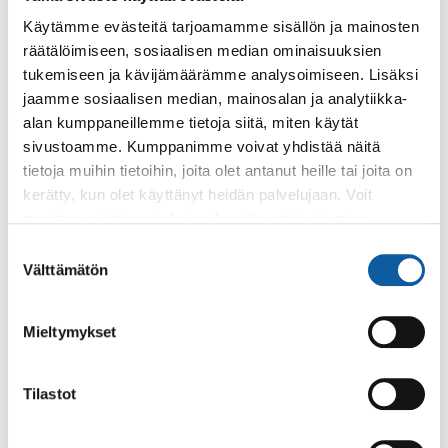
Vistantie 18, 21530 Paimio
Käytämme evästeitä tarjoamamme sisällön ja mainosten
räätälöimiseen, sosiaalisen median ominaisuuksien
Tausta ja lainsäädäntö
tukemiseen ja kävijämäärämme analysoimiseen. Lisäksi
jaamme sosiaalisen median, mainosalan ja analytiikka-
Valrtioneuvoston asetus eräiden maa- ja
alan kumppaneillemme tietoja siitä, miten käytät
puutarhataloudesta peräisin olevien päästöjen
sivustoamme. Kumppanimme voivat yhdistää näitä
rajoittamisesta
tietoja muihin tietoihin, joita olet antanut heille tai joita on
kerätty, kun olet käyttänyt heidän palvelujaan. Voit
muuttaa evästeasetuksiesi hyväksyntää sivuston
alalaidassa olevasta
Evästeasetukset
linkistä.
Suostumuksen
Palaute
Välttämätön
valinta
Mieltymykset
Tilastot