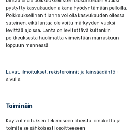
lantaa ei ole poikkeuksellisten olosuhteiden vuoksi
pystytty kasvukauden aikana hyödyntämään pelloilla.
Poikkeuksellinen tilanne voi olla kasvukauden ollessa
sateinen, eikä lantaa ole voitu märkyyden vuoksi
levittää ajoissa. Lanta on levitettävä kuitenkin
poikkeuksesta huolimatta viimeistään marraskuun
loppuun mennessä.
Luvat, ilmoitukset, rekisteröinnit ja lainsäädäntö
-
sivulle.
Toimi näin
Käytä ilmoituksen tekemiseen oheista lomaketta ja
toimita se sähköisesti osoitteeseen