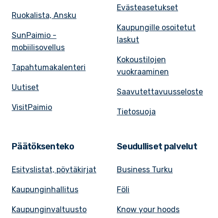
Evästeasetukset
Ruokalista, Ansku
Kaupungille osoitetut
SunPaimio -
laskut
mobiilisovellus
Kokoustilojen
Tapahtumakalenteri
vuokraaminen
Uutiset
Saavutettavuusseloste
VisitPaimio
Tietosuoja
Päätöksenteko
Seudulliset palvelut
Esityslistat, pöytäkirjat
Business Turku
Kaupunginhallitus
Föli
Kaupunginvaltuusto
Know your hoods