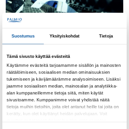
Suostumus
Yksityiskohdat
Tietoja
Intti Action, kunnonkohotus ennen palvelukseen astumista
Tämä sivusto käyttää evästeitä
Käytämme evästeitä tarjoamamme sisällön ja mainosten
räätälöimiseen, sosiaalisen median ominaisuuksien
tukemiseen ja kävijämäärämme analysoimiseen. Lisäksi
jaamme sosiaalisen median, mainosalan ja analytiikka-
Ota rohkeasti yhteyttä
alan kumppaneillemme tietoja siitä, miten käytät
Liikuntasuunnittelija Anna Blomroos, puh. 02 474
sivustoamme. Kumppanimme voivat yhdistää näitä
5314, 050 60619
tietoja muihin tietoihin, joita olet antanut heille tai joita on
anna.blomroos@paimio.fi
kerätty, kun olet käyttänyt heidän palvelujaan. Voit
muuttaa evästeasetuksiesi hyväksyntää sivuston
alalaidassa olevasta
Evästeasetukset
linkistä.