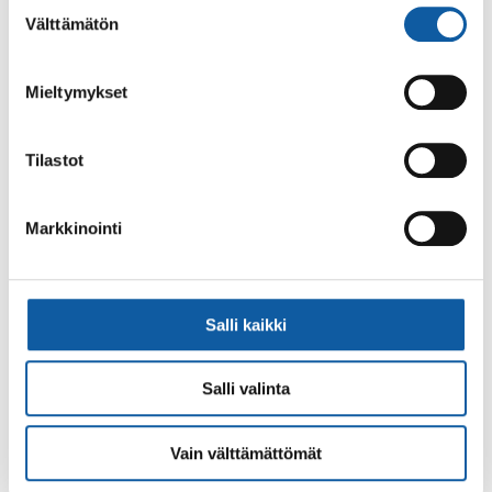
Suostumuksen
Välttämätön
valinta
Asiasanat
kutsunnat
liikuntapalvelut
nuoret
Mieltymykset
Tilastot
Markkinointi
Palaute
Salli kaikki
Salli valinta
Käyntiosoite: Vistantie 18
Vain välttämättömät
Postiosoite: PL 50, 21531 PAIMIO