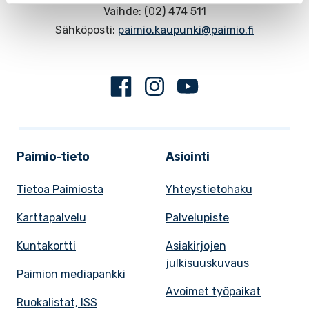
Vaihde: (02) 474 511
Sähköposti:
paimio.kaupunki@paimio.fi
Facebook
Instagram
Youtube
Paimio-tieto
Asiointi
Tietoa Paimiosta
Yhteystietohaku
Karttapalvelu
Palvelupiste
Kuntakortti
Asiakirjojen
julkisuuskuvaus
Paimion mediapankki
Avoimet työpaikat
Ruokalistat, ISS