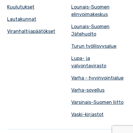
Kuulutukset
Lounais-Suomen
elinvoimakeskus
Lautakunnat
Lounais-Suomen
Viranhaltijapäätökset
Jätehuolto
Turun työllisyysalue
Lupa- ja
valvontavirasto
Varha - hyvinvointialue
Varha-sovellus
Varsinais-Suomen liitto
Vaski-kirjastot