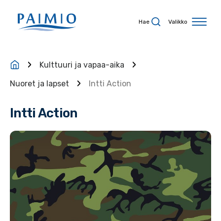
Siirry sisältöön
Hae
Valikko
Kulttuuri ja vapaa-aika
Nuoret ja lapset
Intti Action
Intti Action