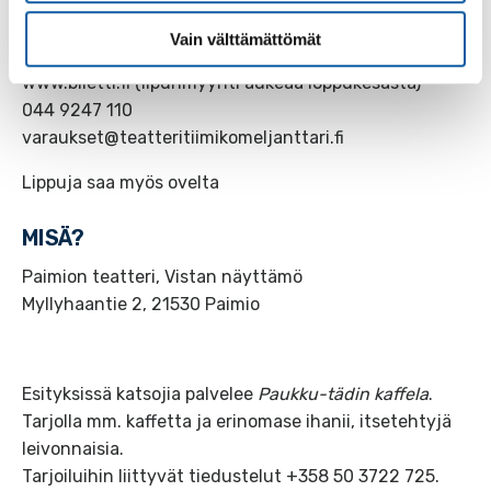
Vain välttämättömät
MIST SAA LIPUI?
www.biletti.fi (lipunmyynti aukeaa loppukesästä)
044 9247 110
varaukset@teatteritiimikomeljanttari.fi
Lippuja saa myös ovelta
MISÄ?
Paimion teatteri, Vistan näyttämö
Myllyhaantie 2, 21530 Paimio
Esityksissä katsojia palvelee
Paukku-tädin kaffela
.
Tarjolla mm. kaffetta ja erinomase ihanii, itsetehtyjä
leivonnaisia.
Tarjoiluihin liittyvät tiedustelut +358 50 3722 725.