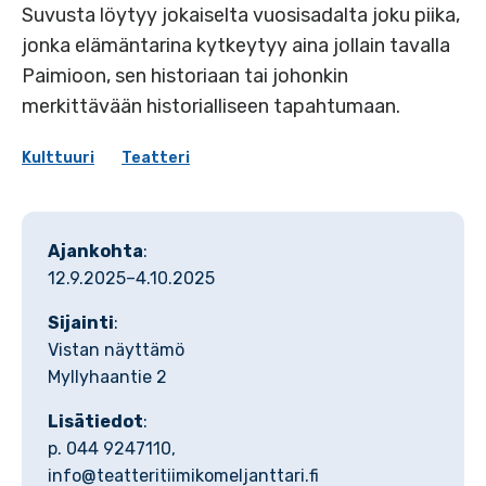
Suvusta löytyy jokaiselta vuosisadalta joku piika,
jonka elämäntarina kytkeytyy aina jollain tavalla
Paimioon, sen historiaan tai johonkin
merkittävään historialliseen tapahtumaan.
Kulttuuri
Teatteri
Ajankohta
:
12.9.2025–4.10.2025
Sijainti
:
Vistan näyttämö
Myllyhaantie 2
Lisätiedot
:
p. 044 9247110,
info@teatteritiimikomeljanttari.fi