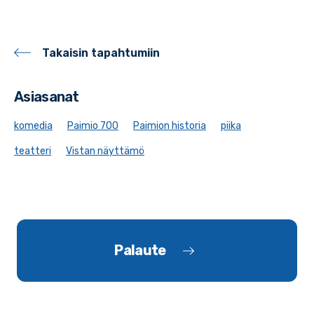
Takaisin tapahtumiin
Asiasanat
komedia
Paimio 700
Paimion historia
piika
teatteri
Vistan näyttämö
Palaute