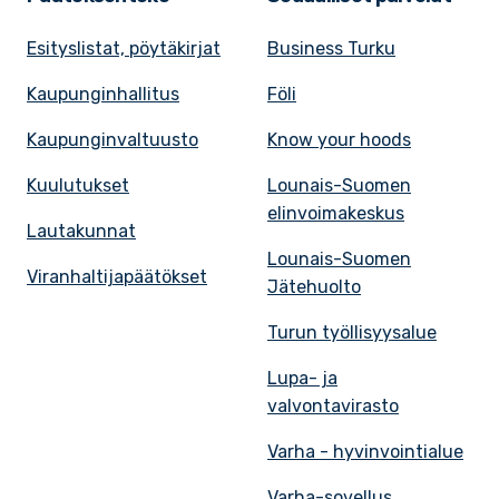
Esityslistat, pöytäkirjat
Business Turku
Kaupunginhallitus
Föli
Kaupunginvaltuusto
Know your hoods
Kuulutukset
Lounais-Suomen
elinvoimakeskus
Lautakunnat
Lounais-Suomen
Viranhaltijapäätökset
Jätehuolto
Turun työllisyysalue
Lupa- ja
valvontavirasto
Varha - hyvinvointialue
Varha-sovellus