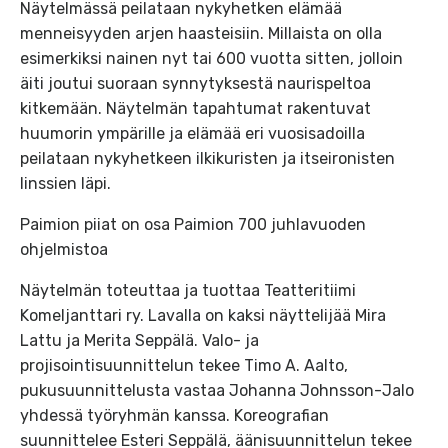
Näytelmässä peilataan nykyhetken elämää
menneisyyden arjen haasteisiin. Millaista on olla
esimerkiksi nainen nyt tai 600 vuotta sitten, jolloin
äiti joutui suoraan synnytyksestä naurispeltoa
kitkemään. Näytelmän tapahtumat rakentuvat
huumorin ympärille ja elämää eri vuosisadoilla
peilataan nykyhetkeen ilkikuristen ja itseironisten
linssien läpi.
Paimion piiat on osa Paimion 700 juhlavuoden
ohjelmistoa
Näytelmän toteuttaa ja tuottaa Teatteritiimi
Komeljanttari ry. Lavalla on kaksi näyttelijää Mira
Lattu ja Merita Seppälä. Valo- ja
projisointisuunnittelun tekee Timo A. Aalto,
pukusuunnittelusta vastaa Johanna Johnsson-Jalo
yhdessä työryhmän kanssa. Koreografian
suunnittelee Esteri Seppälä, äänisuunnittelun tekee