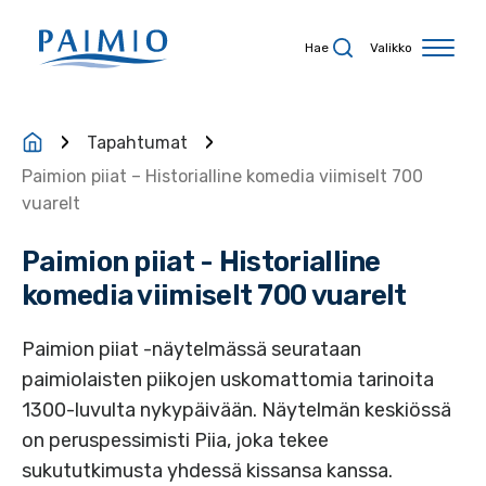
Siirry sisältöön
Hae
Valikko
Tapahtumat
Paimion piiat – Historialline komedia viimiselt 700
vuarelt
Paimion piiat - Historialline
komedia viimiselt 700 vuarelt
Paimion piiat -näytelmässä seurataan
paimiolaisten piikojen uskomattomia tarinoita
1300-luvulta nykypäivään. Näytelmän keskiössä
on peruspessimisti Piia, joka tekee
sukututkimusta yhdessä kissansa kanssa.