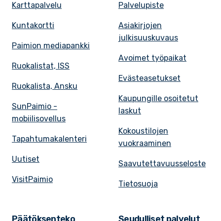
Karttapalvelu
Palvelupiste
Kuntakortti
Asiakirjojen
julkisuuskuvaus
Paimion mediapankki
Avoimet työpaikat
Ruokalistat, ISS
Evästeasetukset
Ruokalista, Ansku
Kaupungille osoitetut
SunPaimio -
laskut
mobiilisovellus
Kokoustilojen
Tapahtumakalenteri
vuokraaminen
Uutiset
Saavutettavuusseloste
VisitPaimio
Tietosuoja
Päätöksenteko
Seudulliset palvelut