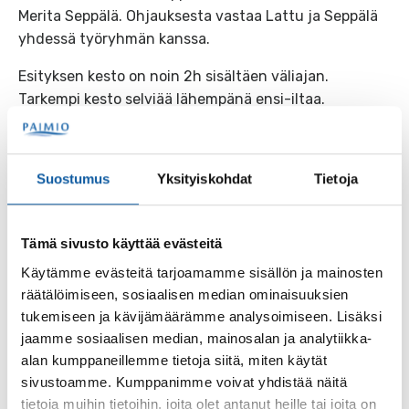
Merita Seppälä. Ohjauksesta vastaa Lattu ja Seppälä
yhdessä työryhmän kanssa.
Esityksen kesto on noin 2h sisältäen väliajan.
Tarkempi kesto selviää lähempänä ensi-iltaa.
Esitykset
Suostumus
Yksityiskohdat
Tietoja
pe 12.9. klo 18.00
ma 15.9. klo 15.00
Tämä sivusto käyttää evästeitä
pe 19.9. klo 18.00
Käytämme evästeitä tarjoamamme sisällön ja mainosten
su 21.9. klo 18.00
räätälöimiseen, sosiaalisen median ominaisuuksien
tukemiseen ja kävijämäärämme analysoimiseen. Lisäksi
to 25.9. klo 15.00
jaamme sosiaalisen median, mainosalan ja analytiikka-
alan kumppaneillemme tietoja siitä, miten käytät
pe 26.9. klo 18.00
sivustoamme. Kumppanimme voivat yhdistää näitä
tietoja muihin tietoihin, joita olet antanut heille tai joita on
la 27.9. klo 18.00