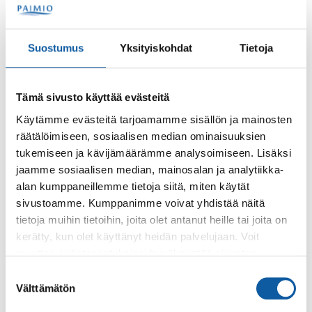
Tilaisuus on maksuton.
Tapahtuma järjestetään osana Paimion kaupungin
Suostumus
Yksityiskohdat
Tietoja
Ikäasumisen hanketta yhteistyössä Paimion kirjaston
ja Paltanpuiston palvelukeskuksen kanssa. Hanke on
saanut avustuksen ympäristöministeriöltä.
Tämä sivusto käyttää evästeitä
Yhteyshenkilö: Heidi Kervinen, Paimion kaupunki,
Käytämme evästeitä tarjoamamme sisällön ja mainosten
heidi.kervinen@paimio.fi, puh. 02 474 5128
räätälöimiseen, sosiaalisen median ominaisuuksien
tukemiseen ja kävijämäärämme analysoimiseen. Lisäksi
jaamme sosiaalisen median, mainosalan ja analytiikka-
alan kumppaneillemme tietoja siitä, miten käytät
Takaisin tapahtumiin
sivustoamme. Kumppanimme voivat yhdistää näitä
tietoja muihin tietoihin, joita olet antanut heille tai joita on
Asiasanat
kerätty, kun olet käyttänyt heidän palvelujaan. Voit
muuttaa evästeasetuksiesi hyväksyntää sivuston
Ikäasuminen
Kirjasto
kulttuuri
lukeminen
alalaidassa olevasta
Evästeasetukset
linkistä.
Suostumuksen
Paltanpuiston palvelukeskus
Ympäristöministeriö
Välttämätön
valinta