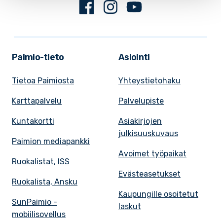
Facebook
Instagram
Youtube
Paimio-tieto
Asiointi
Tietoa Paimiosta
Yhteystietohaku
Karttapalvelu
Palvelupiste
Kuntakortti
Asiakirjojen
julkisuuskuvaus
Paimion mediapankki
Avoimet työpaikat
Ruokalistat, ISS
Evästeasetukset
Ruokalista, Ansku
Kaupungille osoitetut
SunPaimio -
laskut
mobiilisovellus