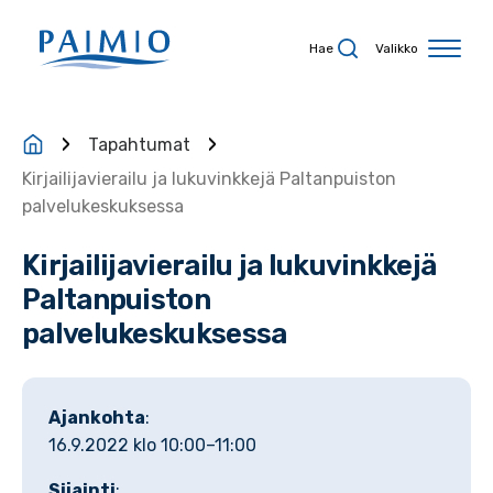
Siirry sisältöön
Hae
Valikko
Tapahtumat
Kirjailijavierailu ja lukuvinkkejä Paltanpuiston
palvelukeskuksessa
Kirjailijavierailu ja lukuvinkkejä
Paltanpuiston
palvelukeskuksessa
Ajankohta
:
16.9.2022 klo 10:00–11:00
Sijainti
: