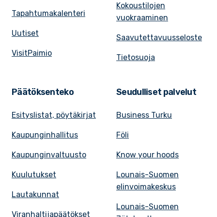
Kokoustilojen
Tapahtumakalenteri
vuokraaminen
Uutiset
Saavutettavuusseloste
VisitPaimio
Tietosuoja
Päätöksenteko
Seudulliset palvelut
Esityslistat, pöytäkirjat
Business Turku
Kaupunginhallitus
Föli
Kaupunginvaltuusto
Know your hoods
Kuulutukset
Lounais-Suomen
elinvoimakeskus
Lautakunnat
Lounais-Suomen
Viranhaltijapäätökset