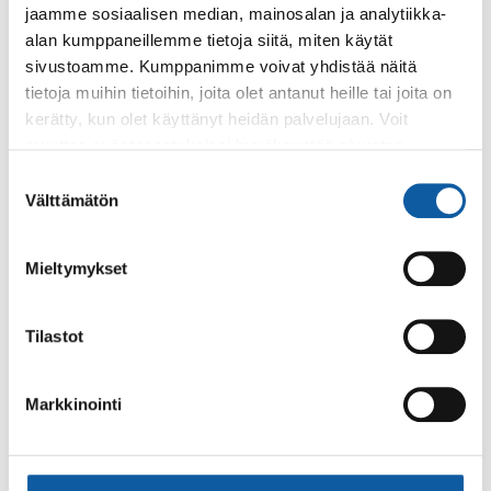
jaamme sosiaalisen median, mainosalan ja analytiikka-
Paimion opiston ja musiikkiopiston tarjontaan
alan kumppaneillemme tietoja siitä, miten käytät
ilmoittaudutaan ensisijaisesti verkossa. Lue lisää!
sivustoamme. Kumppanimme voivat yhdistää näitä
tietoja muihin tietoihin, joita olet antanut heille tai joita on
Uutiset
29.4.2024
kerätty, kun olet käyttänyt heidän palvelujaan. Voit
muuttaa evästeasetuksiesi hyväksyntää sivuston
Paimion kaupunki liittynyt ePressi-palveluun
alalaidassa olevasta
Evästeasetukset
linkistä.
Suostumuksen
Kaupungin tuoreita uutisia ja tiedotteita on nyt
Välttämätön
valinta
mahdollista lukea myös ePressi-palvelun kautta.
Kaupungilla on siellä oma uutishuone.
Mieltymykset
Uutiset
2.9.2025
Tilastot
Vesimittari etäluettavaksi - varaa aika
netissä
Markkinointi
Sivut