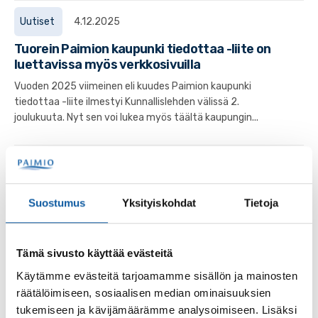
Uutiset
4.12.2025
Tuorein Paimion kaupunki tiedottaa -liite on
luettavissa myös verkkosivuilla
Vuoden 2025 viimeinen eli kuudes Paimion kaupunki
tiedottaa -liite ilmestyi Kunnallislehden välissä 2.
joulukuuta. Nyt sen voi lukea myös täältä kaupungin...
Uutiset
14.2.2024
Uusin Paimion kaupunki tiedottaa -liite
Suostumus
Yksityiskohdat
Tietoja
luettavissa myös sähköisesti
Liite oli tällä kertaa normaalia isompi eli viisisivuinen.
Tämä sivusto käyttää evästeitä
Käytämme evästeitä tarjoamamme sisällön ja mainosten
Sivut
räätälöimiseen, sosiaalisen median ominaisuuksien
Ilmoittautuminen
tukemiseen ja kävijämäärämme analysoimiseen. Lisäksi