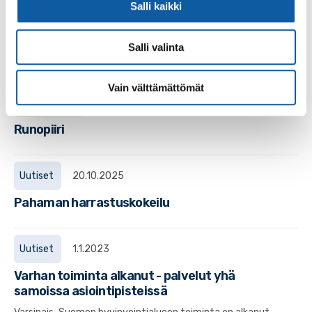
Paimion kaupunki tiedottaa -liitteet
Salli kaikki
Paimion kaupunki julkaisee kuusi kertaa vuodessa
Kunnallislehden välissä 4-sivun kokoisen Paimion kaupunki
Salli valinta
tiedottaa -lehden, joita voi lukea myös tätä...
Vain välttämättömät
Tapahtumat
7.1. klo 14:00–15:30
Runopiiri
Uutiset
20.10.2025
Pahaman harrastuskokeilu
Uutiset
1.1.2023
Varhan toiminta alkanut - palvelut yhä
samoissa asiointipisteissä