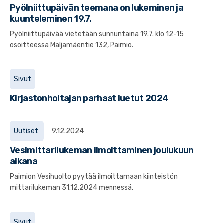
Pyölniittupäivän teemana on lukeminen ja
kuunteleminen 19.7.
Pyölniittupäivää vietetään sunnuntaina 19.7. klo 12-15
osoitteessa Maljamäentie 132, Paimio.
Sivut
Kirjastonhoitajan parhaat luetut 2024
Uutiset
9.12.2024
Vesimittarilukeman ilmoittaminen joulukuun
aikana
Paimion Vesihuolto pyytää ilmoittamaan kiinteistön
mittarilukeman 31.12.2024 mennessä.
Sivut