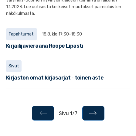
Varsinais-Suomen hyvinvointialueen toiminta on alkanut
1.1.2023. Lue uutisesta keskeiset muutokset paimiolaisten
näkökulmasta.
Tapahtumat
18.8. klo 17:30–18:30
Kirjailijavieraana Roope Lipasti
Sivut
Kirjaston omat kirjasarjat - toinen aste
Sivu 1/7