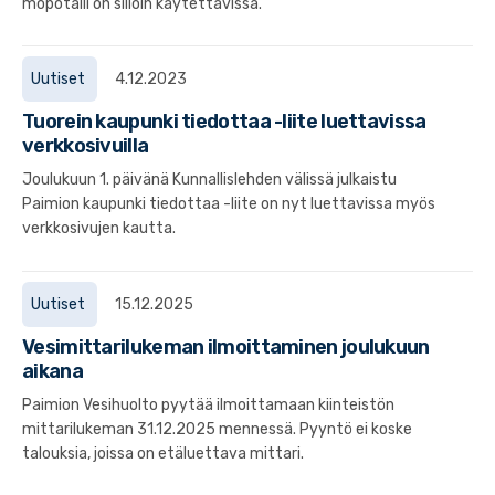
mopotalli on silloin käytettävissä.
Uutiset
4.12.2023
Tuorein kaupunki tiedottaa -liite luettavissa
verkkosivuilla
Joulukuun 1. päivänä Kunnallislehden välissä julkaistu
Paimion kaupunki tiedottaa -liite on nyt luettavissa myös
verkkosivujen kautta.
Uutiset
15.12.2025
Vesimittarilukeman ilmoittaminen joulukuun
aikana
Paimion Vesihuolto pyytää ilmoittamaan kiinteistön
mittarilukeman 31.12.2025 mennessä. Pyyntö ei koske
talouksia, joissa on etäluettava mittari.