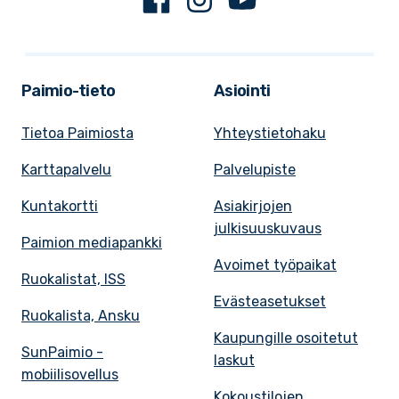
Paimio-tieto
Asiointi
Tietoa Paimiosta
Yhteystietohaku
Karttapalvelu
Palvelupiste
Kuntakortti
Asiakirjojen
julkisuuskuvaus
Paimion mediapankki
Avoimet työpaikat
Ruokalistat, ISS
Evästeasetukset
Ruokalista, Ansku
Kaupungille osoitetut
SunPaimio -
laskut
mobiilisovellus
Kokoustilojen