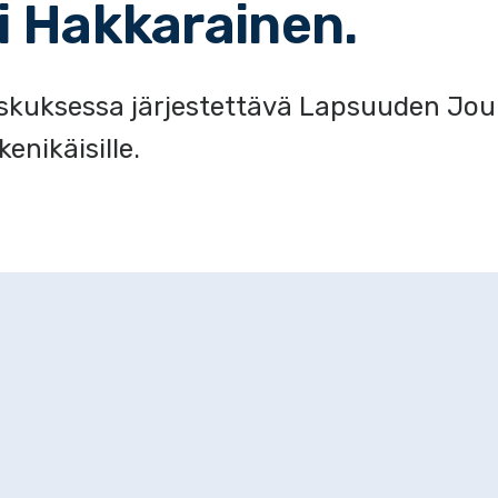
ri Hakkarainen.
skuksessa järjestettävä Lapsuuden Joul
enikäisille.