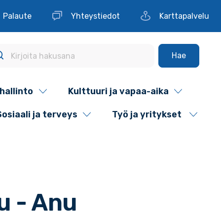
Palaute
Yhteystiedot
Karttapalvelu
Hae
hallinto
Kulttuuri ja vapaa-aika
Sosiaali ja terveys
Työ ja yritykset
u - Anu