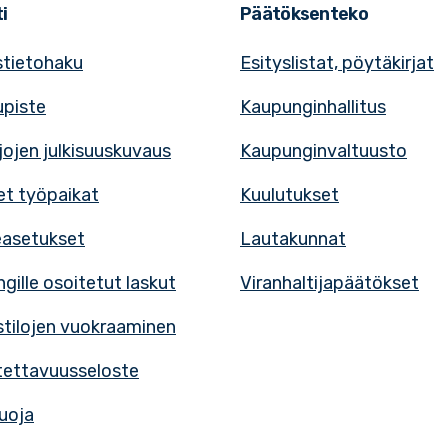
i
Päätöksenteko
tietohaku
Esityslistat, pöytäkirjat
upiste
Kaupunginhallitus
rjojen julkisuuskuvaus
Kaupunginvaltuusto
t työpaikat
Kuulutukset
easetukset
Lautakunnat
gille osoitetut laskut
Viranhaltijapäätökset
tilojen vuokraaminen
ettavuusseloste
uoja