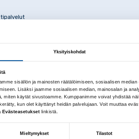
tipalvelut
Yksityiskohdat
a Jari Hakkarainen. Seniori Cafe avoinna klo 10.00- 16.
itä
mme sisällön ja mainosten räätälöimiseen, sosiaalisen median
iseen. Lisäksi jaamme sosiaalisen median, mainosalan ja analy
, miten käytät sivustoamme. Kumppanimme voivat yhdistää näitä t
 on kerätty, kun olet käyttänyt heidän palvelujaan. Voit muuttaa e
a
Evästeasetukset
linkistä.
Mieltymykset
Tilastot