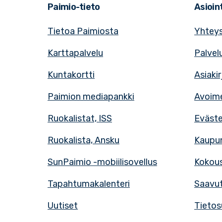
Paimio-tieto
Asioint
Tietoa Paimiosta
Yhteys
Karttapalvelu
Palvel
Kuntakortti
Asiaki
Paimion mediapankki
Avoime
Ruokalistat, ISS
Eväst
Ruokalista, Ansku
Kaupun
SunPaimio -mobiilisovellus
Kokous
Tapahtumakalenteri
Saavut
Uutiset
Tietos