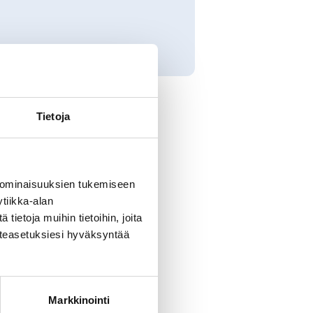
Tietoja
00. Tervetuloa!
 ominaisuuksien tukemiseen
tiikka-alan
ietoja muihin tietoihin, joita
västeasetuksiesi hyväksyntää
Markkinointi