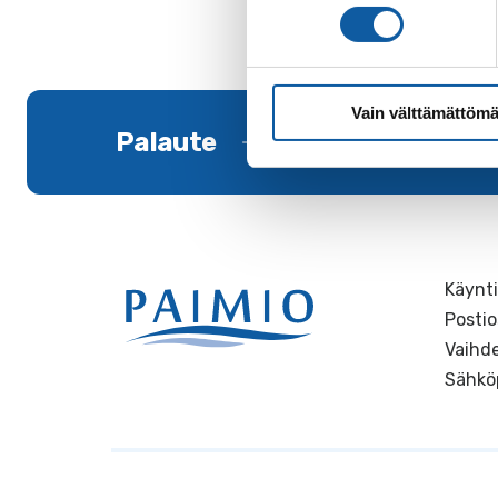
Vain välttämättömä
Palaute
Käynti
Postio
Vaihde
Sähkö