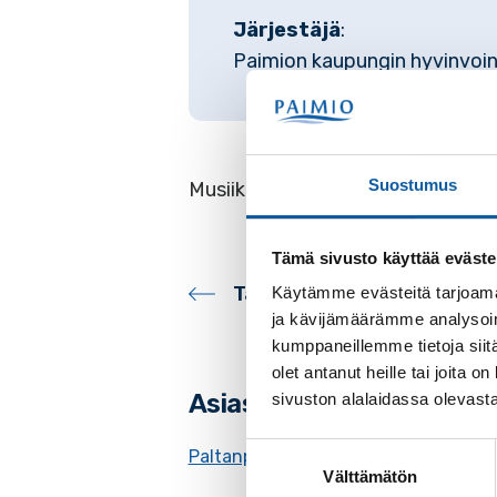
Järjestäjä
:
Paimion kaupungin hyvinvoin
Suostumus
Musiikista vastaavat: Anu Kivelä J
Tämä sivusto käyttää eväste
Takaisin tapahtumiin
Käytämme evästeitä tarjoama
ja kävijämäärämme analysoim
kumppaneillemme tietoja siitä
olet antanut heille tai joita
Asiasanat
sivuston alalaidassa olevast
Suostumuksen
Paltanpuiston palvelukeskus
Välttämätön
valinta