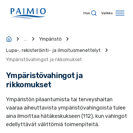
Siirry sisältöön
Hae
Valikko
...
Ympäristö
Lupa-, rekisteröinti- ja ilmoitusmenettelyt
Ympäristövahingot ja rikkomukset
Ympäristövahingot ja
rikkomukset
Ympäristön pilaantumista tai terveyshaitan
vaaraa aiheuttavista ympäristövahingoista tulee
aina ilmoittaa hätäkeskukseen (112), kun vahingot
edellyttävät välittömiä toimenpiteitä.