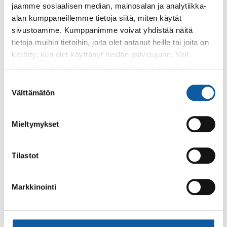
jaamme sosiaalisen median, mainosalan ja analytiikka-
alan kumppaneillemme tietoja siitä, miten käytät
sivustoamme. Kumppanimme voivat yhdistää näitä
tietoja muihin tietoihin, joita olet antanut heille tai joita on
Paimio-tieto
Asiointi
kerätty, kun olet käyttänyt heidän palvelujaan. Voit
muuttaa evästeasetuksiesi hyväksyntää sivuston
Tietoa Paimiosta
Yhteystietohaku
alalaidassa olevasta
Evästeasetukset
linkistä.
Suostumuksen
Välttämätön
valinta
Karttapalvelu
Palvelupiste
Kuntakortti
Asiakirjojen
Mieltymykset
julkisuuskuvaus
Paimion mediapankki
Avoimet työpaikat
Tilastot
Ruokalistat, ISS
Evästeasetukset
Ruokalista, Ansku
Markkinointi
Kaupungille osoitetut
SunPaimio -
laskut
mobiilisovellus
Kokoustilojen