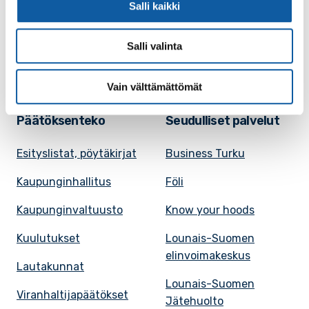
Salli kaikki
Tapahtumakalenteri
vuokraaminen
Uutiset
Saavutettavuusseloste
Salli valinta
VisitPaimio
Tietosuoja
Vain välttämättömät
Päätöksenteko
Seudulliset palvelut
Esityslistat, pöytäkirjat
Business Turku
Kaupunginhallitus
Föli
Kaupunginvaltuusto
Know your hoods
Kuulutukset
Lounais-Suomen
elinvoimakeskus
Lautakunnat
Lounais-Suomen
Viranhaltijapäätökset
Jätehuolto