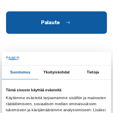
Palaute
Käyntiosoite: Vistantie 18
Suostumus
Yksityiskohdat
Tietoja
Postiosoite: PL 50, 21531 PAIMIO
Vaihde: (02) 474 511
Tämä sivusto käyttää evästeitä
Sähköposti:
paimio.kaupunki@paimio.fi
Käytämme evästeitä tarjoamamme sisällön ja mainosten
räätälöimiseen, sosiaalisen median ominaisuuksien
tukemiseen ja kävijämäärämme analysoimiseen. Lisäksi
Facebook
Instagram
Youtube