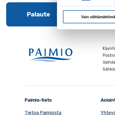
Palaute
Vain välttämättömä
Käynti
Postio
Vaihde
Sähkö
Paimio-tieto
Asioint
Tietoa Paimiosta
Yhteys