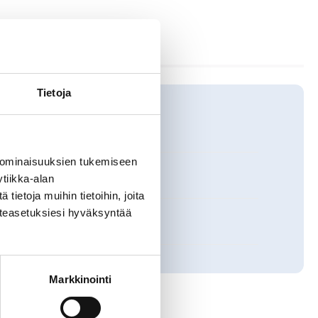
Tietoja
 ominaisuuksien tukemiseen
tiikka-alan
ietoja muihin tietoihin, joita
västeasetuksiesi hyväksyntää
aailmanperintöluetteloon
Markkinointi