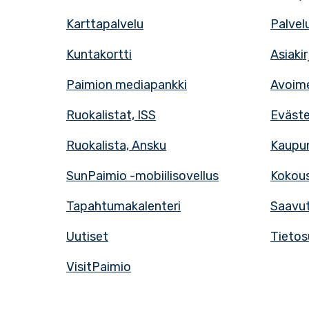
Karttapalvelu
Palvel
Kuntakortti
Asiaki
Paimion mediapankki
Avoime
Ruokalistat, ISS
Eväst
Ruokalista, Ansku
Kaupun
SunPaimio -mobiilisovellus
Kokous
Tapahtumakalenteri
Saavut
Uutiset
Tietos
VisitPaimio