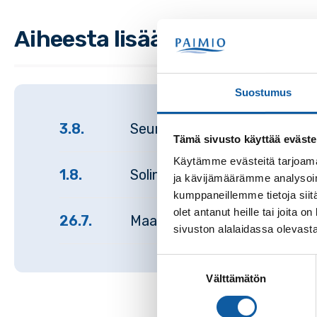
Aiheesta lisää
Suostumus
3.8.
Seuraavina viikonloppuina tap
Tämä sivusto käyttää eväste
Käytämme evästeitä tarjoama
1.8.
Solina ja Kolina avautuvat k
ja kävijämäärämme analysoim
kumppaneillemme tietoja siitä
olet antanut heille tai joita
26.7.
Maailmanperintökomitea hyväk
sivuston alalaidassa olevast
Suostumuksen
Välttämätön
valinta