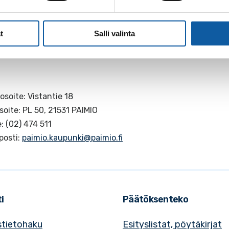
t
Salli valinta
osoite: Vistantie 18
soite: PL 50, 21531 PAIMIO
: (02) 474 511
posti:
paimio.kaupunki@paimio.fi
i
Päätöksenteko
tietohaku
Esityslistat, pöytäkirjat