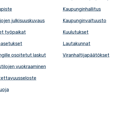
upiste
Kaupunginhallitus
rjojen julkisuuskuvaus
Kaupunginvaltuusto
t työpaikat
Kuulutukset
easetukset
Lautakunnat
gille osoitetut laskut
Viranhaltijapäätökset
tilojen vuokraaminen
ettavuusseloste
uoja