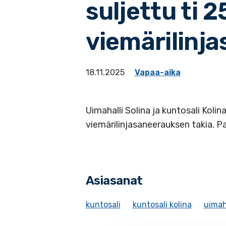
suljettu ti 2
viemärilinj
18.11.2025
Vapaa-aika
Uimahalli Solina ja kuntosali Kolin
viemärilinjasaneerauksen takia. Pa
Asiasanat
kuntosali
kuntosali kolina
uimah