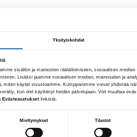
Yksityiskohdat
ahtumista aiheutuvia liikennehäiriöitä
itä
mme sisällön ja mainosten räätälöimiseen, sosiaalisen median
esätauon jälkeen maanantaina 3. elokuuta
iseen. Lisäksi jaamme sosiaalisen median, mainosalan ja analy
, miten käytät sivustoamme. Kumppanimme voivat yhdistää näitä t
 on kerätty, kun olet käyttänyt heidän palvelujaan. Voit muuttaa e
syi Paimion parantolan ja Aalto Works -sarjan m
a
Evästeasetukset
linkistä.
Mieltymykset
Tilastot