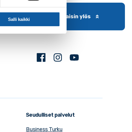
Takaisin ylös
Salli kaikki
Facebook
Instagram
Youtube
Seudulliset palvelut
Business Turku