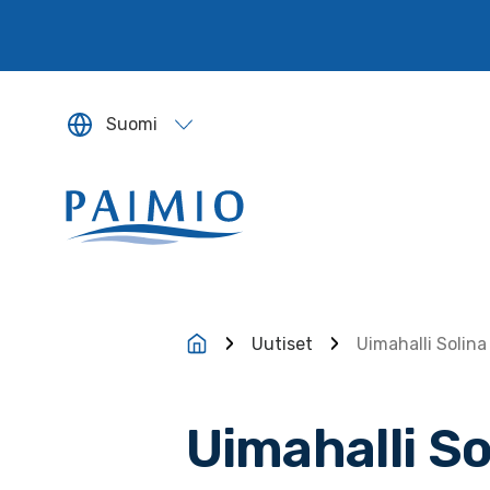
Siirry sisältöön
Suomi
Sivun kieleksi valitaan englanti.
Uutiset
Uimahalli Solina
Uimahalli So