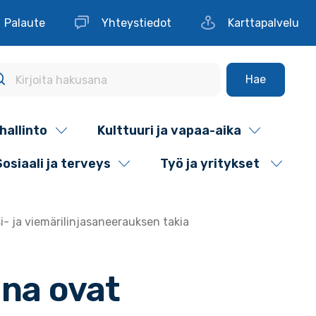
Palaute
Yhteystiedot
Karttapalvelu
Hae
hallinto
Kulttuuri ja vapaa-aika
Sosiaali ja terveys
Työ ja yritykset
si- ja viemärilinjasaneerauksen takia
ina ovat