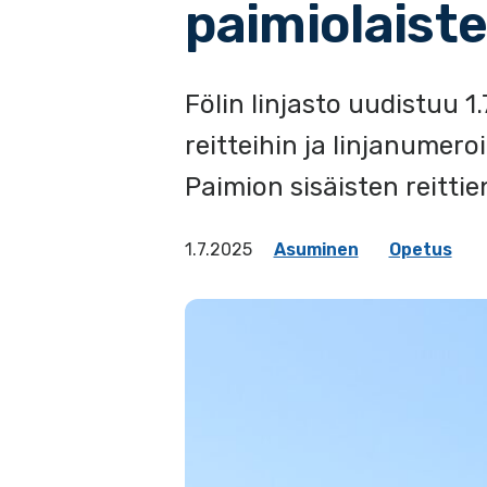
paimiolaiste
Fölin linjasto uudistuu 1
reitteihin ja linjanumero
Paimion sisäisten reitti
1.7.2025
Asuminen
Opetus