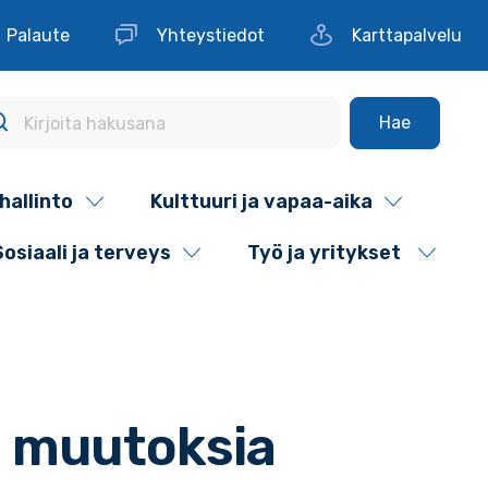
Palaute
Yhteystiedot
Karttapalvelu
Hae
hallinto
Kulttuuri ja vapaa-aika
Sosiaali ja terveys
Työ ja yritykset
n muutoksia