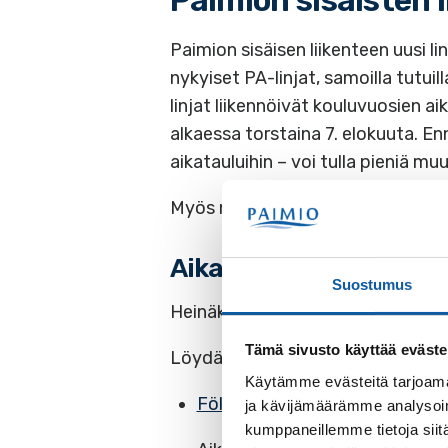
Paimion sisäisten 
Paimion sisäisen liikenteen uusi li
nykyiset PA-linjat, samoilla tutuilla
linjat liikennöivät kouluvuosien ai
alkaessa torstaina 7. elokuuta. Enn
aikatauluihin – voi tulla pieniä m
Myös ns koululaislinjat ovat vapaa
Aikataulut
Suostumus
Heinäkuun alussa 2025 astuvat v
Tämä sivusto käyttää eväste
Löydät aikataulut:
Käytämme evästeitä tarjoama
Fölin reittioppaasta
ja kävijämäärämme analysoim
kumppaneillemme tietoja siitä