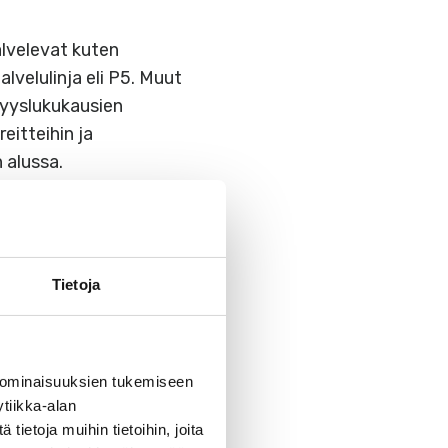
palvelevat kuten
palvelulinja eli P5. Muut
 syyslukukausien
eitteihin ja
 alussa.
Tietoja
 ominaisuuksien tukemiseen
tiikka-alan
ietoja muihin tietoihin, joita