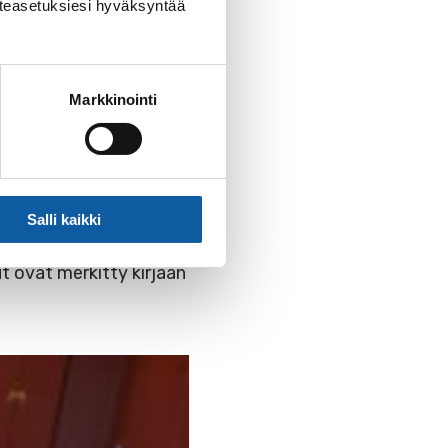
ta.
västeasetuksiesi hyväksyntää
on Sähkömuseosta
Markkinointi
Avautuu uudessa
Salli kaikki
lut 1.7. – 10.8., ja
t ovat merkitty kirjaan