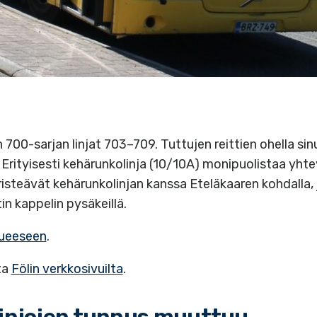
 700-sarjan linjat 703–709. Tuttujen reittien ohella si
ityisesti kehärunkolinja (10/10A) monipuolistaa yhtey
risteävät kehärunkolinjan kanssa Eteläkaaren kohdalla, 
n kappelin pysäkeillä.
lueeseen
.
ta
Fölin verkkosivuilta
.