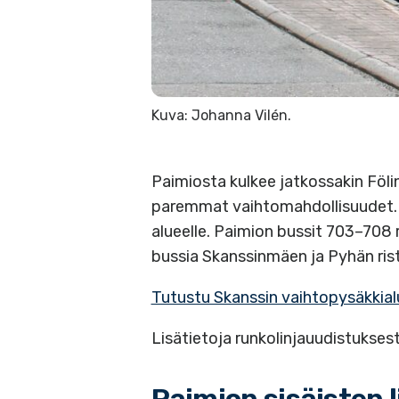
Kuva: Johanna Vilén.
Paimiosta kulkee jatkossakin Fölin
paremmat vaihtomahdollisuudet. Er
alueelle. Paimion bussit 703–708 
bussia Skanssinmäen ja Pyhän risti
Tutustu Skanssin vaihtopysäkkia
Lisätietoja runkolinjauudistukses