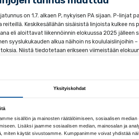
linjojen tunnus muuttuu
njatunnus on 1.7. alkaen P, nykyisen PA sijaan. P-linjat 
 reiteillä. Keskikesällähän sisäisistä linjoista kulkee ns 
kana eli aloittavat liikennöinnin elokuussa 2025 jälleen
en syyslukukauden alkua näihoin ns koululaislinjoihin – r
uutoksia. Niistä tiedotetaan erikseen viimeistään elokuun
sti kaikkien käytettävissä.
Yksityiskohdat
oimaan myös aivan uudet aikataulut.
itä
mme sisällön ja mainosten räätälöimiseen, sosiaalisen median
iseen. Lisäksi jaamme sosiaalisen median, mainosalan ja analy
, miten käytät sivustoamme. Kumppanimme voivat yhdistää näitä t