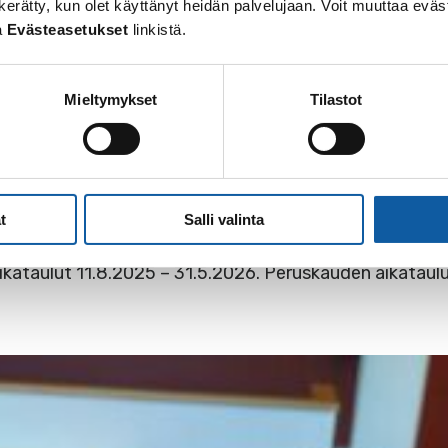
ikista
Fölin palvelupisteistä
sekä Föli-alueen R-kioskeis
 on kerätty, kun olet käyttänyt heidän palvelujaan. Voit muuttaa e
 kaupungintalon sulun (30.6. – 3.8.) aikana myös
Paimi
a
Evästeasetukset
linkistä.
e – su klo 12 – 16)
Mieltymykset
Tilastot
lukirjasta:
.2025 – 31.5.2026, ja se sisältää sekä runkolinjaston(
ttä peruskauden aikataulut.
t
Salli valinta
ensimmäinen puolisko sisältää runkolinjaston kesäaikatau
kataulut 11.8.2025 – 31.5.2026. Peruskauden aikataulu