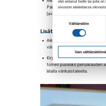
Aikataulukirjoista, joita saa ka
olet antanut heille tai joita
Paimiossa aikataulukirjoja saa
sivuston alalaidassa olevast
(avoinna ke – to klo 11 – 17 ja p
Suostumuksen
Välttämätön
valinta
Lisätietoja uudesta aikatau
Aikataulukirja on voimassa 1.7
välilehdessä) kesäaikataulut e
Vain välttämättömä
Kirja on jaettu kahteen osaan: 
toinen puolisko peruskauden ai
liilalla värikaistaleella.