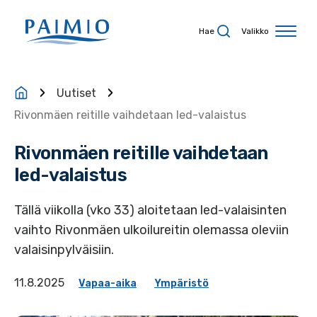
Siirry sisältöön
Hae
Valikko
Uutiset
Rivonmäen reitille vaihdetaan led-valaistus
Rivonmäen reitille vaihdetaan
led-valaistus
Tällä viikolla (vko 33) aloitetaan led-valaisinten
vaihto Rivonmäen ulkoilureitin olemassa oleviin
valaisinpylväisiin.
11.8.2025
Vapaa-aika
Ympäristö