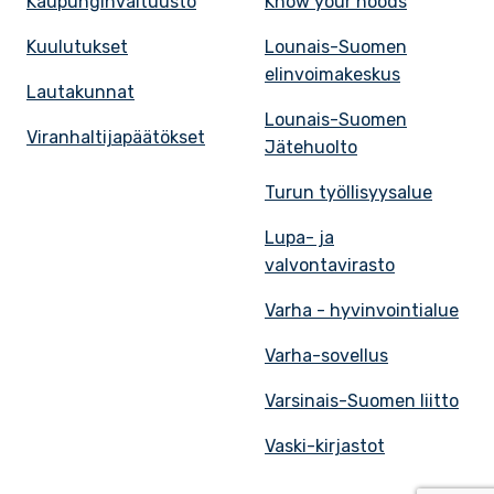
Kaupunginvaltuusto
Know your hoods
Kuulutukset
Lounais-Suomen
elinvoimakeskus
Lautakunnat
Lounais-Suomen
Viranhaltijapäätökset
Jätehuolto
Turun työllisyysalue
Lupa- ja
valvontavirasto
Varha - hyvinvointialue
Varha-sovellus
Varsinais-Suomen liitto
Vaski-kirjastot