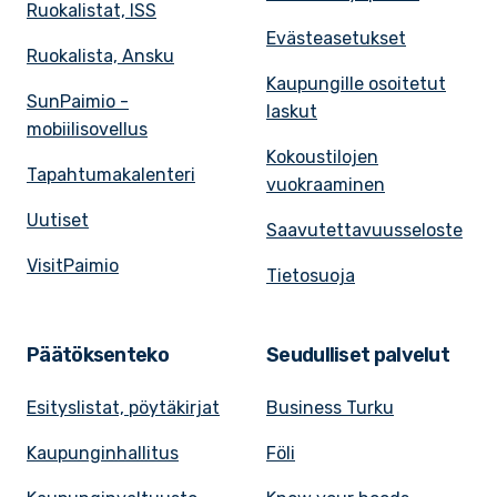
Ruokalistat, ISS
Evästeasetukset
Ruokalista, Ansku
Kaupungille osoitetut
SunPaimio -
laskut
mobiilisovellus
Kokoustilojen
Tapahtumakalenteri
vuokraaminen
Uutiset
Saavutettavuusseloste
VisitPaimio
Tietosuoja
Päätöksenteko
Seudulliset palvelut
Esityslistat, pöytäkirjat
Business Turku
Kaupunginhallitus
Föli