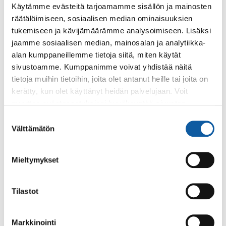
Käytämme evästeitä tarjoamamme sisällön ja mainosten
1.8.
räätälöimiseen, sosiaalisen median ominaisuuksien
Solina ja Kolina avautuvat kesätauon jälkeen
tukemiseen ja kävijämäärämme analysoimiseen. Lisäksi
maanantaina 3. elokuuta
jaamme sosiaalisen median, mainosalan ja analytiikka-
alan kumppaneillemme tietoja siitä, miten käytät
sivustoamme. Kumppanimme voivat yhdistää näitä
tietoja muihin tietoihin, joita olet antanut heille tai joita on
kerätty, kun olet käyttänyt heidän palvelujaan. Voit
muuttaa evästeasetuksiesi hyväksyntää sivuston
alalaidassa olevasta
Evästeasetukset
linkistä.
Palaute
Suostumuksen
Välttämätön
valinta
Mieltymykset
Tilastot
Käyntiosoite: Vistantie 18
Markkinointi