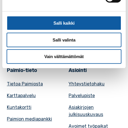
Postiosoite: PL 50, 21531 PAIMIO
Vaihde: (02) 474 511
Sähköposti:
paimio.kaupunki@paimio.fi
Salli kaikki
Facebook
Instagram
Youtube
Salli valinta
Vain välttämättömät
Paimio-tieto
Asiointi
Tietoa Paimiosta
Yhteystietohaku
Karttapalvelu
Palvelupiste
Kuntakortti
Asiakirjojen
julkisuuskuvaus
Paimion mediapankki
Avoimet työpaikat