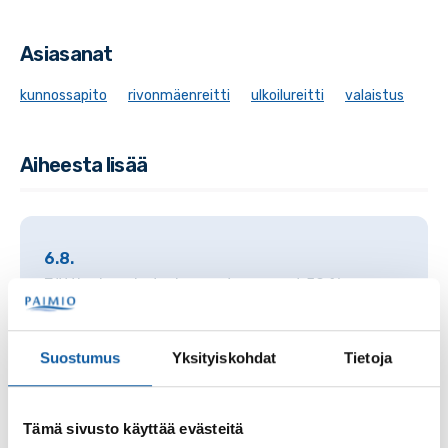
Asiasanat
kunnossapito
rivonmäenreitti
ulkoilureitti
valaistus
Aiheesta lisää
6.8.
Jättipalsamin torjunnasta saa nyt 50 %
korkeamman palkkion Crowdsorsassa
Suostumus
Yksityiskohdat
Tietoja
3.8.
Seuraavina viikonloppuina tapahtumista
aiheutuvia liikennehäiriöitä
Tämä sivusto käyttää evästeitä