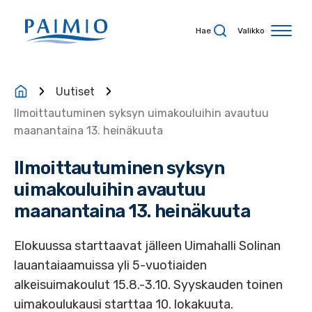
Siirry sisältöön
Hae
Valikko
Uutiset
Ilmoittautuminen syksyn uimakouluihin avautuu
maanantaina 13. heinäkuuta
Ilmoittautuminen syksyn
uimakouluihin avautuu
maanantaina 13. heinäkuuta
Elokuussa starttaavat jälleen Uimahalli Solinan
lauantaiaamuissa yli 5-vuotiaiden
alkeisuimakoulut 15.8.-3.10. Syyskauden toinen
uimakoulukausi starttaa 10. lokakuuta.