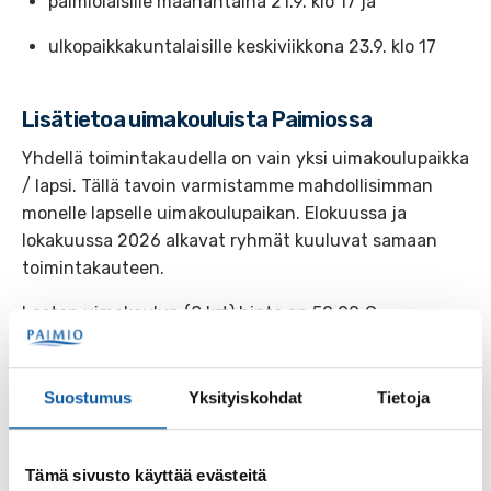
paimiolaisille maanantaina 21.9. klo 17 ja
ulkopaikkakuntalaisille keskiviikkona 23.9. klo 17
Lisätietoa uimakouluista Paimiossa
Yhdellä toimintakaudella on vain yksi uimakoulupaikka
/ lapsi. Tällä tavoin varmistamme mahdollisimman
monelle lapselle uimakoulupaikan. Elokuussa ja
lokakuussa 2026 alkavat ryhmät kuuluvat samaan
toimintakauteen.
Lasten uimakoulun (8 krt) hinta on 50,00 €.
Kurssimaksu maksetaan uimahallin kassalle
ensimmäisen uintikerran yhteydessä. Allasaika n. 30
minuuttia. Yksi ryhmä / lapsi.
Suostumus
Yksityiskohdat
Tietoja
Tarkempia tietoja
Uimakoulut-sivulta
.
Tämä sivusto käyttää evästeitä