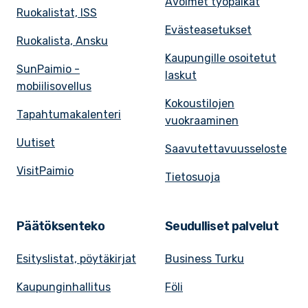
Avoimet työpaikat
Ruokalistat, ISS
Evästeasetukset
Ruokalista, Ansku
Kaupungille osoitetut
SunPaimio -
laskut
mobiilisovellus
Kokoustilojen
Tapahtumakalenteri
vuokraaminen
Uutiset
Saavutettavuusseloste
VisitPaimio
Tietosuoja
Päätöksenteko
Seudulliset palvelut
Esityslistat, pöytäkirjat
Business Turku
Kaupunginhallitus
Föli