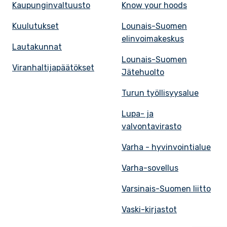
Kaupunginvaltuusto
Know your hoods
Kuulutukset
Lounais-Suomen
elinvoimakeskus
Lautakunnat
Lounais-Suomen
Viranhaltijapäätökset
Jätehuolto
Turun työllisyysalue
Lupa- ja
valvontavirasto
Varha - hyvinvointialue
Varha-sovellus
Varsinais-Suomen liitto
Vaski-kirjastot