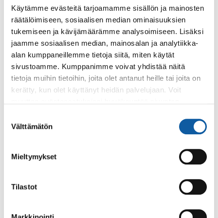
Käytämme evästeitä tarjoamamme sisällön ja mainosten
Asiasanat
räätälöimiseen, sosiaalisen median ominaisuuksien
tukemiseen ja kävijämäärämme analysoimiseen. Lisäksi
uimahalli solina
uimakoulu
jaamme sosiaalisen median, mainosalan ja analytiikka-
alan kumppaneillemme tietoja siitä, miten käytät
sivustoamme. Kumppanimme voivat yhdistää näitä
Aiheesta lisää
tietoja muihin tietoihin, joita olet antanut heille tai joita on
kerätty, kun olet käyttänyt heidän palvelujaan. Voit
muuttaa evästeasetuksiesi hyväksyntää sivuston
alalaidassa olevasta
Evästeasetukset
linkistä.
Suostumuksen
3.8.
Välttämätön
valinta
Seuraavina viikonloppuina tapahtumista
aiheutuvia liikennehäiriöitä
Mieltymykset
1.8.
Solina ja Kolina avautuvat kesätauon jälkeen
Tilastot
maanantaina 3. elokuuta
Markkinointi