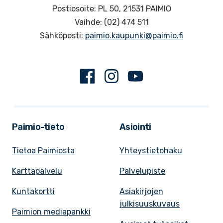
Postiosoite: PL 50, 21531 PAIMIO
Vaihde: (02) 474 511
Sähköposti:
paimio.kaupunki@paimio.fi
Facebook
Instagram
Youtube
Paimio-tieto
Asiointi
Tietoa Paimiosta
Yhteystietohaku
Karttapalvelu
Palvelupiste
Kuntakortti
Asiakirjojen
julkisuuskuvaus
Paimion mediapankki