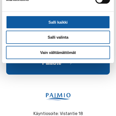
26.7.
Maailmanperintökomitea hyväksyi Paimion
parantolan ja Aalto Works -sarjan
maailmanperintöluetteloon
Salli kaikki
Salli valinta
Vain välttämättömät
Palaute
Käyntiosoite: Vistantie 18