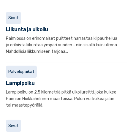
Sivut
Liikunta ja ulkoilu
Paimiossa on erinomaiset puitteet harrastaa kilpaurheilua
ja erilaista liikuntaa ympäri vuoden - niin sisällä kuin ulkona.
Mahdollisia liikkumiseen tarjoaa...
Palvelupaikat
Lampipolku
Lampipolku on 2,5 kilometriä pitkä ulkoilureitti, joka kulkee
Paimion Hiekkahelmen maastoissa. Polun voi kulkea jalan
tai maastopyörällä.
Sivut