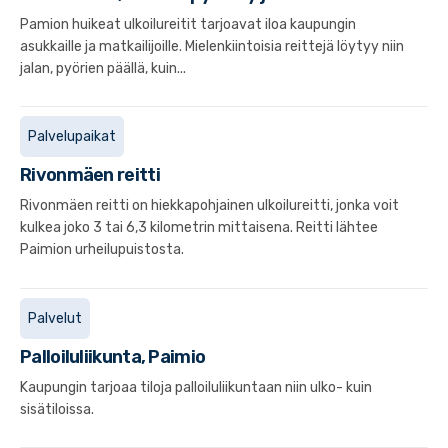
Pamion huikeat ulkoilureitit tarjoavat iloa kaupungin
asukkaille ja matkailijoille. Mielenkiintoisia reittejä löytyy niin
jalan, pyörien päällä, kuin...
Palvelupaikat
Rivonmäen reitti
Rivonmäen reitti on hiekkapohjainen ulkoilureitti, jonka voit
kulkea joko 3 tai 6,3 kilometrin mittaisena. Reitti lähtee
Paimion urheilupuistosta.
Palvelut
Palloiluliikunta, Paimio
Kaupungin tarjoaa tiloja palloiluliikuntaan niin ulko- kuin
sisätiloissa.