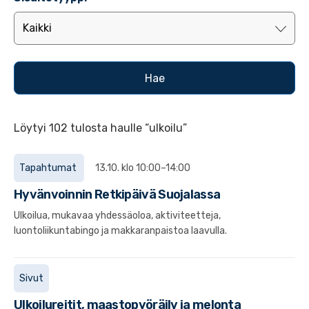
Löytyi 102 tulosta haulle “ulkoilu”
Tapahtumat
13.10. klo 10:00–14:00
Hyvänvoinnin Retkipäivä Suojalassa
Ulkoilua, mukavaa yhdessäoloa, aktiviteetteja,
luontoliikuntabingo ja makkaranpaistoa laavulla.
Sivut
Ulkoilureitit, maastopyöräily ja melonta