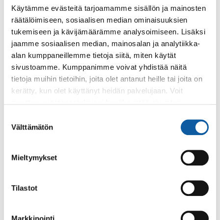
Käytämme evästeitä tarjoamamme sisällön ja mainosten
Keskustan alueelle asennettu kaksi
räätälöimiseen, sosiaalisen median ominaisuuksien
koirankakkapussitelinettä
tukemiseen ja kävijämäärämme analysoimiseen. Lisäksi
Hankinta toteutui valtuustoaloitteen mukaisesti.
jaamme sosiaalisen median, mainosalan ja analytiikka-
alan kumppaneillemme tietoja siitä, miten käytät
sivustoamme. Kumppanimme voivat yhdistää näitä
Uutiset
5.5.2026
tietoja muihin tietoihin, joita olet antanut heille tai joita on
kerätty, kun olet käyttänyt heidän palvelujaan. Voit
Maksuton koko perheen retki Hevonlinnan
muuttaa evästeasetuksiesi hyväksyntää sivuston
ulkoilualueelle lauantaina 23.5
alalaidassa olevasta
Evästeasetukset
linkistä.
Suostumuksen
Lähde mukaan ulkoilemaan, pelaamaan frisbeegolfia ja
Välttämätön
valinta
paistamaan makkaraa laavulle - ilmoittaudu Koski TL:ään
suuntautuvalle matkalle viimeistään...
Mieltymykset
Palvelupaikat
Tilastot
Frisbeegolfrata
Paimion frisbeegolfrata sijaitsee Paimion Kiusalassa. Rata
Markkinointi