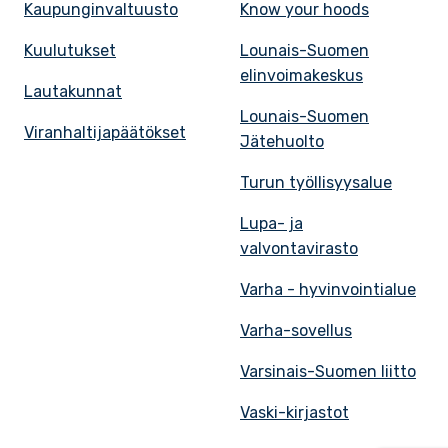
Kaupunginvaltuusto
Know your hoods
Kuulutukset
Lounais-Suomen
elinvoimakeskus
Lautakunnat
Lounais-Suomen
Viranhaltijapäätökset
Jätehuolto
Turun työllisyysalue
Lupa- ja
valvontavirasto
Varha - hyvinvointialue
Varha-sovellus
Varsinais-Suomen liitto
Vaski-kirjastot