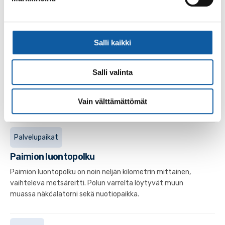
on aloittelijoille ja harrastelijoille soveltuva ja sen par on 58
heittoa.
Salli kaikki
Palvelupaikat
Muurahaispolku
Salli valinta
Muurahaispolku on noin kilometrin mittainen,
helppokulkuinen murskepolku. Reitti kiertää Paimion
Vain välttämättömät
kotiseutumuseon ja kesäteatterin alueen.
Palvelupaikat
Paimion luontopolku
Paimion luontopolku on noin neljän kilometrin mittainen,
vaihteleva metsäreitti. Polun varrelta löytyvät muun
muassa näköalatorni sekä nuotiopaikka.