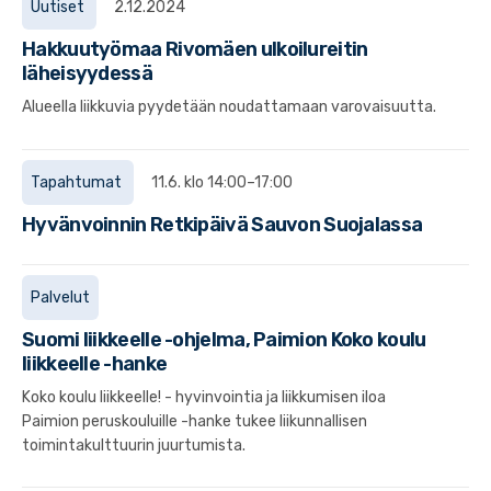
Uutiset
2.12.2024
Hakkuutyömaa Rivomäen ulkoilureitin
läheisyydessä
Alueella liikkuvia pyydetään noudattamaan varovaisuutta.
Tapahtumat
11.6. klo 14:00–17:00
Hyvänvoinnin Retkipäivä Sauvon Suojalassa
Palvelut
Suomi liikkeelle -ohjelma, Paimion Koko koulu
liikkeelle -hanke
Koko koulu liikkeelle! - hyvinvointia ja liikkumisen iloa
Paimion peruskouluille -hanke tukee liikunnallisen
toimintakulttuurin juurtumista.