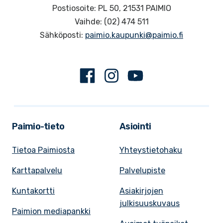
Postiosoite: PL 50, 21531 PAIMIO
Vaihde: (02) 474 511
Sähköposti:
paimio.kaupunki@paimio.fi
Facebook
Instagram
Youtube
Paimio-tieto
Asiointi
Tietoa Paimiosta
Yhteystietohaku
Karttapalvelu
Palvelupiste
Kuntakortti
Asiakirjojen
julkisuuskuvaus
Paimion mediapankki