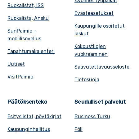
Avoimet työpaikat
Ruokalistat, ISS
Evästeasetukset
Ruokalista, Ansku
Kaupungille osoitetut
SunPaimio -
laskut
mobiilisovellus
Kokoustilojen
Tapahtumakalenteri
vuokraaminen
Uutiset
Saavutettavuusseloste
VisitPaimio
Tietosuoja
Päätöksenteko
Seudulliset palvelut
Esityslistat, pöytäkirjat
Business Turku
Kaupunginhallitus
Föli