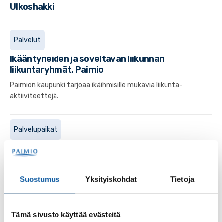
Ulkoshakki
Palvelut
Ikääntyneiden ja soveltavan liikunnan
liikuntaryhmät, Paimio
Paimion kaupunki tarjoaa ikäihmisille mukavia liikunta-
aktiiviteettejä.
Palvelupaikat
Paimion polku
Paimion polku on yhteensä 17,1 kilometriä pitkä ulkoilureitti.
Polku koostuu niin kuntopoluista, metsäteistä,
Suostumus
Yksityiskohdat
Tietoja
metsäpoluista kuin maantiestäkin.
Tämä sivusto käyttää evästeitä
Uutiset
29.10.2024